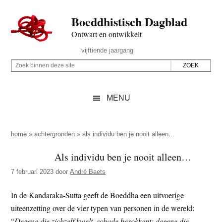
Door
Skip
Spring
Spring
Boeddhistisch Dagblad
naar
to
naar
naar
de
secondary
de
de
Ontwart en ontwikkelt
hoofd
menu
eerste
voettekst
Header
vijftiende jaargang
inhoud
sidebar
Rechts
Z
Z
o
o
e
e
MENU
k
k
b
o
i
p
home
»
achtergronden
»
als individu ben je nooit alleen…
n
d
Als individu ben je nooit alleen…
n
e
e
7 februari 2023
door
André Baets
z
n
e
d
In de Kandaraka-Sutta geeft de Boeddha een uitvoerige
s
e
uiteenzetting over de vier typen van personen in de wereld:
i
z
“
Degene die zichzelf kwelt, schade berokkent; degene die