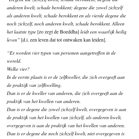
t
e
anderen kwelt, schade berokkent; degene die zowel zichzelf
e
s
als anderen kwelt, schade berokkent en als vierde degene die
i
noch zichzelf, noch anderen kwelt, schade berokkent. Alleen
t
het laatste type
[zo zegt de Boeddha]
leidt een waarlijk heilig
e
leven”
[d.i. een leven dat tot ontwaken kan leiden].
“Er worden vier typen van personen aangetroffen in de
wereld.
Welke vier?
In de eerste plaats is er de zelfkweller, die zich overgeeft aan
de praktijk van zelfkwelling.
Dan is er de kweller van anderen, die zich overgeeft aan de
praktijk van het kwellen van anderen.
Dan is er degene die zowel zichzelf kwelt, overgegeven is aan
de praktijk van het kwellen van zichzelf, als anderen kwelt,
overgegeven is aan de praktijk van het kwellen van anderen.
Dan is er degene die noch zichzelf kwelt, niet overgegeven is