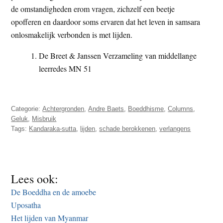
de omstandigheden erom vragen, zichzelf een beetje
opofferen en daardoor soms ervaren dat het leven in samsara
onlosmakelijk verbonden is met lijden.
De Breet & Janssen Verzameling van middellange
leerredes MN 51
Categorie:
Achtergronden
,
Andre Baets
,
Boeddhisme
,
Columns
,
Geluk
,
Misbruik
Tags:
Kandaraka-sutta
,
lijden
,
schade berokkenen
,
verlangens
Lees ook:
De Boeddha en de amoebe
Uposatha
Het lijden van Myanmar