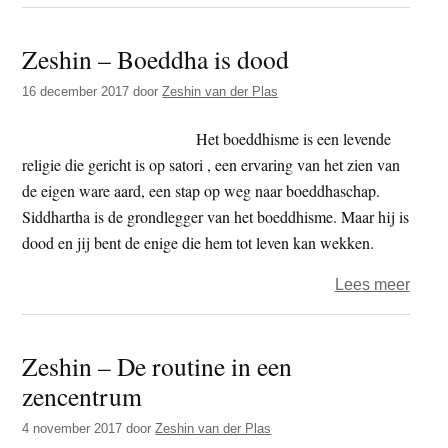
Zesh
–
Zeshin – Boeddha is dood
kon
het
16 december 2017
door
Zeshin van der Plas
altijd
maar
Het boeddhisme is een levende
zo
religie die gericht is op satori , een ervaring van het zien van
blijv
de eigen ware aard, een stap op weg naar boeddhaschap.
Siddhartha is de grondlegger van het boeddhisme. Maar hij is
dood en jij bent de enige die hem tot leven kan wekken.
over
Lees meer
Zesh
–
Zeshin – De routine in een
Boed
zencentrum
is
dood
4 november 2017
door
Zeshin van der Plas