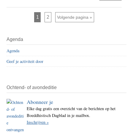
Zesh
–
Pagina
Pagina
1
2
Ga naar
Volgende pagina »
De
Chin
Primaire
thee
Agenda
Sidebar
Agenda
Geef je activiteit door
Ochtend- of avondeditie
Abonneer je
Elke dag gratis een overzicht van de berichten op het
Boeddhistisch Dagblad in je mailbox.
Inschrijven »