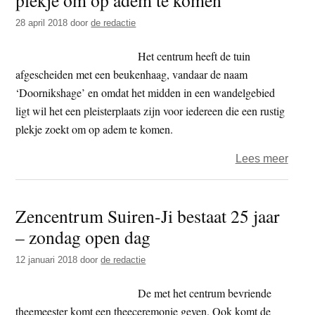
herda
28 april 2018
door
de redactie
in
Bemm
Het centrum heeft de tuin
afgescheiden met een beukenhaag, vandaar de naam
‘Doornikshage’ en omdat het midden in een wandelgebied
ligt wil het een pleisterplaats zijn voor iedereen die een rustig
plekje zoekt om op adem te komen.
over
Lees meer
Pleis
Door
Zencentrum Suiren-Ji bestaat 25 jaar
een
– zondag open dag
plekj
om
12 januari 2018
door
de redactie
op
ade
De met het centrum bevriende
te
theemeester komt een theeceremonie geven. Ook komt de