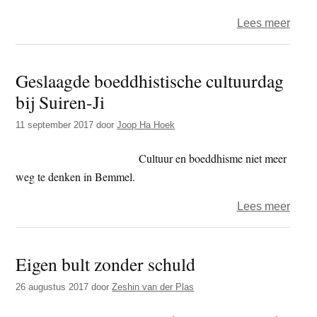
over
Lees meer
Zittu
Geslaagde boeddhistische cultuurdag
bij Suiren-Ji
11 september 2017
door
Joop Ha Hoek
Cultuur en boeddhisme niet meer
weg te denken in Bemmel.
over
Lees meer
Gesl
boedd
Eigen bult zonder schuld
cultu
bij
26 augustus 2017
door
Zeshin van der Plas
Suire
Ji