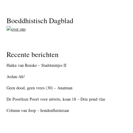
Footer
Boeddhistisch Dagblad
Recente berichten
Haiku van Renske – Stadstuintjes II
Ardan-Ah!
Geen dood, geen vrees (30) – Anatman
De Poortloze Poort voor nitwits, koan 18 – Drie pond vlas
Column van Joop – hondenfluisteraar