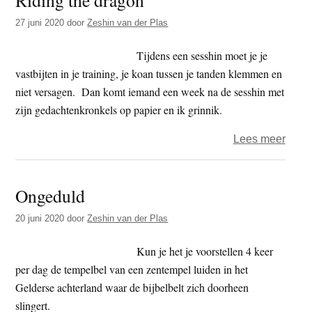
nu
onzin
27 juni 2020
door
Zeshin van der Plas
Tijdens een sesshin moet je je
vastbijten in je training, je koan tussen je tanden klemmen en
niet versagen. Dan komt iemand een week na de sesshin met
zijn gedachtenkronkels op papier en ik grinnik.
over
Lees meer
Ridin
the
Ongeduld
drag
20 juni 2020
door
Zeshin van der Plas
Kun je het je voorstellen 4 keer
per dag de tempelbel van een zentempel luiden in het
Gelderse achterland waar de bijbelbelt zich doorheen
slingert.