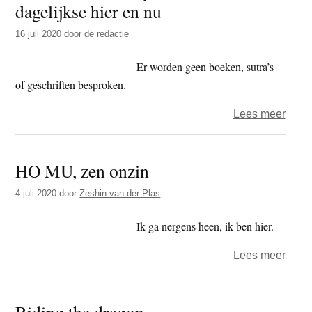
dagelijkse hier en nu
t
e
e
s
16 juli 2020
door
de redactie
i
Er worden geen boeken, sutra’s
t
of geschriften besproken.
e
over
Lees meer
Zen
in
HO MU, zen onzin
Bemm
–
4 juli 2020
door
Zeshin van der Plas
podc
over
Ik ga nergens heen, ik ben hier.
het
over
Lees meer
dagel
HO
hier
MU,
en
Riding the dragon
zen