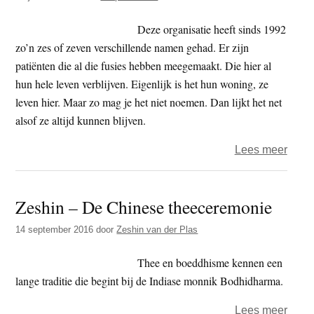
Deze organisatie heeft sinds 1992
zo’n zes of zeven verschillende namen gehad. Er zijn
patiënten die al die fusies hebben meegemaakt. Die hier al
hun hele leven verblijven. Eigenlijk is het hun woning, ze
leven hier. Maar zo mag je het niet noemen. Dan lijkt het net
alsof ze altijd kunnen blijven.
over
Lees meer
‘Van
bewo
Zeshin – De Chinese theeceremonie
naar
psych
14 september 2016
door
Zeshin van der Plas
patie
Thee en boeddhisme kennen een
lange traditie die begint bij de Indiase monnik Bodhidharma.
over
Lees meer