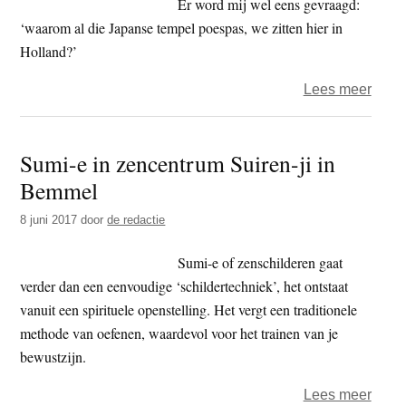
Er word mij wel eens gevraagd:
‘waarom al die Japanse tempel poespas, we zitten hier in
Holland?’
over
Lees meer
Eige
bult
Sumi-e in zencentrum Suiren-ji in
zond
Bemmel
schul
8 juni 2017
door
de redactie
Sumi-e of zenschilderen gaat
verder dan een eenvoudige ‘schildertechniek’, het ontstaat
vanuit een spirituele openstelling. Het vergt een traditionele
methode van oefenen, waardevol voor het trainen van je
bewustzijn.
over
Lees meer