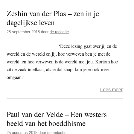
Bemm
Zeshin van der Plas – zen in je
verkl
dagelijkse leven
–
‘Onz
28 september 2018
door
de redactie
boedd
leer
‘Deze lezing gaat over jij en de
houd
wereld en de wereld en jij, hoe verweven ben je met de
gelij
wereld, en hoe verweven is de wereld met jou. Kortom hoe
tred
zit de zaak in elkaar, als je dat snapt kun je er ook mee
met
omgaan.’
de
over
Lees meer
evolu
Zesh
van
van
het
Paul van der Velde – Een westers
der
best
beeld van het boeddhisme
Plas
en
–
haar
25 augustus 2018
door
de redactie