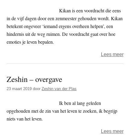
in
Kikan is een voordracht die eens
Nijm
in de vijf dagen door een zenmeester gehouden wordt. Kikan
betekent ongeveer ‘iemand ergens overheen helpen’, een
hindernis uit de weg ruimen. De voordracht gaat over hoe
emoties je leven bepalen.
over
Lees meer
Open
huis
Zeshin – overgave
zenc
Suire
23 maart 2019
door
Zeshin van der Plas
Ji
in
Ik ben al lang geleden
Bemm
opgehouden met de zin van het leven te zoeken, ik begrijp
niets van het leven.
over
Lees meer