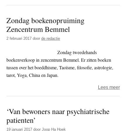
Sumi
e
Zondag boekenopruiming
in
Zencentrum Bemmel
zenc
Suire
2 februari 2017
door
de redactie
ji
in
Zondag tweedehands
Bemm
boekenverkoop in zencentrum Bemmel. Er zitten boeken
tussen over het boeddhisme, Taoïsme, filosofie, astrologie,
tarot, Yoga, China en Japan.
over
Lees meer
Zond
boek
‘Van bewoners naar psychiatrische
Zenc
patienten’
Bemm
19 januari 2017
door
Joop Ha Hoek