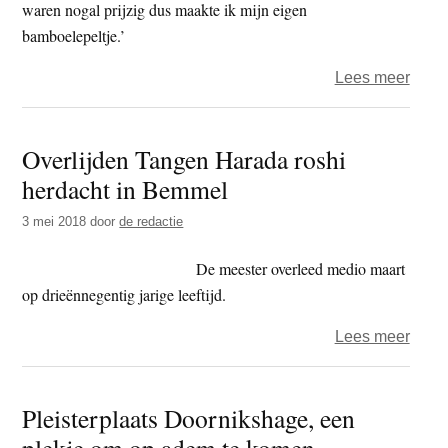
waren nogal prijzig dus maakte ik mijn eigen
boed
bamboelepeltje.’
over
Lees meer
Zesh
–
Overlijden Tangen Harada roshi
Soyo
herdacht in Bemmel
zacht
briesj
3 mei 2018
door
de redactie
Yoka
avond
De meester overleed medio maart
op drieënnegentig jarige leeftijd.
over
Lees meer
Overl
Tang
Pleisterplaats Doornikshage, een
Hara
plekje om op adem te komen
roshi