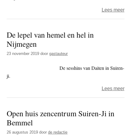
over
Lees meer
Onge
De lepel van hemel en hel in
Nijmegen
23 november 2019
door
gastauteur
De sesshins van Daiten in Suiren-
ji.
over
Lees meer
De
lepel
Open huis zencentrum Suiren-Ji in
van
Bemmel
heme
en
26 augustus 2019
door
de redactie
hel