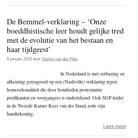
Zesh
–
De Bemmel-verklaring – ‘Onze
over
boeddhistische leer houdt gelijke tred
met de evolutie van het bestaan en
haar tijdgeest’
8 januari 2019
door
Zeshin van der Plas
In Nederland is met verbazing en
afkeuring gereageerd op een (Nashville) verklaring tegen
homoseksualiteit die door honderden protestantse
predikanten en voorgangers is ondertekend. Ook SGP-leider
in de Tweede Kamer Kees van der Staaij zette zijn
handtekening,
over
Lees meer
De