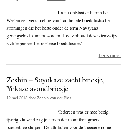
zen
tijdge
in
En nu ontstaat er hier in het
je
Westen een verzameling van traditionele boeddhistische
dagel
stromingen die het beste onder de term Navayana
leven
gerangschikt kunnen worden. Hoe verhoudt deze zienswijze
zich tegenover het oosterse boeddhisme?
over
Lees meer
Paul
van
Zeshin – Soyokaze zacht briesje,
der
Yokaze avondbriesje
Veld
–
12 mei 2018
door
Zeshin van der Plas
Een
weste
‘Iedereen was er mee bezig,
beel
ijverig klutsend zag je her en der monniken groene
van
poederthee slurpen. De attributen voor de theeceremonie
het