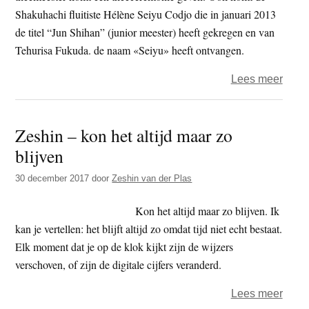
kome
Shakuhachi fluitiste Hélène Seiyu Codjo die in januari 2013
de titel “Jun Shihan” (junior meester) heeft gekregen en van
Tehurisa Fukuda. de naam «Seiyu» heeft ontvangen.
over
Lees meer
Zenc
Suire
Zeshin – kon het altijd maar zo
Ji
blijven
besta
25
30 december 2017
door
Zeshin van der Plas
jaar
–
Kon het altijd maar zo blijven. Ik
zond
kan je vertellen: het blijft altijd zo omdat tijd niet echt bestaat.
open
Elk moment dat je op de klok kijkt zijn de wijzers
dag
verschoven, of zijn de digitale cijfers veranderd.
over
Lees meer