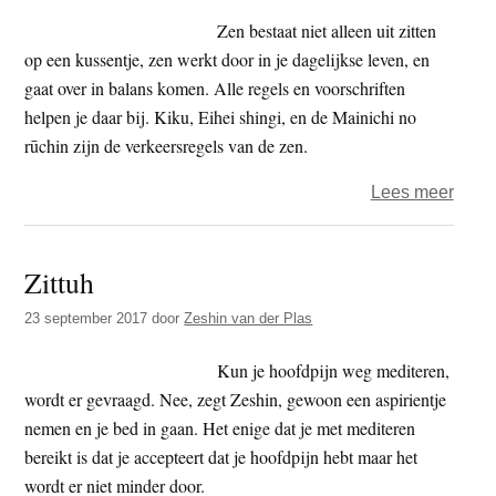
Zen bestaat niet alleen uit zitten
op een kussentje, zen werkt door in je dagelijkse leven, en
gaat over in balans komen. Alle regels en voorschriften
helpen je daar bij. Kiku, Eihei shingi, en de Mainichi no
rūchin zijn de verkeersregels van de zen.
over
Lees meer
Zesh
–
Zittuh
De
routi
23 september 2017
door
Zeshin van der Plas
in
een
Kun je hoofdpijn weg mediteren,
zenc
wordt er gevraagd. Nee, zegt Zeshin, gewoon een aspirientje
nemen en je bed in gaan. Het enige dat je met mediteren
bereikt is dat je accepteert dat je hoofdpijn hebt maar het
wordt er niet minder door.