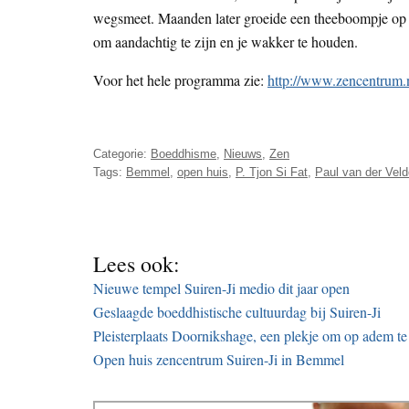
wegsmeet. Maanden later groeide een theeboompje op di
om aandachtig te zijn en je wakker te houden.
Voor het hele programma zie:
http://www.zencentrum.n
Categorie:
Boeddhisme
,
Nieuws
,
Zen
Tags:
Bemmel
,
open huis
,
P. Tjon Si Fat
,
Paul van der Veld
Lees ook:
Nieuwe tempel Suiren-Ji medio dit jaar open
Geslaagde boeddhistische cultuurdag bij Suiren-Ji
Pleisterplaats Doornikshage, een plekje om op adem t
Open huis zencentrum Suiren-Ji in Bemmel