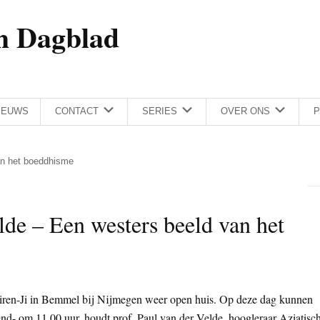
h Dagblad
IEUWS
CONTACT
SERIES
OVER ONS
P
an het boeddhisme
lde – Een westers beeld van het
iren-Ji in Bemmel bij Nijmegen weer open huis. Op deze dag kunnen
end- om 11.00 uur, houdt prof. Paul van der Velde, hoogleraar Aziatisc