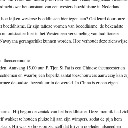
rdracht over het ontstaan van een westers boeddhisme in Nederland.
r hoe kijken westerse boeddhisten hier tegen aan? Gekleurd door onze
het boeddhisme. Er zijn talloze vormen van boeddhisme, de bekendste
nu ontstaat er hier in het Westen een verzameling van traditionele
rm Navayana gerangschikt kunnen worden. Hoe verhoudt deze zienswijze
en theeceremonie
ijden. Aanvang 15.00 uur. P. Tjon Si Fat is een Chinese theemeester en
eelnemen en waarbij een beperkt aantal toeschouwers aanwezig kan zi
rmee de oudste theecultuur in de wereld. In China is er een eigen
harma. Hij begon de zentak van het boeddhisme. Deze monnik had zic
lf wakker te houden plukte hij aan zijn wimpers, zodat de pijn hem
n slaap. Hij was zo boos op zichzelf dat hij zijn oogleden afsneed en