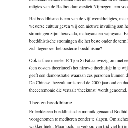
religies van de Radbouduniversiteit Nijmegen. een voo
Het boeddhisme is een van de vijf wereldreligies, maa
westerse cultuur geven wij een nieuwe invulling aan 
stromingen zijn: theravada, mahayana en vajrayana. En 
boeddhistische stromingen die het beste onder de te
zich tegenover het oosterse boeddhisme?
Ook is thee-meester P. Tjon Si Fat aanwezig om met e
(een oosters theeritueel) het nieuwe theehuisje in te w
geeft een demonstratie waaraan zes personen kunnen d
De Chinese theecultuur is rond de 2000 jaar oud en daa
theeceremonie die vertaalt ‘theekunst’ wordt genoemd.
Thee en boeddhisme
Er leefde een boeddhistische monnik genaamd Bodhid
voorgenomen te mediteren zonder te slapen. Om zichze
wakker hield. Maar toch, na verloop van tijd viel hij i