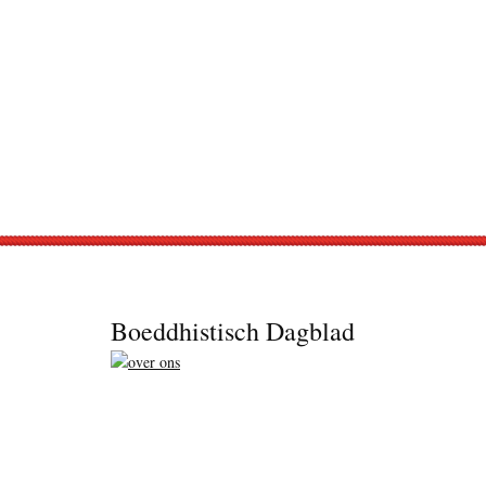
Footer
Boeddhistisch Dagblad