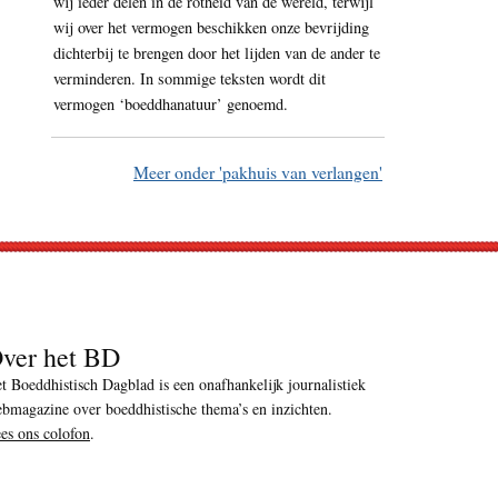
wij ieder delen in de rotheid van de wereld, terwijl
wij over het vermogen beschikken onze bevrijding
dichterbij te brengen door het lijden van de ander te
verminderen. In sommige teksten wordt dit
vermogen ‘boeddhanatuur’ genoemd.
Meer onder 'pakhuis van verlangen'
ver het BD
t Boeddhistisch Dagblad is een onafhankelijk journalistiek
bmagazine over boeddhistische thema’s en inzichten.
es ons colofon
.