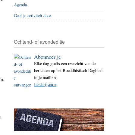
Agenda
i
t
Geef je activiteit door
e
Ochtend- of avondeditie
Abonneer je
Elke dag gratis een overzicht van de
berichten op het Boeddhistisch Dagblad
in je mailbox.
jn.
Inschrijven »
h