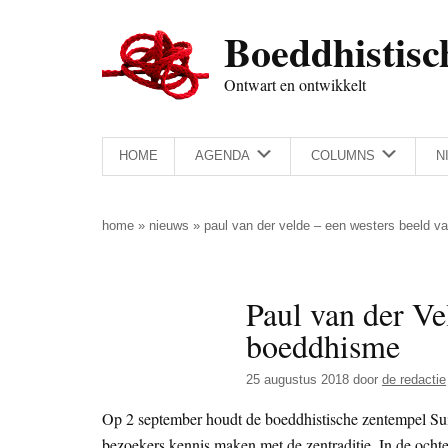
Door
Skip
Spring
Spring
Boeddhistisc
naar
to
naar
naar
de
secondary
de
de
Ontwart en ontwikkelt
hoofd
menu
eerste
voettekst
inhoud
sidebar
HOME
AGENDA
COLUMNS
N
home
»
nieuws
»
paul van der velde – een westers beeld v
Paul van der Ve
boeddhisme
25 augustus 2018
door
de redactie
Op 2 september houdt de boeddhistische zentempel Su
bezoekers kennis maken met de zentraditie. In de ocht