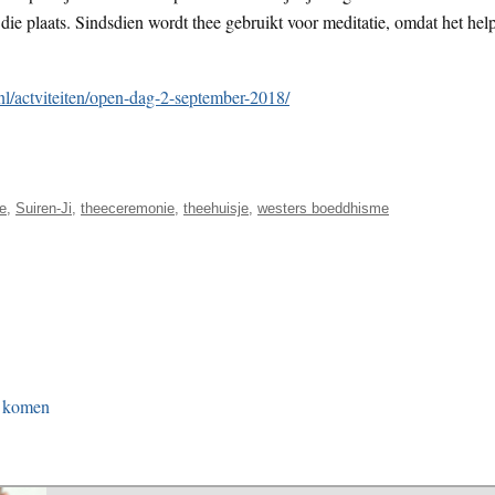
e plaats. Sindsdien wordt thee gebruikt voor meditatie, omdat het help
l/actviteiten/open-dag-2-september-2018/
e
,
Suiren-Ji
,
theeceremonie
,
theehuisje
,
westers boeddhisme
e komen