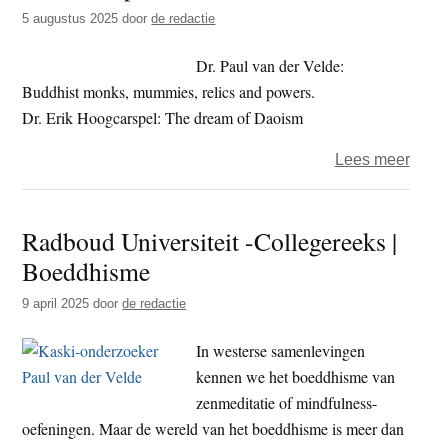
t
5 augustus 2025
door
de redactie
e
e
s
Dr. Paul van der Velde:
i
Buddhist monks, mummies, relics and powers.
t
Dr. Erik Hoogcarspel: The dream of Daoism
e
over
Lees meer
Acta
Comp
Radboud Universiteit -Collegereeks |
Boeddhisme
9 april 2025
door
de redactie
In westerse samenlevingen
kennen we het boeddhisme van
zenmeditatie of mindfulness-
oefeningen. Maar de wereld van het boeddhisme is meer dan