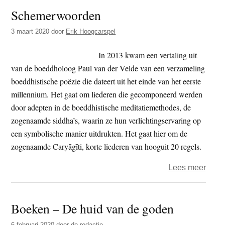
Schemerwoorden
De
huid
3 maart 2020
door
Erik Hoogcarspel
van
de
In 2013 kwam een vertaling uit
gode
van de boeddholoog Paul van der Velde van een verzameling
–
boeddhistische poëzie die dateert uit het einde van het eerste
Paul
millennium. Het gaat om liederen die gecomponeerd werden
van
door adepten in de boeddhistische meditatiemethodes, de
der
zogenaamde siddha’s, waarin ze hun verlichtingservaring op
Veld
een symbolische manier uitdrukten. Het gaat hier om de
zogenaamde Caryāgīti, korte liederen van hooguit 20 regels.
over
Lees meer
Sche
Boeken – De huid van de goden
6 februari 2020
door
de redactie