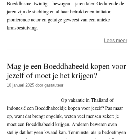
Boeddhisme, twintig – bewogen – jaren later. Gedurende de
jaren zijn de stichting en al haar betrokkenen initiator,
pionierende actor en getuige geweest van een unieke
kruisbestuiving.
over
Lees meer
Boek
–
Mag je een Boeddhabeeld kopen voor
de
jezelf of moet je het krijgen?
thera
en
10 januari 2025
door
gastauteur
de
boed
Op vakantie in Thailand of
Indonesië een Boeddhabeeldje kopen voor jezelf? Pas maar
op, want dat brengt ongeluk, weten veel mensen zeker: je
moet een Boeddhabeeld krijgen. Anderen beweren even
stellig dat het geen kwaad kan. Tenminste, als je bedoelingen