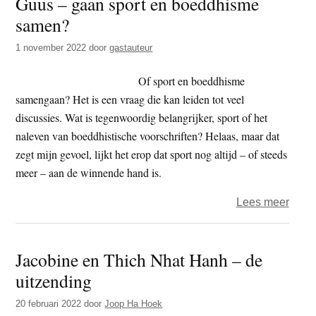
Guus – gaan sport en boeddhisme
op
samen?
het
IIAS
1 november 2022
door
gastauteur
Of sport en boeddhisme
samengaan? Het is een vraag die kan leiden tot veel
discussies. Wat is tegenwoordig belangrijker, sport of het
naleven van boeddhistische voorschriften? Helaas, maar dat
zegt mijn gevoel, lijkt het erop dat sport nog altijd – of steeds
meer – aan de winnende hand is.
over
Lees meer
Guus
–
Jacobine en Thich Nhat Hanh – de
gaan
uitzending
sport
en
20 februari 2022
door
Joop Ha Hoek
boed