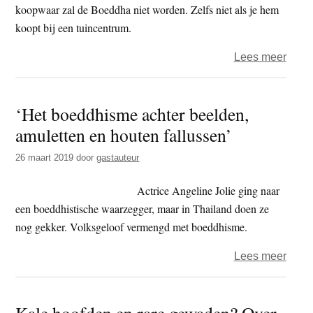
koopwaar zal de Boeddha niet worden. Zelfs niet als je hem
koopt bij een tuincentrum.
over
Lees meer
Mag
je
‘Het boeddhisme achter beelden,
een
amuletten en houten fallussen’
Boed
kope
26 maart 2019
door
gastauteur
voor
jezelf
Actrice Angeline Jolie ging naar
of
een boeddhistische waarzegger, maar in Thailand doen ze
moet
nog gekker. Volksgeloof vermengd met boeddhisme.
je
over
Lees meer
het
‘Het
krijg
boed
Kale hoofden en rare gewaden? Over
achte