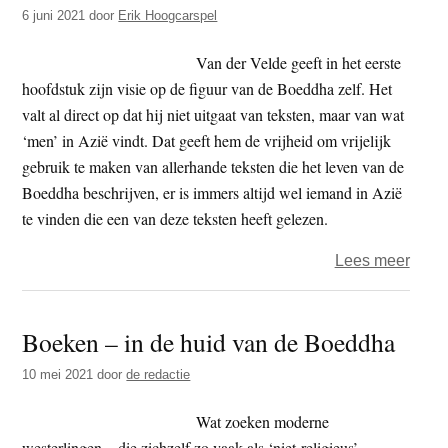
–
6 juni 2021
door
Erik Hoogcarspel
bidd
met
Van der Velde geeft in het eerste
Paul
hoofdstuk zijn visie op de figuur van de Boeddha zelf. Het
van
valt al direct op dat hij niet uitgaat van teksten, maar van wat
der
‘men’ in Azië vindt. Dat geeft hem de vrijheid om vrijelijk
Veld
gebruik te maken van allerhande teksten die het leven van de
Boeddha beschrijven, er is immers altijd wel iemand in Azië
te vinden die een van deze teksten heeft gelezen.
over
Lees meer
Boek
–
Boeken – in de huid van de Boeddha
In
de
10 mei 2021
door
de redactie
huid
van
Wat zoeken moderne
de
westerlingen – die zichzelf zo vaak als ‘niet-religieus’