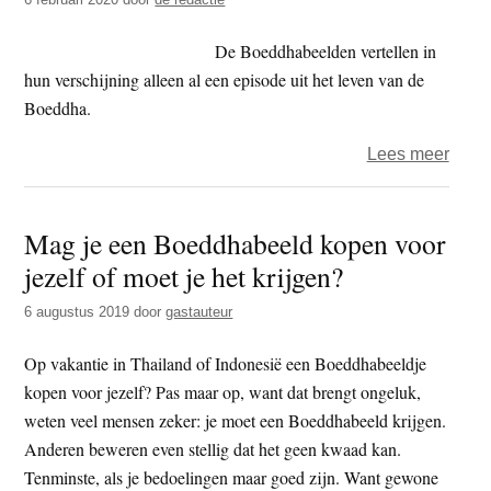
De Boeddhabeelden vertellen in
hun verschijning alleen al een episode uit het leven van de
Boeddha.
over
Lees meer
Boek
–
Mag je een Boeddhabeeld kopen voor
De
jezelf of moet je het krijgen?
huid
van
6 augustus 2019
door
gastauteur
de
gode
Op vakantie in Thailand of Indonesië een Boeddhabeeldje
kopen voor jezelf? Pas maar op, want dat brengt ongeluk,
weten veel mensen zeker: je moet een Boeddhabeeld krijgen.
Anderen beweren even stellig dat het geen kwaad kan.
Tenminste, als je bedoelingen maar goed zijn. Want gewone