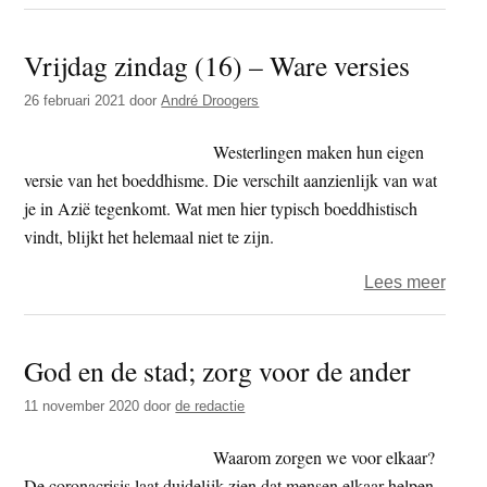
Boek
–
Vrijdag zindag (16) – Ware versies
in
de
26 februari 2021
door
André Droogers
huid
van
Westerlingen maken hun eigen
de
versie van het boeddhisme. Die verschilt aanzienlijk van wat
Boed
je in Azië tegenkomt. Wat men hier typisch boeddhistisch
vindt, blijkt het helemaal niet te zijn.
over
Lees meer
Vrijd
zind
God en de stad; zorg voor de ander
(16)
–
11 november 2020
door
de redactie
Ware
versi
Waarom zorgen we voor elkaar?
De coronacrisis laat duidelijk zien dat mensen elkaar helpen