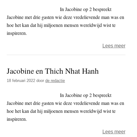
same
In Jacobine op 2 bespreekt
Jacobine met drie gasten wie deze vredelievende man was en
hoe het kan dat hij miljoenen mensen wereldwijd wist te
inspireren.
over
Lees meer
Jaco
en
Jacobine en Thich Nhat Hanh
Thic
Nhat
18 februari 2022
door
de redactie
Hanh
–
In Jacobine op 2 bespreekt
de
Jacobine met drie gasten wie deze vredelievende man was en
uitze
hoe het kan dat hij miljoenen mensen wereldwijd wist te
inspireren.
over
Lees meer