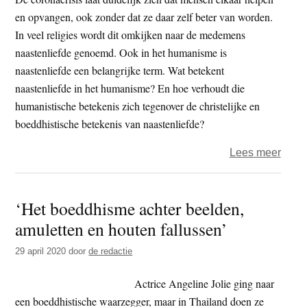
en opvangen, ook zonder dat ze daar zelf beter van worden.
In veel religies wordt dit omkijken naar de medemens
naastenliefde genoemd. Ook in het humanisme is
naastenliefde een belangrijke term. Wat betekent
naastenliefde in het humanisme? En hoe verhoudt die
humanistische betekenis zich tegenover de christelijke en
boeddhistische betekenis van naastenliefde?
over
Lees meer
God
en
‘Het boeddhisme achter beelden,
de
amuletten en houten fallussen’
stad;
zorg
29 april 2020
door
de redactie
voor
de
Actrice Angeline Jolie ging naar
ande
een boeddhistische waarzegger, maar in Thailand doen ze