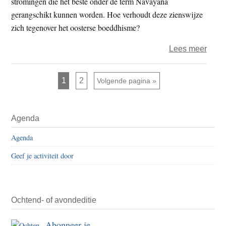
stromingen die het beste onder de term Navayana
het
gerangschikt kunnen worden. Hoe verhoudt deze zienswijze
boed
zich tegenover het oosterse boeddhisme?
in
over
Lees meer
het
Paul
straa
van
Pagina
Pagina
1
2
Ga naar
Volgende pagina »
der
Veld
Primaire
–
Agenda
Sidebar
Een
Agenda
weste
beel
Geef je activiteit door
van
het
boed
Ochtend- of avondeditie
Abonneer je