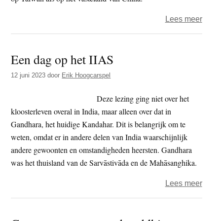
over
Lees meer
Nieu
relig
Een dag op het IIAS
bewe
in
12 juni 2023
door
Erik Hoogcarspel
Taiw
en
Deze lezing ging niet over het
Chin
kloosterleven overal in India, maar alleen over dat in
Gandhara, het huidige Kandahar. Dit is belangrijk om te
weten, omdat er in andere delen van India waarschijnlijk
andere gewoonten en omstandigheden heersten. Gandhara
was het thuisland van de Sarvāstivāda en de Mahāsanghika.
over
Lees meer
Een
dag