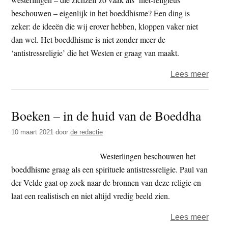
Boed
beschouwen – eigenlijk in het boeddhisme? Een ding is
zeker: de ideeën die wij erover hebben, kloppen vaker niet
dan wel. Het boeddhisme is niet zonder meer de
‘antistressreligie’ die het Westen er graag van maakt.
over
Lees meer
Boek
–
Boeken – in de huid van de Boeddha
in
de
10 maart 2021
door
de redactie
huid
van
Westerlingen beschouwen het
de
boeddhisme graag als een spirituele antistressreligie. Paul van
Boed
der Velde gaat op zoek naar de bronnen van deze religie en
laat een realistisch en niet altijd vredig beeld zien.
over
Lees meer