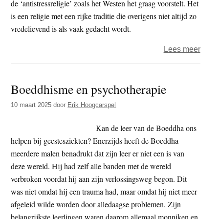
de ‘antistressreligie’ zoals het Westen het graag voorstelt. Het
is een religie met een rijke traditie die overigens niet altijd zo
vredelievend is als vaak gedacht wordt.
over
Lees meer
Radb
Unive
Boeddhisme en psychotherapie
-
Coll
10 maart 2025
door
Erik Hoogcarspel
|
Boed
Kan de leer van de Boeddha ons
helpen bij geestesziekten? Enerzijds heeft de Boeddha
meerdere malen benadrukt dat zijn leer er niet een is van
deze wereld. Hij had zelf alle banden met de wereld
verbroken voordat hij aan zijn verlossingsweg begon. Dit
was niet omdat hij een trauma had, maar omdat hij niet meer
afgeleid wilde worden door alledaagse problemen. Zijn
belangrijkste leerlingen waren daarom allemaal monniken en