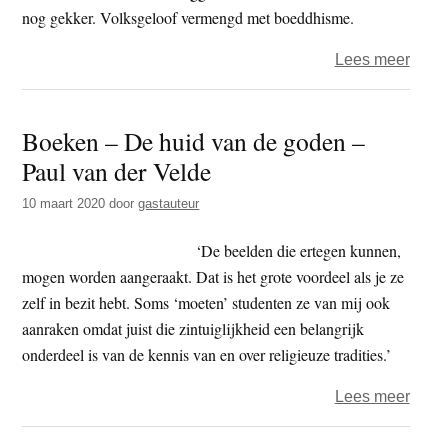
nog gekker. Volksgeloof vermengd met boeddhisme.
over
Lees meer
‘Het
boed
Boeken – De huid van de goden –
achte
Paul van der Velde
beeld
amule
10 maart 2020
door
gastauteur
en
hout
‘De beelden die ertegen kunnen,
fallu
mogen worden aangeraakt. Dat is het grote voordeel als je ze
zelf in bezit hebt. Soms ‘moeten’ studenten ze van mij ook
aanraken omdat juist die zintuiglijkheid een belangrijk
onderdeel is van de kennis van en over religieuze tradities.’
over
Lees meer
Boek
–