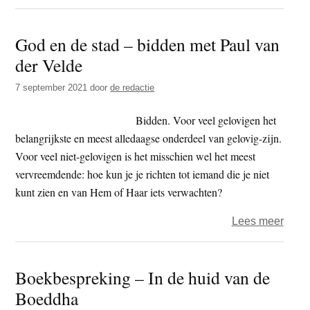
Jaco
en
God en de stad – bidden met Paul van
Thic
der Velde
Nhat
Hanh
7 september 2021
door
de redactie
Bidden. Voor veel gelovigen het
belangrijkste en meest alledaagse onderdeel van gelovig-zijn.
Voor veel niet-gelovigen is het misschien wel het meest
vervreemdende: hoe kun je je richten tot iemand die je niet
kunt zien en van Hem of Haar iets verwachten?
over
Lees meer
God
en
Boekbespreking – In de huid van de
de
Boeddha
stad