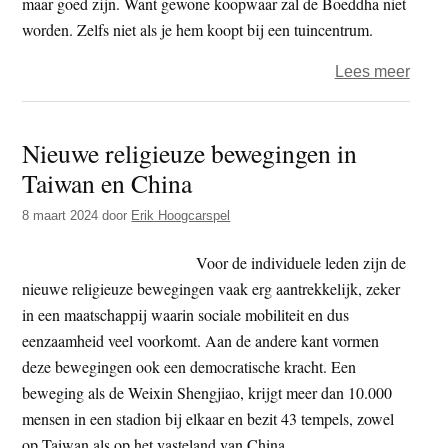
maar goed zijn. Want gewone koopwaar zal de Boeddha niet
worden. Zelfs niet als je hem koopt bij een tuincentrum.
over
Lees meer
Mag
je
Nieuwe religieuze bewegingen in
een
Taiwan en China
Boed
kope
8 maart 2024
door
Erik Hoogcarspel
voor
jezelf
Voor de individuele leden zijn de
of
nieuwe religieuze bewegingen vaak erg aantrekkelijk, zeker
moet
in een maatschappij waarin sociale mobiliteit en dus
je
eenzaamheid veel voorkomt. Aan de andere kant vormen
het
deze bewegingen ook een democratische kracht. Een
krijg
beweging als de Weixin Shengjiao, krijgt meer dan 10.000
mensen in een stadion bij elkaar en bezit 43 tempels, zowel
op Taiwan als op het vasteland van China.