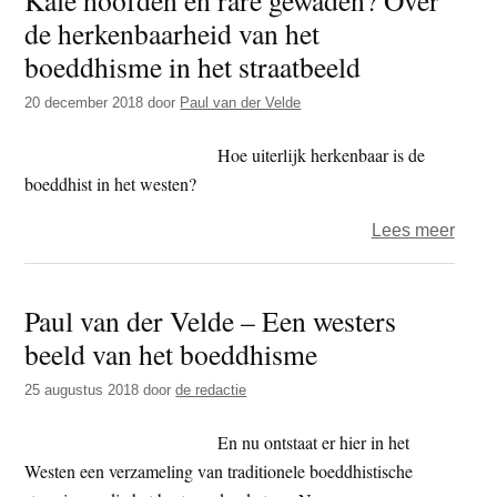
de herkenbaarheid van het
beeld
amule
boeddhisme in het straatbeeld
en
20 december 2018
door
Paul van der Velde
hout
fallu
Hoe uiterlijk herkenbaar is de
boeddhist in het westen?
over
Lees meer
Kale
hoof
Paul van der Velde – Een westers
en
beeld van het boeddhisme
rare
gewa
25 augustus 2018
door
de redactie
Over
de
En nu ontstaat er hier in het
herk
Westen een verzameling van traditionele boeddhistische
van