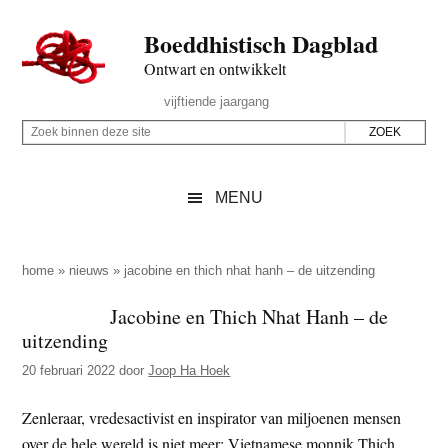
Door
Skip
Spring
Spring
Boeddhistisch Dagblad
naar
to
naar
naar
de
secondary
de
de
Ontwart en ontwikkelt
hoofd
menu
eerste
voettekst
Header
vijftiende jaargang
inhoud
sidebar
Rechts
Z
Z
o
o
e
e
MENU
k
k
b
o
i
p
home
»
nieuws
»
jacobine en thich nhat hanh – de uitzending
n
d
Jacobine en Thich Nhat Hanh – de
n
e
uitzending
e
z
n
20 februari 2022
door
Joop Ha Hoek
e
d
s
Zenleraar, vredesactivist en inspirator van miljoenen mensen
e
i
over de hele wereld is niet meer: Vietnamese monnik Thich
z