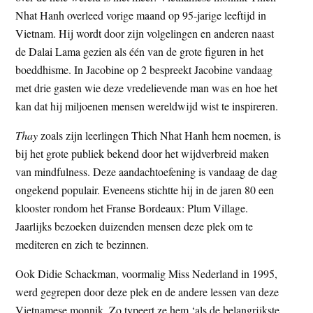
t
Nhat Hanh overleed vorige maand op 95-jarige leeftijd in
e
e
Vietnam. Hij wordt door zijn volgelingen en anderen naast
s
de Dalai Lama gezien als één van de grote figuren in het
i
boeddhisme. In Jacobine op 2 bespreekt Jacobine vandaag
t
met drie gasten wie deze vredelievende man was en hoe het
e
kan dat hij miljoenen mensen wereldwijd wist te inspireren.
Thay
zoals zijn leerlingen Thich Nhat Hanh hem noemen, is
bij het grote publiek bekend door het wijdverbreid maken
van mindfulness. Deze aandachtoefening is vandaag de dag
ongekend populair. Eveneens stichtte hij in de jaren 80 een
klooster rondom het Franse Bordeaux: Plum Village.
Jaarlijks bezoeken duizenden mensen deze plek om te
mediteren en zich te bezinnen.
Ook Didie Schackman, voormalig Miss Nederland in 1995,
werd gegrepen door deze plek en de andere lessen van deze
Vietnamese monnik. Zo typeert ze hem ‘als de belangrijkste