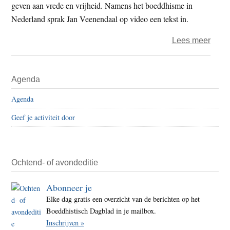
geven aan vrede en vrijheid. Namens het boeddhisme in
Nederland sprak Jan Veenendaal op video een tekst in.
over
Lees meer
Geloo
in
Primaire
Agenda
vrijhe
Sidebar
en
Agenda
vred
Geef je activiteit door
–
vrijhe
en
opge
Ochtend- of avondeditie
–
Abonneer je
Jan
Elke dag gratis een overzicht van de berichten op het
Veen
Boeddhistisch Dagblad in je mailbox.
Inschrijven »