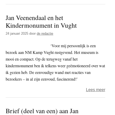
Geen
dood
Jan Veenendaal en het
geen
Kindermonument in Vught
vrees
–
24 januari 2025
door
de redactie
slot
‘Voor mij persoonlijk is een
bezoek aan NM Kamp Vught rustgevend. Het museum is
mooi en compact. Op de terugweg vanaf het
kindermonument ben ik telkens weer geëmotioneerd over wat
ik gezien heb. De eenvoudige wand met reacties van
bezoekers – in al zijn eenvoud, fascinerend!’
over
Lees meer
Jan
Veen
Brief (deel van een) aan Jan
en