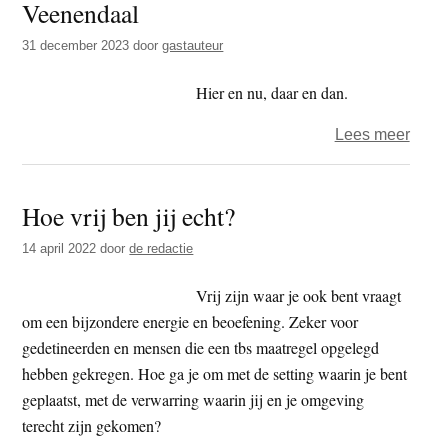
Veenendaal
het
Kind
31 december 2023
door
gastauteur
in
Vugh
Hier en nu, daar en dan.
over
Lees meer
Brief
(deel
Hoe vrij ben jij echt?
van
een)
14 april 2022
door
de redactie
aan
Jan
Vrij zijn waar je ook bent vraagt
Veen
om een bijzondere energie en beoefening. Zeker voor
gedetineerden en mensen die een tbs maatregel opgelegd
hebben gekregen. Hoe ga je om met de setting waarin je bent
geplaatst, met de verwarring waarin jij en je omgeving
terecht zijn gekomen?