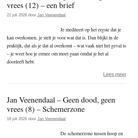
vrees (12) – een brief
t
e
e
s
22 juli 2026
door
Jan Veenendaal
i
Je mediteert op het ergste dat je
t
kan overkomen, je stelt je voor wat dat is. Dan blijkt in de
e
praktijk, dat als je dat al overkomt – wat vaak niet het geval is
– je weet hoe je ermee om moet gaan omdat je het al
doorleeft hebt.
over
Lees meer
Jan
Veen
Jan Veenendaal – Geen dood, geen
–
vrees (8) – Schemerzone
geen
dood
18 juli 2026
door
Jan Veenendaal
geen
vrees
De schemerzone tussen hoop en