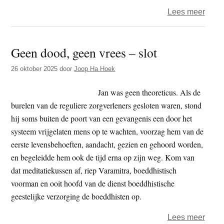
over
Lees meer
Jan
Veen
Geen dood, geen vrees – slot
–
Geen
26 oktober 2025
door
Joop Ha Hoek
dood
geen
Jan was geen theoreticus. Als de
vrees
burelen van de reguliere zorgverleners gesloten waren, stond
(2)
hij soms buiten de poort van een gevangenis een door het
–
systeem vrijgelaten mens op te wachten, voorzag hem van de
Leeg
eerste levensbehoeften, aandacht, gezien en gehoord worden,
van
en begeleidde hem ook de tijd erna op zijn weg. Kom van
een
dat meditatiekussen af, riep Varamitra, boeddhistisch
afzon
voorman en ooit hoofd van de dienst boeddhistische
zelf
geestelijke verzorging de boeddhisten op.
over
Lees meer