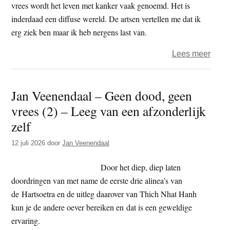
(12)
vrees wordt het leven met kanker vaak genoemd. Het is
–
inderdaad een diffuse wereld. De artsen vertellen me dat ik
een
erg ziek ben maar ik heb nergens last van.
brief
over
Lees meer
Jan
Veen
Jan Veenendaal – Geen dood, geen
–
vrees (2) – Leeg van een afzonderlijk
Geen
dood
zelf
geen
12 juli 2026
door
Jan Veenendaal
vrees
(8)
Door het diep, diep laten
–
doordringen van met name de eerste drie alinea’s van
Sche
de Hartsoetra en de uitleg daarover van Thich Nhat Hanh
kun je de andere oever bereiken en dat is een geweldige
ervaring.