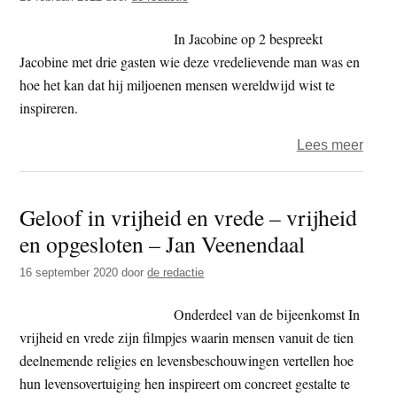
Hanh
–
In Jacobine op 2 bespreekt
de
Jacobine met drie gasten wie deze vredelievende man was en
uitze
hoe het kan dat hij miljoenen mensen wereldwijd wist te
inspireren.
over
Lees meer
Jaco
en
Geloof in vrijheid en vrede – vrijheid
Thic
en opgesloten – Jan Veenendaal
Nhat
Hanh
16 september 2020
door
de redactie
Onderdeel van de bijeenkomst In
vrijheid en vrede zijn filmpjes waarin mensen vanuit de tien
deelnemende religies en levensbeschouwingen vertellen hoe
hun levensovertuiging hen inspireert om concreet gestalte te