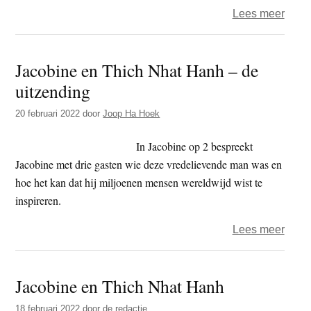
over
Lees meer
Hoe
vrij
Jacobine en Thich Nhat Hanh – de
ben
uitzending
jij
echt?
20 februari 2022
door
Joop Ha Hoek
In Jacobine op 2 bespreekt
Jacobine met drie gasten wie deze vredelievende man was en
hoe het kan dat hij miljoenen mensen wereldwijd wist te
inspireren.
over
Lees meer
Jaco
en
Jacobine en Thich Nhat Hanh
Thic
Nhat
18 februari 2022
door
de redactie