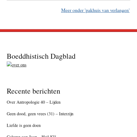
Meer onder 'pakhuis van verlangen'
Footer
Boeddhistisch Dagblad
Recente berichten
Over Antropologie 40 – Lijden
Geen dood, geen vrees (31) – Interzijn
Liefde is geen doen
Column van Joop – Heil KI!