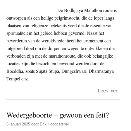
De Bodhgaya Marathon route is
ontworpen als een heilige pelgrimstocht, die de loper langs
plaatsen van religieuze betekenis voert die de essentie van
spiritualiteit in het gebied hebben gevormd. Naast het
bevorderen van de wereldvrede, heeft het evenement een
uitgebreid doel om de dorpen en wegen te ontwikkelen die
verbonden zijn met de marathonroute, die ook belangrijke
locaties zijn die bezocht en bewoond werden door de
Boeddha, zoals Sujata Stupa, Dungeshwari, Dharmaranya
Tempel enz.
over
Lees meer
Medit
lope
Wedergeboorte – gewoon een feit?
om
de
6 januari 2025
door
Erik Hoogcarspel
Boed