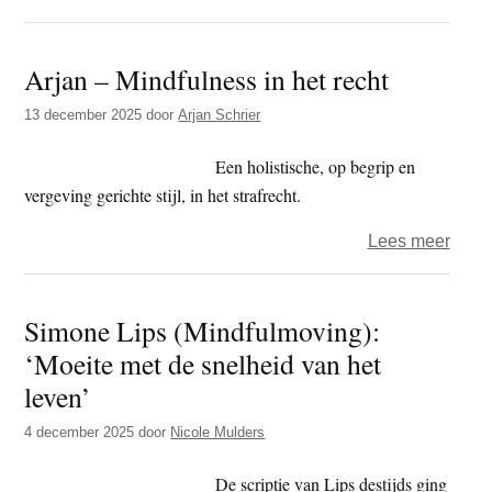
Boedd
te
doen
vinde
Arjan – Mindfulness in het recht
en
denk
13 december 2025
door
Arjan Schrier
–
de
Een holistische, op begrip en
serie
vergeving gerichte stijl, in het strafrecht.
(36)
over
Lees meer
Arjan
–
Simone Lips (Mindfulmoving):
Mindf
‘Moeite met de snelheid van het
in
het
leven’
recht
4 december 2025
door
Nicole Mulders
De scriptie van Lips destijds ging