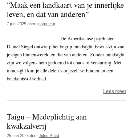
“Maak een landkaart van je innerlijke
Ik
leven, en dat van anderen”
ga
weer
7 juni 2025
door
gastauteur
gewo
doe
De Amerikaanse psychiater
Daniel Siegel ontwierp het begrip mindsight: bewustzijn van
je eigen binnenwereld en die van anderen. Zonder mindsight
zijn we volgens hem gedoemd tot chaos of verstarring. Met
mindsight kun je alle delen van jezelf verbinden tot een
betekenisvol verhaal.
over
Lees meer
“Maa
een
Taigu – Medeplichtig aan
landk
kwakzalverij
van
je
25 mei 2025
door
Jules Prast