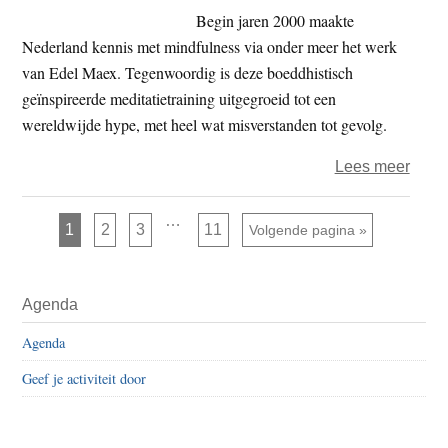
Begin jaren 2000 maakte
Nederland kennis met mindfulness via onder meer het werk
van Edel Maex. Tegenwoordig is deze boeddhistisch
geïnspireerde meditatietraining uitgegroeid tot een
wereldwijde hype, met heel wat misverstanden tot gevolg.
over
Lees meer
Boek
–
Interim
…
Pagina
Pagina
Pagina
Pagina
1
2
3
11
Ga naar
Volgende pagina »
pagina's
Edel
zijn
weggelaten
Maex
Primaire
en
Agenda
Sidebar
Arda
Agenda
Timm
–
Geef je activiteit door
Teru
naar