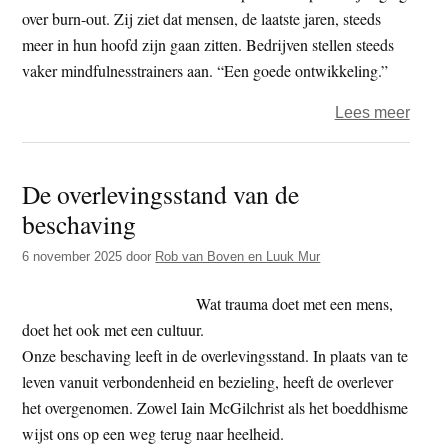
over burn-out. Zij ziet dat mensen, de laatste jaren, steeds
meer in hun hoofd zijn gaan zitten. Bedrijven stellen steeds
vaker mindfulnesstrainers aan. “Een goede ontwikkeling.”
over
Lees meer
Simo
Lips
De overlevingsstand van de
(Mind
beschaving
‘Moei
met
6 november 2025
door
Rob van Boven en Luuk Mur
de
snelh
Wat trauma doet met een mens,
van
doet het ook met een cultuur.
het
Onze beschaving leeft in de overlevingsstand. In plaats van te
leven
leven vanuit verbondenheid en bezieling, heeft de overlever
het overgenomen. Zowel Iain McGilchrist als het boeddhisme
wijst ons op een weg terug naar heelheid.