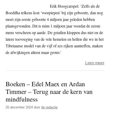
dha
Erik Hoogcarspel: ‘Zelfs als de
toe
Boeddha telkens kon ‘voorpiepen’ bij zijn geboorte, dan nog
te
moet zijn eerste geboorte 4 miljoen jaar geleden hebben
pass
plaatsgevonden. Dit is ruim 1 miljoen jaar voordat de eerste
op
mens verscheen op aarde. De getallen kloppen dus niet en de
lich
latere toevoeging van de vele hemelen en hellen die we in het
en
Tibetaanse model van de vijf of zes rijken aantreffen, maken
geest
de afwijkingen alleen maar groter.’
over
Lees meer
Wede
–
Boeken – Edel Maex en Ardan
gewo
Timmer – Terug naar de kern van
een
feit?
mindfulness
26 december 2024
door
de redactie