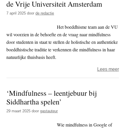
de Vrije Universiteit Amsterdam
7 april 2025
door
de redactie
Het boeddhisme team aan de VU
wil voorzien in de behoefte en de vraag naar mindfulness
door studenten in staat te stellen de holistische en authentieke
boeddhistische traditie te verkennen die mindfulness in haar
natuurlijke thuisbasis heeft.
over
Lees meer
Boedd
Mindf
‘Mindfulness – leentjebuur bij
en
Siddhartha spelen’
Spiri
Zorg
29 maart 2025
door
gastauteur
–
Zome
Wie mindfulness in Google of
aan