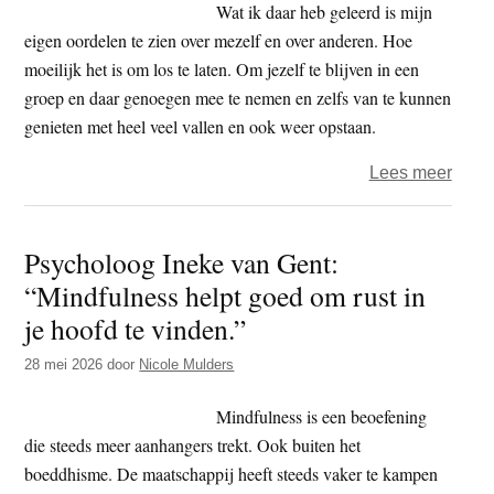
Wat ik daar heb geleerd is mijn
eigen oordelen te zien over mezelf en over anderen. Hoe
moeilijk het is om los te laten. Om jezelf te blijven in een
groep en daar genoegen mee te nemen en zelfs van te kunnen
genieten met heel veel vallen en ook weer opstaan.
over
Lees meer
Boedd
doen
Psycholoog Ineke van Gent:
en
“Mindfulness helpt goed om rust in
denke
de
je hoofd te vinden.”
serie
28 mei 2026
door
Nicole Mulders
(60)
Mindfulness is een beoefening
die steeds meer aanhangers trekt. Ook buiten het
boeddhisme. De maatschappij heeft steeds vaker te kampen