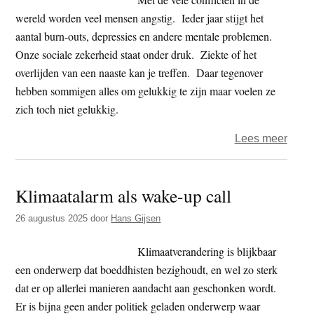
wereld worden veel mensen angstig. Ieder jaar stijgt het
aantal burn-outs, depressies en andere mentale problemen.
Onze sociale zekerheid staat onder druk. Ziekte of het
overlijden van een naaste kan je treffen. Daar tegenover
hebben sommigen alles om gelukkig te zijn maar voelen ze
zich toch niet gelukkig.
over
Lees meer
Boek
–
Klimaatalarm als wake-up call
Hoe
onda
26 augustus 2025
door
Hans Gijsen
tege
toch
Klimaatverandering is blijkbaar
geluk
een onderwerp dat boeddhisten bezighoudt, en wel zo sterk
word
dat er op allerlei manieren aandacht aan geschonken wordt.
Er is bijna geen ander politiek geladen onderwerp waar