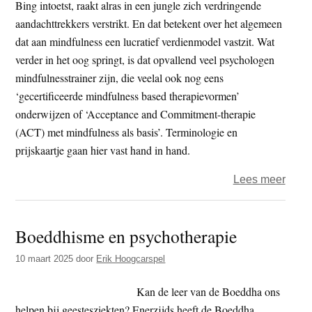
Bing intoetst, raakt alras in een jungle zich verdringende
de
aandachttrekkers verstrikt. En dat betekent over het algemeen
Vrije
dat aan mindfulness een lucratief verdienmodel vastzit. Wat
Unive
verder in het oog springt, is dat opvallend veel psychologen
Amst
mindfulnesstrainer zijn, die veelal ook nog eens
‘gecertificeerde mindfulness based therapievormen’
onderwijzen of ‘Acceptance and Commitment-therapie
(ACT) met mindfulness als basis’. Terminologie en
prijskaartje gaan hier vast hand in hand.
over
Lees meer
‘Mind
–
Boeddhisme en psychotherapie
leent
bij
10 maart 2025
door
Erik Hoogcarspel
Siddh
spele
Kan de leer van de Boeddha ons
helpen bij geestesziekten? Enerzijds heeft de Boeddha