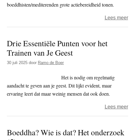
boeddhisten/mediterenden grote actiebereidheid tonen.
over
Lees meer
Klima
als
Drie Essentiële Punten voor het
wake
Trainen van Je Geest
up
call
30 juli 2025
door
Ramo de Boer
Het is nodig om regelmatig
aandacht te geven aan je geest. Dit lijkt evident, maar
ervaring leert dat maar weinig mensen dat ook doen.
over
Lees meer
Drie
Essen
Boeddha? Wie is dat? Het onderzoek
Punt
voor