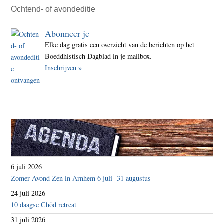
de
Ochtend- of avondeditie
kern
van
Abonneer je
mindf
Elke dag gratis een overzicht van de berichten op het
Boeddhistisch Dagblad in je mailbox.
Inschrijven »
6 juli 2026
Zomer Avond Zen in Arnhem 6 juli -31 augustus
24 juli 2026
10 daagse Chöd retreat
31 juli 2026