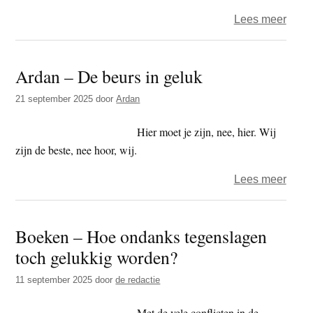
over
Lees meer
De
overl
Ardan – De beurs in geluk
van
de
21 september 2025
door
Ardan
besc
Hier moet je zijn, nee, hier. Wij
zijn de beste, nee hoor, wij.
over
Lees meer
Arda
–
Boeken – Hoe ondanks tegenslagen
De
toch gelukkig worden?
beur
in
11 september 2025
door
de redactie
geluk
Met de vele conflicten in de