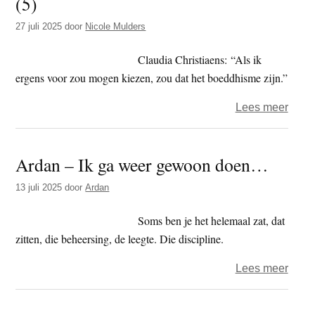
(5)
het
27 juli 2025
door
Nicole Mulders
Train
van
Claudia Christiaens: “Als ik
Je
ergens voor zou mogen kiezen, zou dat het boeddhisme zijn.”
Gees
over
Lees meer
Boed
Wie
Ardan – Ik ga weer gewoon doen…
is
dat?
13 juli 2025
door
Ardan
Het
onde
Soms ben je het helemaal zat, dat
(5)
zitten, die beheersing, de leegte. Die discipline.
over
Lees meer
Arda
–