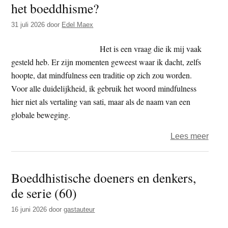
het boeddhisme?
t
e
e
s
31 juli 2026
door
Edel Maex
i
Het is een vraag die ik mij vaak
t
gesteld heb. Er zijn momenten geweest waar ik dacht, zelfs
e
hoopte, dat mindfulness een traditie op zich zou worden.
Voor alle duidelijkheid, ik gebruik het woord mindfulness
hier niet als vertaling van sati, maar als de naam van een
globale beweging.
over
Lees meer
Kan
mindf
Boeddhistische doeners en denkers,
overl
de serie (60)
zond
het
16 juni 2026
door
gastauteur
boed