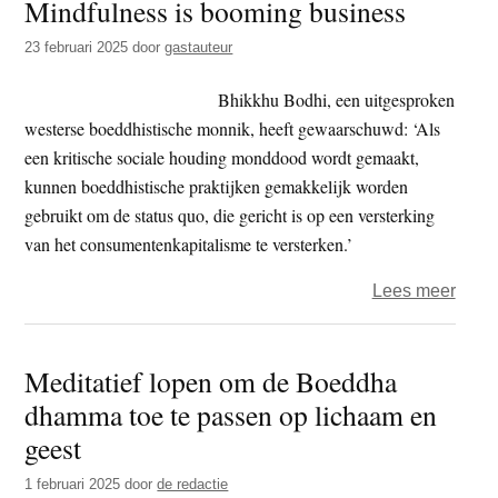
Mindfulness is booming business
psych
23 februari 2025
door
gastauteur
Bhikkhu Bodhi, een uitgesproken
westerse boeddhistische monnik, heeft gewaarschuwd: ‘Als
een kritische sociale houding monddood wordt gemaakt,
kunnen boeddhistische praktijken gemakkelijk worden
gebruikt om de status quo, die gericht is op een versterking
van het consumentenkapitalisme te versterken.’
over
Lees meer
Mindf
is
Meditatief lopen om de Boeddha
boom
dhamma toe te passen op lichaam en
busi
geest
1 februari 2025
door
de redactie