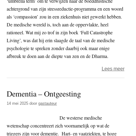
‘umbrella term’ om te verwijzen naar de boeddhistische
achtergrond van zijn stressreductie-programma en een woord
als ‘compassion’ zou in een ziekenhuis niet gewerkt hebben.
De medische wereld is, toch aan de oppervlakte, heel
rationeel. Wat mij zo trof in zijn boek ‘Full Catastrophe
Living’, was dat hij erin slaagde de taal van de medische
psychologie te spreken zonder daarbij ook maar enige
afbreuk te doen aan de diepte van zen en de Dharma.
over
Lees meer
De
onwa
Dementia – Ontgeesting
Boed
14 mei 2025
door
gastauteur
De westerse medische
wetenschap concentreert zich voornamelijk op wat de
triggers zijn voor dementie. Hart- en vaatziekten, te hoge