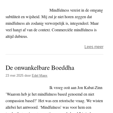
innerl
leven
Mindfulness vereist in de omgang
en
subtiliteit en wijsheid. Mij zul je niet horen zeggen dat
dat
mindfulness als zodanig verwerpelijk is, integendeel. Maar
van
veel hangt af van de context. Commerciële mindfulness is
ande
altijd dubieus.
over
Lees meer
Taigu
–
De onwankelbare Boeddha
Medep
aan
23 mei 2025
door
Edel Maex
kwakz
Ik vroeg ooit aan Jon Kabat-Zinn
’Waarom heb je het mindfulness based genoemd en niet
compassion based?’ Het was een retorische vraag. We wisten
allebei het antwoord. ‘Mindfulness’ was voor hem een