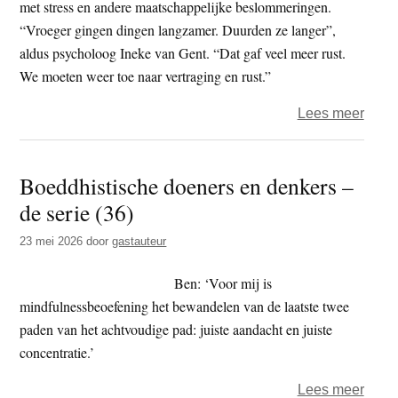
met stress en andere maatschappelijke beslommeringen.
“Vroeger gingen dingen langzamer. Duurden ze langer”,
aldus psycholoog Ineke van Gent. “Dat gaf veel meer rust.
We moeten weer toe naar vertraging en rust.”
over
Lees meer
Psyc
Ineke
Boeddhistische doeners en denkers –
van
de serie (36)
Gent:
“Mind
23 mei 2026
door
gastauteur
helpt
goed
Ben: ‘Voor mij is
om
mindfulnessbeoefening het bewandelen van de laatste twee
rust
paden van het achtvoudige pad: juiste aandacht en juiste
in
concentratie.’
je
over
Lees meer
hoof