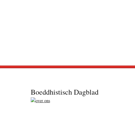
Footer
Boeddhistisch Dagblad