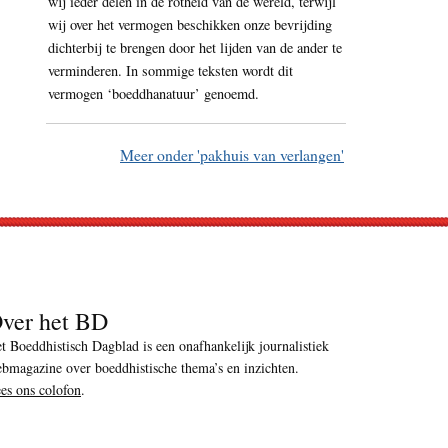
wij ieder delen in de rotheid van de wereld, terwijl
wij over het vermogen beschikken onze bevrijding
dichterbij te brengen door het lijden van de ander te
verminderen. In sommige teksten wordt dit
vermogen ‘boeddhanatuur’ genoemd.
Meer onder 'pakhuis van verlangen'
ver het BD
t Boeddhistisch Dagblad is een onafhankelijk journalistiek
bmagazine over boeddhistische thema’s en inzichten.
es ons colofon
.