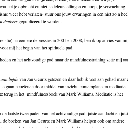
at het je opbracht en niet, je teleurstellingen en hoop, je verwachting,
isme weer hebt verlaten- stuur ons jouw ervaringen in een niet zo’n hee
en denkers
gepubliceerd te worden.
relatie) na eerdere depressies in 2001 en 2008, ben ik op advies van mi
oor mij het begin van het spirituele pad.
rheden en het achtvoudige pad maar de mindfulnesstraining zette mij aa
 aan liefde
van Jan Geurtz gelezen en daar heb ik veel aan gehad maar 
t te gaan beoefenen door middel van inzicht, contemplatie en meditatie.
tz terug in het mindfulnessboek van Mark Williams. Meditatie is het
de laatste twee paden van het achtvoudige pad: juiste aandacht en juis
o.a. de boeken van Jan Geurtz en Mark Williams helpen ook om andere