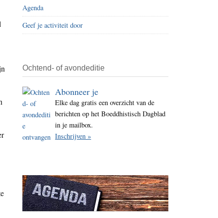
Agenda
i
t
l
Geef je activiteit door
e
jn
Ochtend- of avondeditie
Abonneer je
n
Elke dag gratis een overzicht van de
berichten op het Boeddhistisch Dagblad
in je mailbox.
er
Inschrijven »
te