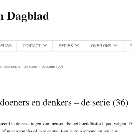
h Dagblad
IEUWS
CONTACT
SERIES
OVER ONS
P
e doeners en denkers – de serie (36)
doeners en denkers – de serie (36)
sseerd in de ervaringen van mensen die het boeddhistisch pad volgen. 
 of in een sangha of in je eentje. Ben je zo’n iemand en wil je je