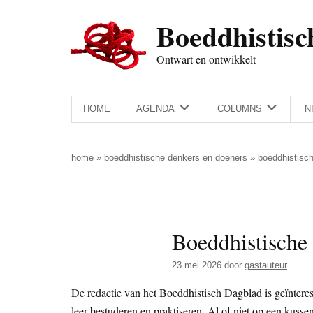
Door
Skip
Spring
Spring
Boeddhistisc
naar
to
naar
naar
de
secondary
de
de
Ontwart en ontwikkelt
hoofd
menu
eerste
voettekst
inhoud
sidebar
HOME
AGENDA
COLUMNS
N
home
»
boeddhistische denkers en doeners
»
boeddhistisch
Boeddhistische 
23 mei 2026
door
gastauteur
De redactie van het Boeddhistisch Dagblad is geïntere
leer bestuderen en praktiseren. Al of niet op een kussen