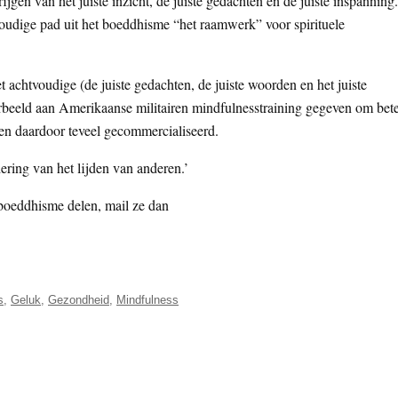
jgen van het juiste inzicht, de juiste gedachten en de juiste inspanning.
oudige pad uit het boeddhisme “het raamwerk” voor spirituele
achtvoudige (de juiste gedachten, de juiste woorden en het juiste
rbeeld aan Amerikaanse militairen mindfulnesstraining gegeven om bet
en daardoor teveel gecommercialiseerd.
ering van het lijden van anderen.’
boeddhisme delen, mail ze dan
s
,
Geluk
,
Gezondheid
,
Mindfulness