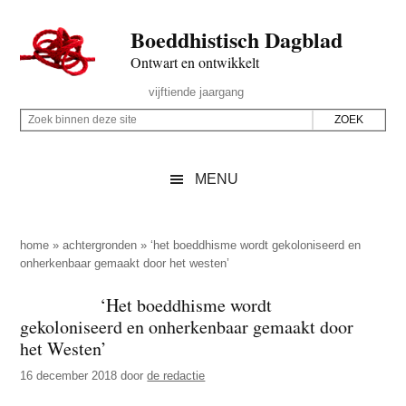
Door
Skip
Spring
Spring
Boeddhistisch Dagblad
naar
to
naar
naar
de
secondary
de
de
Ontwart en ontwikkelt
hoofd
menu
eerste
voettekst
Header
vijftiende jaargang
inhoud
sidebar
Rechts
Z
Z
o
o
e
e
MENU
k
k
b
o
i
p
home
»
achtergronden
»
‘het boeddhisme wordt gekoloniseerd en
n
onherkenbaar gemaakt door het westen’
d
n
e
‘Het boeddhisme wordt
e
z
gekoloniseerd en onherkenbaar gemaakt door
n
e
het Westen’
d
s
16 december 2018
door
de redactie
e
i
z