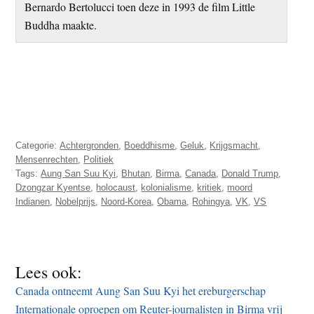
Bernardo Bertolucci toen deze in 1993 de film Little
Buddha maakte.
Categorie:
Achtergronden
,
Boeddhisme
,
Geluk
,
Krijgsmacht
,
Mensenrechten
,
Politiek
Tags:
Aung San Suu Kyi
,
Bhutan
,
Birma
,
Canada
,
Donald Trump
,
Dzongzar Kyentse
,
holocaust
,
kolonialisme
,
kritiek
,
moord
Indianen
,
Nobelprijs
,
Noord-Korea
,
Obama
,
Rohingya
,
VK
,
VS
Lees ook:
Canada ontneemt Aung San Suu Kyi het ereburgerschap
Internationale oproepen om Reuter-journalisten in Birma vrij