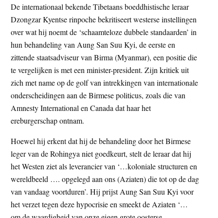
De internationaal bekende Tibetaans boeddhistische leraar
t
e
Dzongzar Kyentse rinpoche bekritiseert westerse instellingen
e
s
over wat hij noemt de ‘schaamteloze dubbele standaarden’ in
i
hun behandeling van Aung San Suu Kyi, de eerste en
t
zittende staatsadviseur van Birma (Myanmar), een positie die
e
te vergelijken is met een minister-president. Zijn kritiek uit
zich met name op de golf van intrekkingen van internationale
onderscheidingen aan de Birmese politicus, zoals die van
Amnesty International en Canada dat haar het
ereburgerschap ontnam.
Hoewel hij erkent dat hij de behandeling door het Birmese
leger van de Rohingya niet goedkeurt, stelt de leraar dat hij
het Westen ziet als leverancier van ‘…koloniale structuren en
wereldbeeld …. opgelegd aan ons (Aziaten) die tot op de dag
van vandaag voortduren’. Hij prijst Aung San Suu Kyi voor
het verzet tegen deze hypocrisie en smeekt de Aziaten ‘…
om de waardigheid van onze eigen grote oosterse