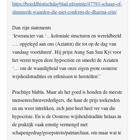
https://boeddhistischdagblad.nl/opinie/47793-schaap-of-
slimmerik-waarden-die-niet-conform-de-dharma-zijn/
Dan zijn statements
‘leverancier van ‘…koloniale structuren en wereldbeeld
…. opgelegd aan ons (Aziaten) die tot op de dag van
vandaag voortduren’. Hij prijst Aung San Suu Kyi voor
het verzet tegen deze hypocrisie en smeekt de Aziaten
‘… om de waardigheid van onze eigen grote oosterse
wijsheidstradities en erfenissen te herstellen’.’
Prachtige blabla. Maar als het goed is houden de meeste
mensenrechtenverdedigers, die haar de prijs toekenden
en nu weer intrekken, zich juist heel heel ver van die
hypocrisie. En is de Oosterse wijsheidstraditie helaas in
de praktijk vaak ernstig vermengd met
schapengedrag/groepstrots/patriarchaat, om maar wat te