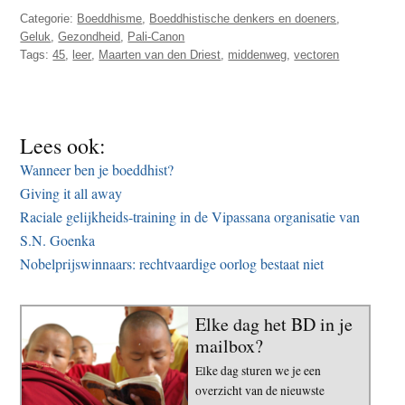
Categorie:
Boeddhisme
,
Boeddhistische denkers en doeners
,
Geluk
,
Gezondheid
,
Pali-Canon
Tags:
45
,
leer
,
Maarten van den Driest
,
middenweg
,
vectoren
Lees ook:
Wanneer ben je boeddhist?
Giving it all away
Raciale gelijkheids-training in de Vipassana organisatie van
S.N. Goenka
Nobelprijswinnaars: rechtvaardige oorlog bestaat niet
Elke dag het BD in je
mailbox?
Elke dag sturen we je een
overzicht van de nieuwste