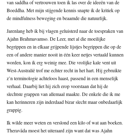
van saddha of vertrouwen toen ik las over de ideeën van de
Boeddha. Met mijn stijgende kennis snapte ik de kritiek op
de mindfulness beweging en beaamde die natuurlijk.
Jarenlang heb ik bij vlagen geluisterd naar de toespraken van
Ajahn Brahmavamso. De Leer, met al die moeilijke
begrippen en in elkaar grijpende lijstjes begrippen die op de
een of andere manier nooit in één keer netjes vertaald kunnen
worden, kon ik erg weinig mee. Die vrolijke kale vent uit
West-Australië trof me echter recht in het hart. Hij gebruikte
z’n terminologie achteloos haast, passend in een menselijk
verhaal. Daarbij liet hij zich erop voorstaan dat hij de
slechtste grappen van allemaal maakte. De enkele die ik me
kan herinneren zijn inderdaad bizar slecht maar onbedaarlijk
grappig.
Ik wilde meer weten en verslond een kilo of wat aan boeken.
Theravāda moest het uiteraard zijn want dat was Ajahn