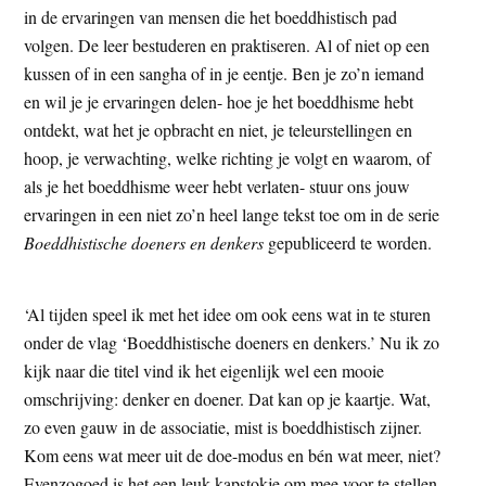
in de ervaringen van mensen die het boeddhistisch pad
t
e
volgen. De leer bestuderen en praktiseren. Al of niet op een
e
s
kussen of in een sangha of in je eentje. Ben je zo’n iemand
i
en wil je je ervaringen delen- hoe je het boeddhisme hebt
t
ontdekt, wat het je opbracht en niet, je teleurstellingen en
e
hoop, je verwachting, welke richting je volgt en waarom, of
als je het boeddhisme weer hebt verlaten- stuur ons jouw
ervaringen in een niet zo’n heel lange tekst toe om in de serie
Boeddhistische doeners en denkers
gepubliceerd te worden.
‘Al tijden speel ik met het idee om ook eens wat in te sturen
onder de vlag ‘Boeddhistische doeners en denkers.’ Nu ik zo
kijk naar die titel vind ik het eigenlijk wel een mooie
omschrijving: denker en doener. Dat kan op je kaartje. Wat,
zo even gauw in de associatie, mist is boeddhistisch zijner.
Kom eens wat meer uit de doe-modus en bén wat meer, niet?
Evenzogoed is het een leuk kapstokje om mee voor te stellen.