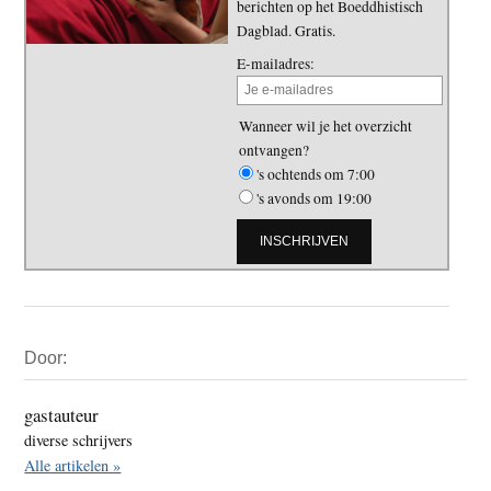
berichten op het Boeddhistisch
Dagblad. Gratis.
E-mailadres:
Wanneer wil je het overzicht
ontvangen?
's ochtends om 7:00
's avonds om 19:00
Primaire
Door:
Sidebar
gastauteur
diverse schrijvers
Alle artikelen »