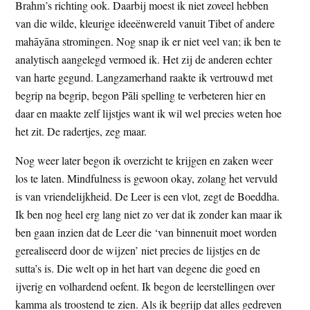
Brahm’s richting ook. Daarbij moest ik niet zoveel hebben
van die wilde, kleurige ideeënwereld vanuit Tibet of andere
mahāyāna stromingen. Nog snap ik er niet veel van; ik ben te
analytisch aangelegd vermoed ik. Het zij de anderen echter
van harte gegund. Langzamerhand raakte ik vertrouwd met
begrip na begrip, begon Pāli spelling te verbeteren hier en
daar en maakte zelf lijstjes want ik wil wel precies weten hoe
het zit. De radertjes, zeg maar.
Nog weer later begon ik overzicht te krijgen en zaken weer
los te laten. Mindfulness is gewoon okay, zolang het vervuld
is van vriendelijkheid. De Leer is een vlot, zegt de Boeddha.
Ik ben nog heel erg lang niet zo ver dat ik zonder kan maar ik
ben gaan inzien dat de Leer die ‘van binnenuit moet worden
gerealiseerd door de wijzen’ niet precies de lijstjes en de
sutta’s is. Die welt op in het hart van degene die goed en
ijverig en volhardend oefent. Ik begon de leerstellingen over
kamma als troostend te zien. Als ik begrijp dat alles gedreven