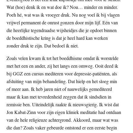
Wat (hoe) denk ik en wat doe ik? Nou… minder en minder.
Poeh hé, wat was ik vroeger druk. Nu nog voel ik bij vlagen
vrijwel permanent de onrust gonzen door mijn lijf. Eén van
die heerlijke tegendraadse wijsheidjes die je opdoet binnen
de boeddhistische kring is dat je heel hard kan werken
zonder druk te zijn. Dat bedoel ik niet.
Zoals velen kwam ik tot het boeddhisme omdat ik worstelde
met het een en ander, zij het langs een omweg. Ooit deed ik
bij GGZ een cursus mediteren voor depressie-patiënten, als
afsluiting van mijn behandeling. Dat hielp en het sloeg min
of meer aan. Ik heb jaren niet of nauwelijks gemediteerd
maar ik kan met tevredenheid zeggen dat ik sindsdien in
remissie ben. Uiteindelijk raakte ik nieuwsgierig. Ik wist dat
Jon Kabat-Zinn voor zijn eigen kliniek meditatie had ontdaan
van de hele religieuze achtergrond. Akkoord, maar wat was
die dan? Zoals vaker gebeurde ontstond er een eerste begin