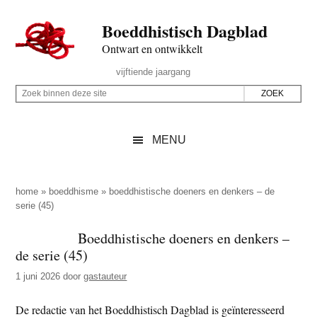
Door
Skip
Spring
Spring
Boeddhistisch Dagblad
naar
to
naar
naar
de
secondary
de
de
Ontwart en ontwikkelt
hoofd
menu
eerste
voettekst
Header
vijftiende jaargang
inhoud
sidebar
Rechts
Z
Z
o
o
e
e
MENU
k
k
b
o
i
p
home
»
boeddhisme
»
boeddhistische doeners en denkers – de
n
serie (45)
d
n
e
Boeddhistische doeners en denkers –
e
z
de serie (45)
n
e
d
1 juni 2026
door
gastauteur
s
e
i
De redactie van het Boeddhistisch Dagblad is geïnteresseerd
z