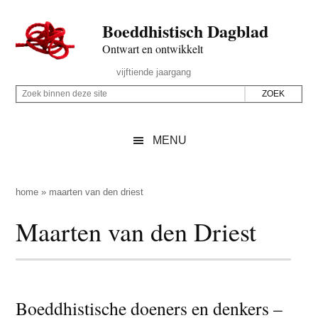
Door
Skip
Spring
Spring
Boeddhistisch Dagblad
naar
to
naar
naar
de
secondary
de
de
Ontwart en ontwikkelt
hoofd
menu
eerste
voettekst
Header
vijftiende jaargang
inhoud
sidebar
Rechts
Z
Z
o
o
e
e
MENU
k
k
b
o
i
p
home
»
maarten van den driest
n
d
Maarten van den Driest
n
e
e
z
n
e
d
s
e
Boeddhistische doeners en denkers –
i
z