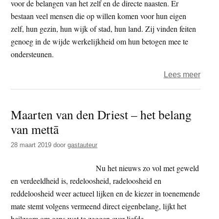
voor de belangen van het zelf en de directe naasten. Er
bestaan veel mensen die op willen komen voor hun eigen
zelf, hun gezin, hun wijk of stad, hun land. Zij vinden feiten
genoeg in de wijde werkelijkheid om hun betogen mee te
ondersteunen.
over
Lees meer
Feite
en
Maarten van den Driest – het belang
de
van mettā
liefde
ervoo
28 maart 2019
door
gastauteur
Nu het nieuws zo vol met geweld
en verdeeldheid is, redeloosheid, radeloosheid en
reddeloosheid weer actueel lijken en de kiezer in toenemende
mate stemt volgens vermeend direct eigenbelang, lijkt het
heilzaam om eens wat te zeggen over liefde.