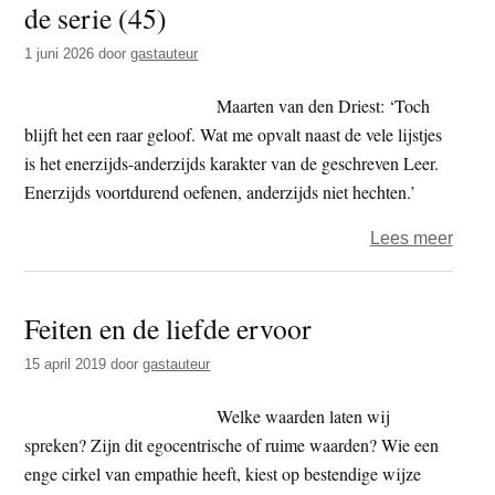
de serie (45)
t
e
e
s
1 juni 2026
door
gastauteur
i
Maarten van den Driest: ‘Toch
t
blijft het een raar geloof. Wat me opvalt naast de vele lijstjes
e
is het enerzijds-anderzijds karakter van de geschreven Leer.
Enerzijds voortdurend oefenen, anderzijds niet hechten.’
over
Lees meer
Boedd
doen
Feiten en de liefde ervoor
en
denk
15 april 2019
door
gastauteur
–
de
Welke waarden laten wij
serie
spreken? Zijn dit egocentrische of ruime waarden? Wie een
(45)
enge cirkel van empathie heeft, kiest op bestendige wijze