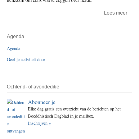
over
Lees meer
Maar
van
Primaire
Agenda
den
Sidebar
Dries
Agenda
–
Geef je activiteit door
het
bela
van
mettā
Ochtend- of avondeditie
Abonneer je
Elke dag gratis een overzicht van de berichten op het
Boeddhistisch Dagblad in je mailbox.
Inschrijven »