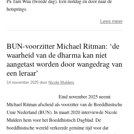
Pa Tam Wua (tweede dag). Een rustdag en door naar de
hotsprings.
over
Lees meer
Kers
Nede
BUN-voorzitter Michael Ritman: ‘de
bhik
waarheid van de dharma kan niet
Ariy
(Arja
aangetast worden door wangedrag van
Schri
een leraar’
reist
14 november 2025
door
Nicole Mulders
door
Thail
Eind november 2025 neemt
en
Michael Ritman afscheid als voorzitter van de Boeddhistische
Myan
Unie Nederland (BUN). In maart 2020 interviewde Nicole
(5)
Mulders hem voor het Boeddhistisch Dagblad. De
boeddhistische wereld verkeerde geruime tijd voor dat