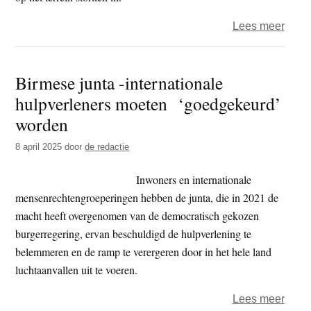
over
Lees meer
Monn
en
Birmese junta -internationale
nonn
hulpverleners moeten ‘goedgekeurd’
betal
zwar
worden
prijs
8 april 2025
door
de redactie
in
boedd
Inwoners en internationale
Myan
mensenrechtengroeperingen hebben de junta, die in 2021 de
macht heeft overgenomen van de democratisch gekozen
burgerregering, ervan beschuldigd de hulpverlening te
belemmeren en de ramp te verergeren door in het hele land
luchtaanvallen uit te voeren.
over
Lees meer