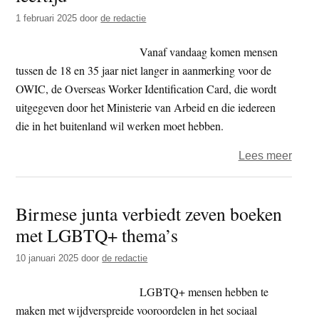
noodt
1 februari 2025
door
de redactie
voor
Birm
Vanaf vandaag komen mensen
tussen de 18 en 35 jaar niet langer in aanmerking voor de
OWIC, de Overseas Worker Identification Card, die wordt
uitgegeven door het Ministerie van Arbeid en die iedereen
die in het buitenland wil werken moet hebben.
over
Lees meer
Birm
junta
Birmese junta verbiedt zeven boeken
blokk
met LGBTQ+ thema’s
buite
bane
10 januari 2025
door
de redactie
voor
Birm
LGBTQ+ mensen hebben te
van
maken met wijdverspreide vooroordelen in het sociaal