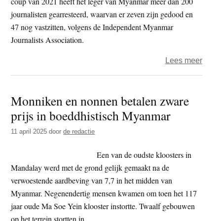
coup van 2021 heeft het leger van Myanmar meer dan 200
journalisten gearresteerd, waarvan er zeven zijn gedood en
47 nog vastzitten, volgens de Independent Myanmar
Journalists Association.
over
Lees meer
Birm
–
Monniken en nonnen betalen zware
Journ
prijs in boeddhistisch Myanmar
eist
vrijla
11 april 2025
door
de redactie
van
Birm
Een van de oudste kloosters in
journa
Mandalay werd met de grond gelijk gemaakt na de
die
verwoestende aardbeving van 7,7 in het midden van
5
Myanmar. Negenendertig mensen kwamen om toen het 117
jaar
jaar oude Ma Soe Yein klooster instortte. Twaalf gebouwen
vastzi
op het terrein stortten in.