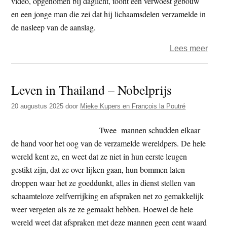
video, opgenomen bij daglicht, toont een verwoest gebouw
aange
en een jonge man die zei dat hij lichaamsdelen verzamelde in
word
de nasleep van de aanslag.
door
wang
over
Lees meer
van
Aanv
een
op
Leven in Thailand – Nobelprijs
leraa
boedd
festiv
20 augustus 2025
door
Mieke Kupers en François la Poutré
in
Birm
Twee mannen schudden elkaar
–
de hand voor het oog van de verzamelde wereldpers. De hele
mins
wereld kent ze, en weet dat ze niet in hun eerste leugen
20
gestikt zijn, dat ze over lijken gaan, hun bommen laten
mens
droppen waar het ze goeddunkt, alles in dienst stellen van
omge
schaamteloze zelfverrijking en afspraken net zo gemakkelijk
weer vergeten als ze ze gemaakt hebben. Hoewel de hele
wereld weet dat afspraken met deze mannen geen cent waard