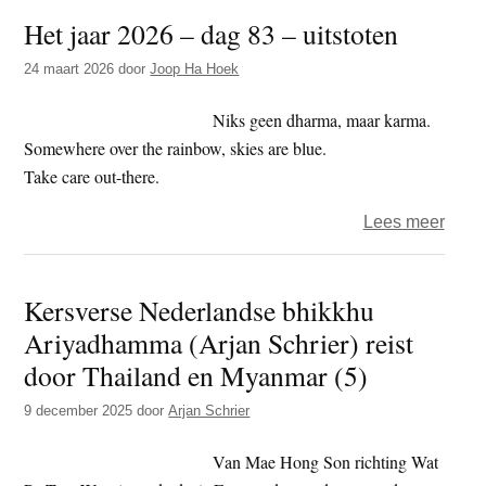
grofs
Het jaar 2026 – dag 83 – uitstoten
misd
van
24 maart 2026
door
Joop Ha Hoek
Nede
over
Niks geen dharma, maar karma.
Somewhere over the rainbow, skies are blue.
Take care out-there.
over
Lees meer
Het
jaar
Kersverse Nederlandse bhikkhu
2026
Ariyadhamma (Arjan Schrier) reist
–
dag
door Thailand en Myanmar (5)
83
9 december 2025
door
Arjan Schrier
–
uitst
Van Mae Hong Son richting Wat