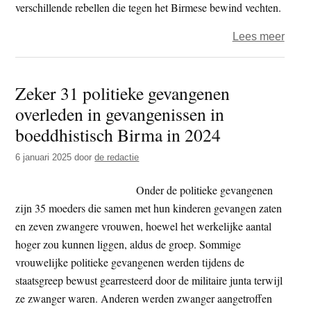
verschillende rebellen die tegen het Birmese bewind vechten.
over
Lees meer
Birm
junta
Zeker 31 politieke gevangenen
bomb
overleden in gevangenissen in
Rohi
mosl
boeddhistisch Birma in 2024
met
6 januari 2025
door
de redactie
41
dodel
Onder de politieke gevangenen
slach
zijn 35 moeders die samen met hun kinderen gevangen zaten
en zeven zwangere vrouwen, hoewel het werkelijke aantal
hoger zou kunnen liggen, aldus de groep. Sommige
vrouwelijke politieke gevangenen werden tijdens de
staatsgreep bewust gearresteerd door de militaire junta terwijl
ze zwanger waren. Anderen werden zwanger aangetroffen