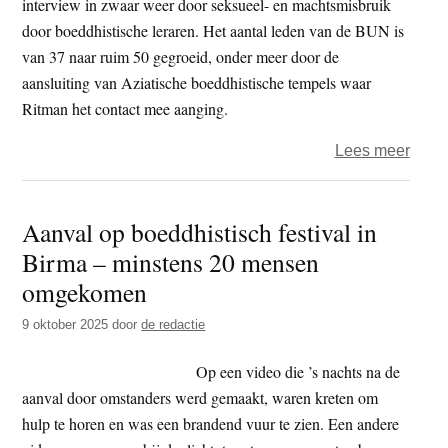
interview in zwaar weer door seksueel- en machtsmisbruik
door boeddhistische leraren. Het aantal leden van de BUN is
van 37 naar ruim 50 gegroeid, onder meer door de
aansluiting van Aziatische boeddhistische tempels waar
Ritman het contact mee aanging.
over
Lees meer
BUN
voorzi
Aanval op boeddhistisch festival in
Mich
Birma – minstens 20 mensen
Ritma
‘de
omgekomen
waar
9 oktober 2025
door
de redactie
van
de
Op een video die ’s nachts na de
dhar
aanval door omstanders werd gemaakt, waren kreten om
kan
hulp te horen en was een brandend vuur te zien. Een andere
niet