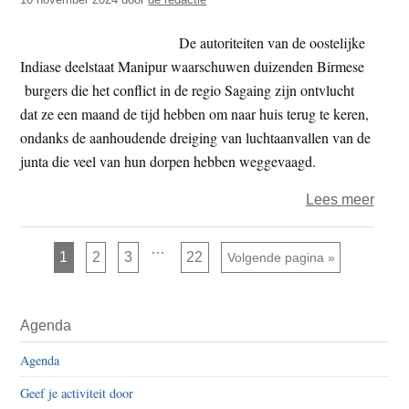
–
water
De autoriteiten van de oostelijke
Indiase deelstaat Manipur waarschuwen duizenden Birmese
burgers die het conflict in de regio Sagaing zijn ontvlucht
dat ze een maand de tijd hebben om naar huis terug te keren,
ondanks de aanhoudende dreiging van luchtaanvallen van de
junta die veel van hun dorpen hebben weggevaagd.
over
Lees meer
India
autor
Interim
…
Pagina
Pagina
Pagina
Pagina
1
2
3
22
Ga naar
Volgende pagina »
pagina's
geve
zijn
weggelaten
Birm
Primaire
vluch
Agenda
Sidebar
maan
Agenda
de
tijd
Geef je activiteit door