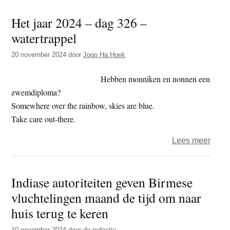
Inter
Het jaar 2024 – dag 326 –
Straf
watertrappel
vraag
aanh
20 november 2024
door
Joop Ha Hoek
voor
junta
Hebben monniken en nonnen een
Birm
zwemdiploma?
Somewhere over the rainbow, skies are blue.
Take care out-there.
over
Lees meer
Het
jaar
Indiase autoriteiten geven Birmese
2024
vluchtelingen maand de tijd om naar
–
dag
huis terug te keren
326
10 november 2024
door
de redactie