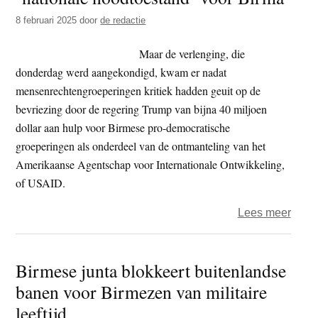
na
8 februari 2025
door
de redactie
moor
op
Maar de verlenging, die
katho
donderdag werd aangekondigd, kwam er nadat
pries
mensenrechtengroeperingen kritiek hadden geuit op de
bevriezing door de regering Trump van bijna 40 miljoen
dollar aan hulp voor Birmese pro-democratische
groeperingen als onderdeel van de ontmanteling van het
Amerikaanse Agentschap voor Internationale Ontwikkeling,
of USAID.
over
Lees meer
VS
presi
Birmese junta blokkeert buitenlandse
Trum
banen voor Birmezen van militaire
verle
‘nati
leeftijd