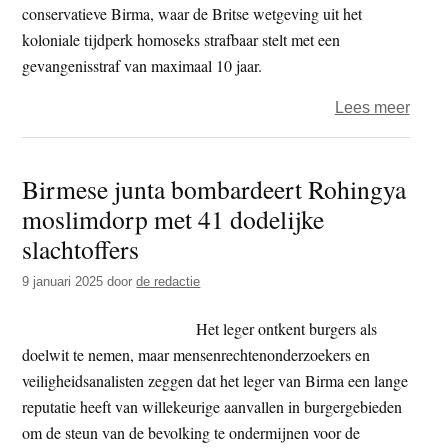
milita
conservatieve Birma, waar de Britse wetgeving uit het
leefti
koloniale tijdperk homoseks strafbaar stelt met een
gevangenisstraf van maximaal 10 jaar.
over
Lees meer
Birm
junta
Birmese junta bombardeert Rohingya
verbi
moslimdorp met 41 dodelijke
zeve
boek
slachtoffers
met
9 januari 2025
door
de redactie
LGB
them
Het leger ontkent burgers als
doelwit te nemen, maar mensenrechtenonderzoekers en
veiligheidsanalisten zeggen dat het leger van Birma een lange
reputatie heeft van willekeurige aanvallen in burgergebieden
om de steun van de bevolking te ondermijnen voor de