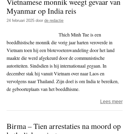
Vietnamese monnik weegt gevaar van
ontm
Myanmar op India reis
Poeti
en
24 februari 2025
door
de redactie
voors
Russ
Thich Minh Tue is een
over
boeddhistische monnik die vorig jaar harten veroverde in
in
Vietnam toen hij een blotevoetenwandeling door het land
Oekr
maakte die werd afgekeurd door de communistische
autoriteiten. Sindsdien is hij internationaal gegaan. In
december stak hij vanuit Vietnam over naar Laos en
vervolgens naar Thailand. Zijn doel is om India te bereiken,
de geboorteplaats van het boeddhisme.
over
Lees meer
Viet
monn
Birma – Tien arrestaties na moord op
weeg
geva