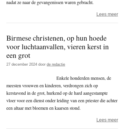
nadat ze naar de gevangenissen waren gebracht.
over
Lees meer
Zeke
31
Birmese christenen, op hun hoede
polit
voor luchtaanvallen, vieren kerst in
geva
over
een grot
in
27 december 2024
door
de redactie
geva
in
Enkele honderden mensen, de
boedd
meesten vrouwen en kinderen, verdrongen zich op
Birm
kerstavond in de grot, hurkend op de hard aangestampte
in
vloer voor een dienst onder leiding van een priester die achter
2024
een altaar met bloemen en kaarsen stond.
over
Lees meer
Birm