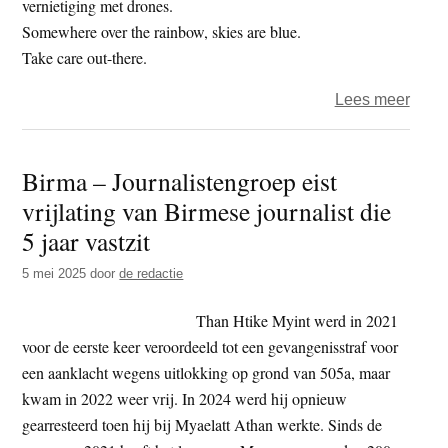
vernietiging met drones.
Somewhere over the rainbow, skies are blue.
Take care out-there.
over
Lees meer
Het
jaar
Birma – Journalistengroep eist
2025
vrijlating van Birmese journalist die
–
dag
5 jaar vastzit
209
5 mei 2025
door
de redactie
–
dron
Than Htike Myint werd in 2021
voor de eerste keer veroordeeld tot een gevangenisstraf voor
een aanklacht wegens uitlokking op grond van 505a, maar
kwam in 2022 weer vrij. In 2024 werd hij opnieuw
gearresteerd toen hij bij Myaelatt Athan werkte. Sinds de