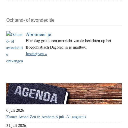
om
naar
huis
Ochtend- of avondeditie
terug
te
Abonneer je
kere
Elke dag gratis een overzicht van de berichten op het
Boeddhistisch Dagblad in je mailbox.
Inschrijven »
6 juli 2026
Zomer Avond Zen in Arnhem 6 juli -31 augustus
31 juli 2026