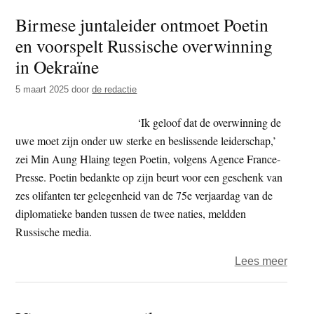
Boedd
Birmese juntaleider ontmoet Poetin
Confe
en voorspelt Russische overwinning
verst
boedd
in Oekraïne
band
5 maart 2025
door
de redactie
tusse
Myan
‘Ik geloof dat de overwinning de
en
uwe moet zijn onder uw sterke en beslissende leiderschap,’
India
zei Min Aung Hlaing tegen Poetin, volgens Agence France-
Presse. Poetin bedankte op zijn beurt voor een geschenk van
zes olifanten ter gelegenheid van de 75e verjaardag van de
diplomatieke banden tussen de twee naties, meldden
Russische media.
over
Lees meer
Birm
junta