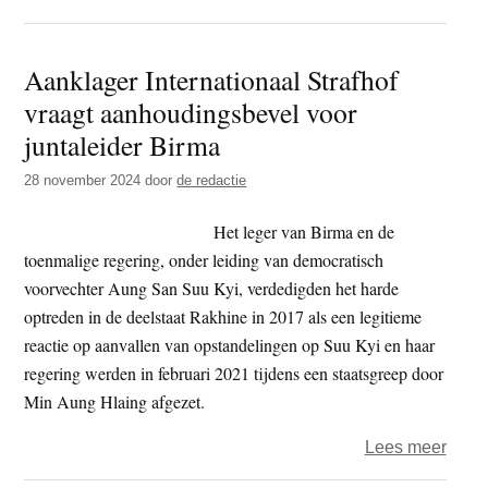
Amer
boedd
Aanklager Internationaal Strafhof
monn
vraagt aanhoudingsbevel voor
aang
wege
juntaleider Birma
terro
28 november 2024
door
de redactie
in
Birm
Het leger van Birma en de
toenmalige regering, onder leiding van democratisch
voorvechter Aung San Suu Kyi, verdedigden het harde
optreden in de deelstaat Rakhine in 2017 als een legitieme
reactie op aanvallen van opstandelingen op Suu Kyi en haar
regering werden in februari 2021 tijdens een staatsgreep door
Min Aung Hlaing afgezet.
over
Lees meer
Aank