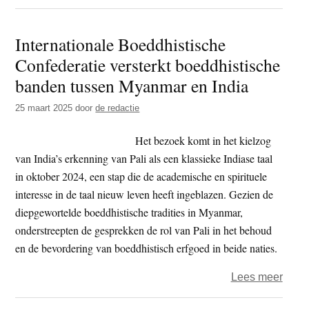
Birm
junta
Internationale Boeddhistische
-
Confederatie versterkt boeddhistische
inter
hulpv
banden tussen Myanmar en India
moet
25 maart 2025
door
de redactie
‘goe
word
Het bezoek komt in het kielzog
van India’s erkenning van Pali als een klassieke Indiase taal
in oktober 2024, een stap die de academische en spirituele
interesse in de taal nieuw leven heeft ingeblazen. Gezien de
diepgewortelde boeddhistische tradities in Myanmar,
onderstreepten de gesprekken de rol van Pali in het behoud
en de bevordering van boeddhistisch erfgoed in beide naties.
over
Lees meer
Inter