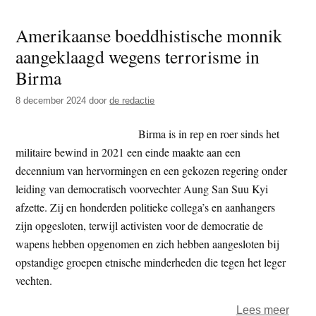
chris
Amerikaanse boeddhistische monnik
op
aangeklaagd wegens terrorisme in
hun
hoed
Birma
voor
8 december 2024
door
de redactie
lucht
viere
Birma is in rep en roer sinds het
kerst
militaire bewind in 2021 een einde maakte aan een
in
decennium van hervormingen en een gekozen regering onder
een
leiding van democratisch voorvechter Aung San Suu Kyi
grot
afzette. Zij en honderden politieke collega’s en aanhangers
zijn opgesloten, terwijl activisten voor de democratie de
wapens hebben opgenomen en zich hebben aangesloten bij
opstandige groepen etnische minderheden die tegen het leger
vechten.
over
Lees meer