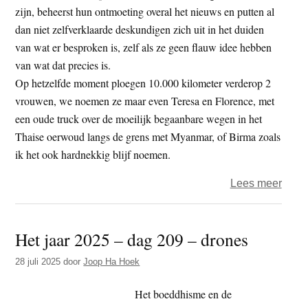
zijn, beheerst hun ontmoeting overal het nieuws en putten al
dan niet zelfverklaarde deskundigen zich uit in het duiden
van wat er besproken is, zelf als ze geen flauw idee hebben
van wat dat precies is.
Op hetzelfde moment ploegen 10.000 kilometer verderop 2
vrouwen, we noemen ze maar even Teresa en Florence, met
een oude truck over de moeilijk begaanbare wegen in het
Thaise oerwoud langs de grens met Myanmar, of Birma zoals
ik het ook hardnekkig blijf noemen.
over
Lees meer
Leve
in
Het jaar 2025 – dag 209 – drones
Thail
–
28 juli 2025
door
Joop Ha Hoek
Nobel
Het boeddhisme en de