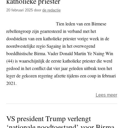
katholieke priester
van
20 februari 2025
door
de redactie
Myan
op
Tien leden van een Birmese
India
rebellengroep zijn gearresteerd in verband met het
reis
doodsteken van een katholieke priester vorige week in de
noordwestelijke regio Sagaing in het overwegend
boeddhistische Birma. Vader Donald Martin Ye Naing Win
(44) is waarschijnlijk de eerste katholieke priester die werd
gedood in het conflict dat vier jaar geleden uitbrak toen het
leger de gekozen regering afzette tijdens een coup in februari
2021.
over
Lees meer
Birm
–
VS president Trump verlengt
Tien
‘nationale noodtoestand’ voor Birma
arres