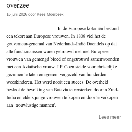
overzee
t
e
e
s
16 juni 2026
door
Kees Moerbeek
i
In de Europese koloniën bestond
t
een tekort aan Europese vrouwen. In 1808 viel het de
e
gouverneur-generaal van Nederlands-Indië Daendels op dat
alle functionarissen waren getrouwd met niet-Europese
vrouwen van gemengd bloed of ongetrouwd samenwoonden
met een Aziatische vrouw. J.P. Coen stelde voor christelijke
gezinnen te laten emigreren, vergezeld van honderden
weeskinderen. Het werd nooit een succes. De overheid
besloot de bevolking van Batavia te versterken door in Zuid-
India en elders jonge vrouwen te kopen en door te verkopen
aan ‘trouwlustige mannen’.
over
Lees meer
De