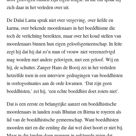
t
e
zich daar in het verleden over uit.
e
s
De Dalai Lama sprak niet over vergeving, over liefde en
i
karma, over bekende moordenaars in het boeddhisme die
t
toch de verlichting bereikten, maar over het koud stellen van
e
moordenaars binnen hun eigen geloofsgemeenschap. In feite
zegt hij dat hij dat zo’n man of vrouw niet vereenzelvigd
mag worden met andere gelovigen, met een geloof. Wij en
hij, de schutter. Zanger Hans de Booij zei in het verleden
hetzelfde toen in een interview gedragingen van boeddhisten
in oorlogssituaties aan de orde kwamen. ‘Dat zijn geen
boeddhisten,’ zei hij, ‘een echte boeddhist doet zoiets niet’.
Dat is een eerste en belangrijke aanzet om boeddhistische
moordenaars in landen zoals Bhutan en Birma te royeren als
lid van de boeddhistische gemeenschap. Want boeddhisten
moorden niet en die eenling die dat wel doet hoort er niet bij.
Maar in die landen doen mannen in gekleurde pijen dat