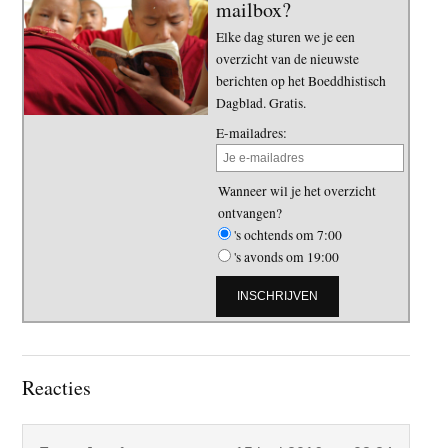
mailbox?
Elke dag sturen we je een
overzicht van de nieuwste
berichten op het Boeddhistisch
Dagblad. Gratis.
E-mailadres:
Wanneer wil je het overzicht
ontvangen?
's ochtends om 7:00
's avonds om 19:00
Lees
Reacties
Interacties