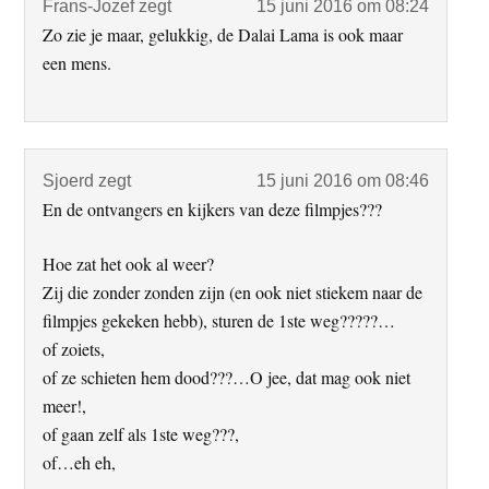
Frans-Jozef
zegt
15 juni 2016 om 08:24
Zo zie je maar, gelukkig, de Dalai Lama is ook maar
een mens.
Sjoerd
zegt
15 juni 2016 om 08:46
En de ontvangers en kijkers van deze filmpjes???
Hoe zat het ook al weer?
Zij die zonder zonden zijn (en ook niet stiekem naar de
filmpjes gekeken hebb), sturen de 1ste weg?????…
of zoiets,
of ze schieten hem dood???…O jee, dat mag ook niet
meer!,
of gaan zelf als 1ste weg???,
of…eh eh,