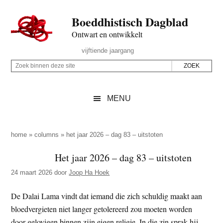
Door
Skip
Spring
Spring
Boeddhistisch Dagblad
naar
to
naar
naar
de
secondary
de
de
Ontwart en ontwikkelt
hoofd
menu
eerste
voettekst
Header
vijftiende jaargang
inhoud
sidebar
Rechts
Z
Z
o
o
e
e
MENU
k
k
b
o
i
p
home
»
columns
»
het jaar 2026 – dag 83 – uitstoten
n
d
Het jaar 2026 – dag 83 – uitstoten
n
e
e
24 maart 2026
door
Joop Ha Hoek
z
n
e
d
De Dalai Lama vindt dat iemand die zich schuldig maakt aan
s
e
bloedvergieten niet langer getolereerd zou moeten worden
i
z
door gelovigen binnen zijn eigen religie. In die zin sprak hij