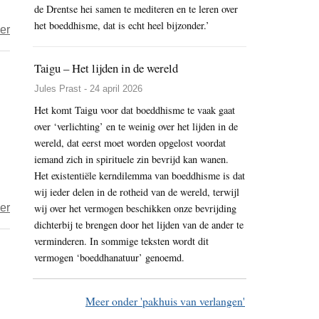
de Drentse hei samen te mediteren en te leren over
petroverdriet
het boeddhisme, dat is echt heel bijzonder.’
over
er
Luisteren
naar
Taigu – Het lijden in de wereld
iemands
Jules Prast - 24 april 2026
verdriet
Het komt Taigu voor dat boeddhisme te vaak gaat
leer
over ‘verlichting’ en te weinig over het lijden in de
je
wereld, dat eerst moet worden opgelost voordat
in
iemand zich in spirituele zin bevrijd kan wanen.
Het existentiële kerndilemma van boeddhisme is dat
de
wij ieder delen in de rotheid van de wereld, terwijl
eerste
over
er
wij over het vermogen beschikken onze bevrijding
plaats
dichterbij te brengen door het lijden van de ander te
Het
op
verminderen. In sommige teksten wordt dit
jaar
je
vermogen ‘boeddhanatuur’ genoemd.
2018
kussen
–
(2)
de
Meer onder 'pakhuis van verlangen'
tweehonderdeneenendertigste