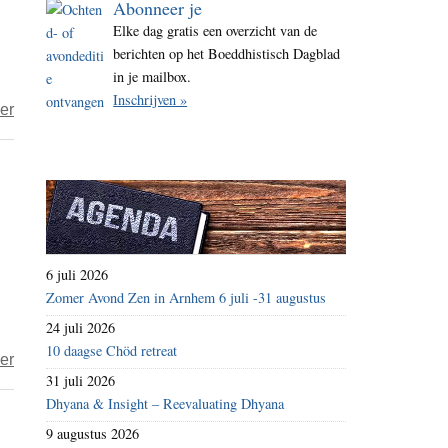
Abonneer je
i
Elke dag gratis een overzicht van de
t
berichten op het Boeddhistisch Dagblad
e
in je mailbox.
Inschrijven »
over
er
Het
jaar
2021
–
dag
200
6 juli 2026
–
Zomer Avond Zen in Arnhem 6 juli -31 augustus
keesisdood
24 juli 2026
10 daagse Chöd retreat
over
er
31 juli 2026
Het
Dhyana & Insight – Reevaluating Dhyana
jaar
9 augustus 2026
2021