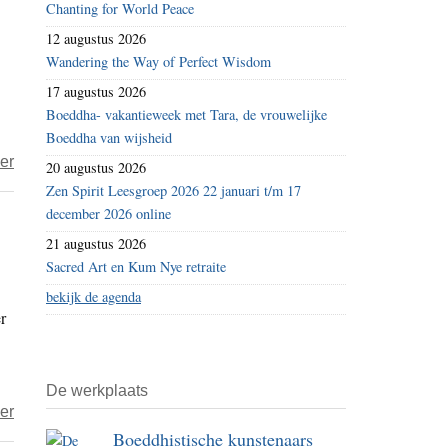
Chanting for World Peace
–
12 augustus 2026
dag
Wandering the Way of Perfect Wisdom
165
17 augustus 2026
–
Boeddha- vakantieweek met Tara, de vrouwelijke
verdriet
Boeddha van wijsheid
over
er
20 augustus 2026
Het
Zen Spirit Leesgroep 2026 22 januari t/m 17
jaar
december 2026 online
2020
21 augustus 2026
–
Sacred Art en Kum Nye retraite
dag
bekijk de agenda
r
355-
doos
De werkplaats
over
er
Boeddhistische kunstenaars
Dora