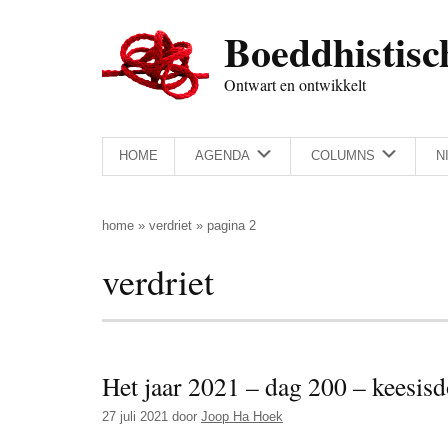
Door
Skip
Spring
Spring
Boeddhistisc
naar
to
naar
naar
de
secondary
de
de
Ontwart en ontwikkelt
hoofd
menu
eerste
voettekst
inhoud
sidebar
HOME
AGENDA
COLUMNS
N
home
»
verdriet
»
pagina 2
verdriet
Het jaar 2021 – dag 200 – keesis
27 juli 2021
door
Joop Ha Hoek