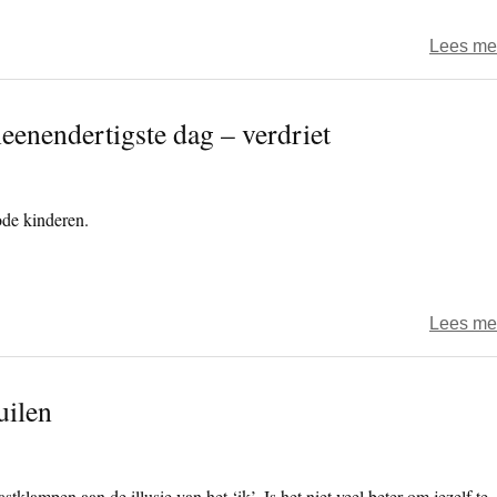
Lees me
eenendertigste dag – verdriet
de kinderen.
Lees me
uilen
astklampen aan de illusie van het ‘ik’. Is het niet veel beter om jezelf te