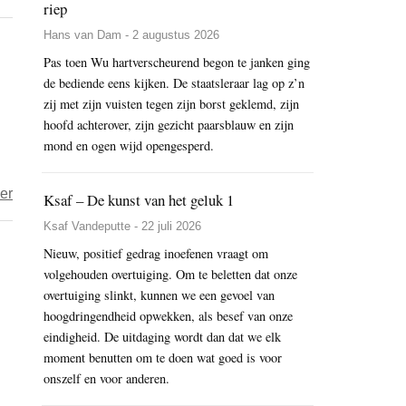
riep
Mildheid
Hans van Dam - 2 augustus 2026
en
meedogenloosheid
Pas toen Wu hartverscheurend begon te janken ging
de bediende eens kijken. De staatsleraar lag op z’n
zij met zijn vuisten tegen zijn borst geklemd, zijn
hoofd achterover, zijn gezicht paarsblauw en zijn
mond en ogen wijd opengesperd.
over
er
Ksaf – De kunst van het geluk 1
Boeken
Ksaf Vandeputte - 22 juli 2026
–
Nieuw, positief gedrag inoefenen vraagt om
troost
volgehouden overtuiging. Om te beletten dat onze
die
overtuiging slinkt, kunnen we een gevoel van
ertoe
hoogdringendheid opwekken, als besef van onze
doet
eindigheid. De uitdaging wordt dan dat we elk
moment benutten om te doen wat goed is voor
onszelf en voor anderen.