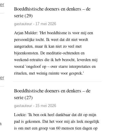
over
er
Boeddhistische doeners en denkers – de
Het
serie (29)
jaar
gastauteur - 17 mei 2026
2019
Arjan Mulder: 'Het boeddhisme is voor mij een
–
persoonlijke tocht. Ik weet dat dit niet wordt
dag
aangeraden, maar ik kan niet zo veel met
330
bijeenkomsten. De meditatie-ochtenden en
–
weekend-retraites die ik heb bezocht, leverden mij
zwitserdood
vooral 'ongeloof op – over starre interpretaties en
rituelen, met weinig ruimte voor gesprek.'
over
er
Het
Boeddhistische doeners en denkers – de
jaar
serie (27)
2019
gastauteur - 15 mei 2026
–
Loekie: 'Ik ben ook heel dankbaar dat dit op mijn
dag
pad is gekomen. Dat het voor mij als leek mogelijk
n
267
is om met een groep van 60 mensen tien dagen op
–