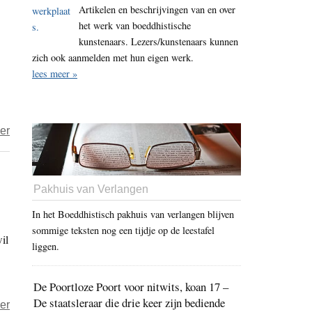
Artikelen en beschrijvingen van en over
uit
het werk van boeddhistische
het
kunstenaars. Lezers/kunstenaars kunnen
oog,
zich ook aanmelden met hun eigen werk.
Dora
lees meer »
in
het
hart
over
er
Luc
Barbé
–
Pakhuis van Verlangen
haiku’s
In het Boeddhistisch pakhuis van verlangen blijven
over
sommige teksten nog een tijdje op de leestafel
il
vergankelijkheid,
liggen.
dood
en
De Poortloze Poort voor nitwits, koan 17 –
afscheid
De staatsleraar die drie keer zijn bediende
over
er