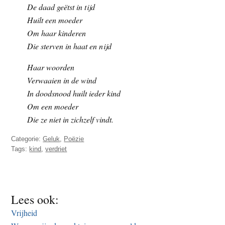
De daad geëtst in tijd
t
e
Huilt een moeder
e
s
Om haar kinderen
i
Die sterven in haat en nijd
t
e
Haar woorden
Verwaaien in de wind
In doodsnood huilt ieder kind
Om een moeder
Die ze niet in zichzelf vindt.
Categorie:
Geluk
,
Poëzie
Tags:
kind
,
verdriet
Lees ook:
Vrijheid