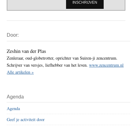
Primaire
Door:
Sidebar
Zeshin van der Plas
Zenleraar, oud-globetrotter, oprichter van Suiren-ji zencentrum.
Schrijver van versjes, liefhebber van het leven.
www.zencentrum.nl
Alle artikelen »
Agenda
Agenda
Geef je activiteit door