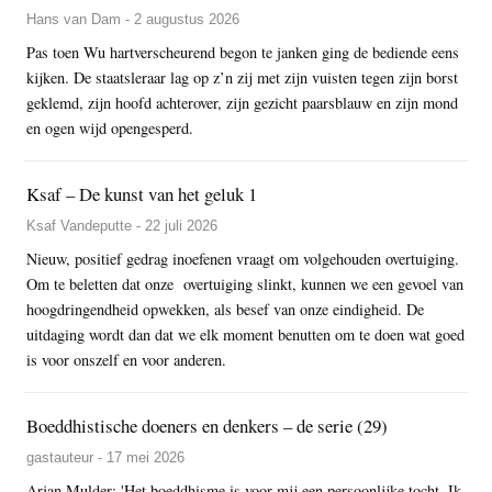
Hans van Dam - 2 augustus 2026
Pas toen Wu hartverscheurend begon te janken ging de bediende eens
kijken. De staatsleraar lag op z’n zij met zijn vuisten tegen zijn borst
geklemd, zijn hoofd achterover, zijn gezicht paarsblauw en zijn mond
en ogen wijd opengesperd.
Ksaf – De kunst van het geluk 1
Ksaf Vandeputte - 22 juli 2026
Nieuw, positief gedrag inoefenen vraagt om volgehouden overtuiging.
Om te beletten dat onze overtuiging slinkt, kunnen we een gevoel van
hoogdringendheid opwekken, als besef van onze eindigheid. De
uitdaging wordt dan dat we elk moment benutten om te doen wat goed
is voor onszelf en voor anderen.
Boeddhistische doeners en denkers – de serie (29)
gastauteur - 17 mei 2026
Arjan Mulder: 'Het boeddhisme is voor mij een persoonlijke tocht. Ik