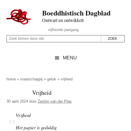
Door
Skip
Spring
Spring
Boeddhistisch Dagblad
naar
to
naar
naar
de
secondary
de
de
Ontwart en ontwikkelt
hoofd
menu
eerste
voettekst
Header
vijftiende jaargang
inhoud
sidebar
Rechts
Z
Z
o
o
e
e
MENU
k
k
b
o
i
p
home
»
maatschappij
»
geluk
»
vrijheid
n
d
Vrijheid
n
e
e
30 april 2024
door
Zeshin van der Plas
z
n
e
d
Vrijheid
s
e
Het papier is geduldig
i
z