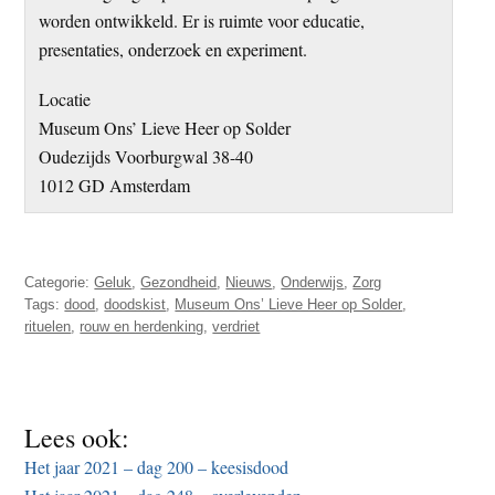
worden ontwikkeld. Er is ruimte voor educatie,
presentaties, onderzoek en experiment.
Locatie
Museum Ons’ Lieve Heer op Solder
Oudezijds Voorburgwal 38-40
1012 GD Amsterdam
Categorie:
Geluk
,
Gezondheid
,
Nieuws
,
Onderwijs
,
Zorg
Tags:
dood
,
doodskist
,
Museum Ons’ Lieve Heer op Solder
,
rituelen
,
rouw en herdenking
,
verdriet
Lees ook:
Het jaar 2021 – dag 200 – keesisdood