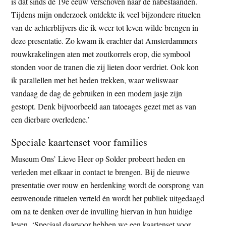
is dat sinds de 19e eeuw verschoven naar de nabestaanden.
Tijdens mijn onderzoek ontdekte ik veel bijzondere rituelen
van de achterblijvers die ik weer tot leven wilde brengen in
deze presentatie. Zo kwam ik erachter dat Amsterdammers
rouwkrakelingen aten met zoutkorrels erop, die symbool
stonden voor de tranen die zij lieten door verdriet. Ook kon
ik parallellen met het heden trekken, waar weliswaar
vandaag de dag de gebruiken in een modern jasje zijn
gestopt. Denk bijvoorbeeld aan tatoeages gezet met as van
een dierbare overledene.’
Speciale kaartenset voor families
Museum Ons’ Lieve Heer op Solder probeert heden en
verleden met elkaar in contact te brengen. Bij de nieuwe
presentatie over rouw en herdenking wordt de oorsprong van
eeuwenoude rituelen verteld én wordt het publiek uitgedaagd
om na te denken over de invulling hiervan in hun huidige
leven. ‘Speciaal daarvoor hebben we een kaartenset voor