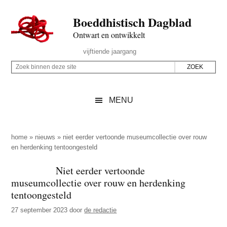
Door
Skip
Spring
Spring
Boeddhistisch Dagblad
naar
to
naar
naar
de
secondary
de
de
Ontwart en ontwikkelt
hoofd
menu
eerste
voettekst
Header
vijftiende jaargang
inhoud
sidebar
Rechts
Z
Z
o
o
e
e
MENU
k
k
b
o
i
p
home
»
nieuws
»
niet eerder vertoonde museumcollectie over rouw
n
en herdenking tentoongesteld
d
n
e
Niet eerder vertoonde
e
z
museumcollectie over rouw en herdenking
n
e
tentoongesteld
d
s
27 september 2023
door
de redactie
e
i
z