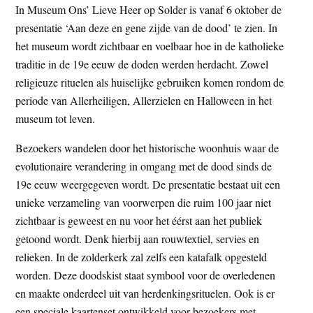
In Museum Ons’ Lieve Heer op Solder is vanaf 6 oktober de
t
e
presentatie ‘Aan deze en gene zijde van de dood’ te zien. In
e
s
het museum wordt zichtbaar en voelbaar hoe in de katholieke
i
traditie in de 19e eeuw de doden werden herdacht. Zowel
t
religieuze rituelen als huiselijke gebruiken komen rondom de
e
periode van Allerheiligen, Allerzielen en Halloween in het
museum tot leven.
Bezoekers wandelen door het historische woonhuis waar de
evolutionaire verandering in omgang met de dood sinds de
19e eeuw weergegeven wordt. De presentatie bestaat uit een
unieke verzameling van voorwerpen die ruim 100 jaar niet
zichtbaar is geweest en nu voor het éérst aan het publiek
getoond wordt. Denk hierbij aan rouwtextiel, servies en
relieken. In de zolderkerk zal zelfs een katafalk opgesteld
worden. Deze doodskist staat symbool voor de overledenen
en maakte onderdeel uit van herdenkingsrituelen. Ook is er
een speciale kaartenset ontwikkeld voor bezoekers met