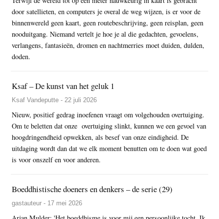
Terwijl de wereld tot op een meter nauwkeurig in kaart is gebracht
door satellieten, en computers je overal de weg wijzen, is er voor de
binnenwereld geen kaart, geen routebeschrijving, geen reisplan, geen
nooduitgang. Niemand vertelt je hoe je al die gedachten, gevoelens,
verlangens, fantasieën, dromen en nachtmerries moet duiden, dulden,
doden.
Ksaf – De kunst van het geluk 1
Ksaf Vandeputte - 22 juli 2026
Nieuw, positief gedrag inoefenen vraagt om volgehouden overtuiging.
Om te beletten dat onze overtuiging slinkt, kunnen we een gevoel van
hoogdringendheid opwekken, als besef van onze eindigheid. De
uitdaging wordt dan dat we elk moment benutten om te doen wat goed
is voor onszelf en voor anderen.
Boeddhistische doeners en denkers – de serie (29)
gastauteur - 17 mei 2026
Arjan Mulder: 'Het boeddhisme is voor mij een persoonlijke tocht. Ik