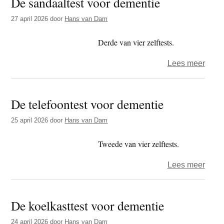
De sandaaltest voor dementie
voor
bed
deme
27 april 2026
door
Hans van Dam
Derde van vier zelftests.
over
Lees meer
De
sanda
De telefoontest voor dementie
voor
deme
25 april 2026
door
Hans van Dam
Tweede van vier zelftests.
over
Lees meer
De
telef
De koelkasttest voor dementie
voor
deme
24 april 2026
door
Hans van Dam