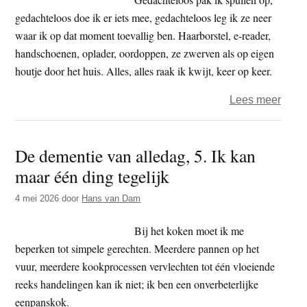
de
gedachteloos doe ik er iets mee, gedachteloos leg ik ze neer
weg
waar ik op dat moment toevallig ben. Haarborstel, e-reader,
kwijt
handschoenen, oplader, oordoppen, ze zwerven als op eigen
houtje door het huis. Alles, alles raak ik kwijt, keer op keer.
over
Lees meer
De
deme
De dementie van alledag, 5. Ik kan
van
maar één ding tegelijk
alled
6.
4 mei 2026
door
Hans van Dam
Ik
raak
Bij het koken moet ik me
ding
beperken tot simpele gerechten. Meerdere pannen op het
kwijt
vuur, meerdere kookprocessen vervlechten tot één vloeiende
reeks handelingen kan ik niet; ik ben een onverbeterlijke
eenpanskok.