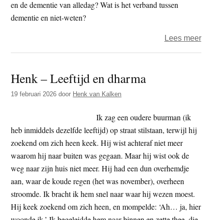
en de dementie van alledag? Wat is het verband tussen
dementie en niet-weten?
over
Lees meer
Wie
is
Henk – Leeftijd en dharma
daar
Deme
19 februari 2026
door
Henk van Kalken
voor
nitwit
Ik zag een oudere buurman (ik
heb inmiddels dezelfde leeftijd) op straat stilstaan, terwijl hij
zoekend om zich heen keek. Hij wist achteraf niet meer
waarom hij naar buiten was gegaan. Maar hij wist ook de
weg naar zijn huis niet meer. Hij had een dun overhemdje
aan, waar de koude regen (het was november), overheen
stroomde. Ik bracht ik hem snel naar waar hij wezen moest.
Hij keek zoekend om zich heen, en mompelde: ‘Ah… ja, hier
woonde ik.’ Ik begeleidde hem naar binnen en zette thee, die