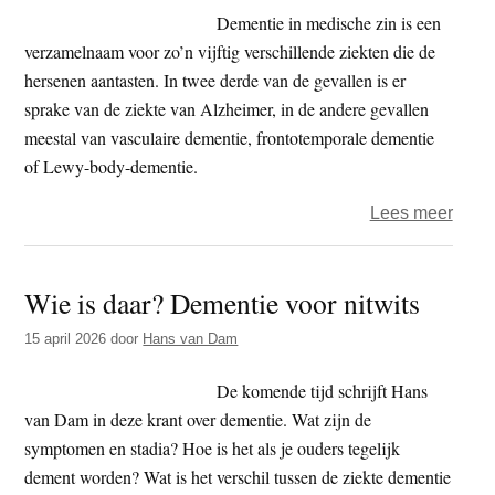
Dole
Dementie in medische zin is een
ziele
verzamelnaam voor zo’n vijftig verschillende ziekten die de
hersenen aantasten. In twee derde van de gevallen is er
sprake van de ziekte van Alzheimer, in de andere gevallen
meestal van vasculaire dementie, frontotemporale dementie
of Lewy-body-dementie.
over
Lees meer
Wat
is
Wie is daar? Dementie voor nitwits
deme
Symp
15 april 2026
door
Hans van Dam
en
stadi
De komende tijd schrijft Hans
myth
van Dam in deze krant over dementie. Wat zijn de
en
symptomen en stadia? Hoe is het als je ouders tegelijk
feiten
dement worden? Wat is het verschil tussen de ziekte dementie