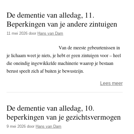
deme
De dementie van alledag, 11.
van
Beperkingen van je andere zintuigen
alled
12
11 mei 2026
door
Hans van Dam
en
slot.
Van de meeste gebeurtenissen in
Gehe
je lichaam weet je niets, je hebt er geen zintuigen voor – heel
en
die oneindig ingewikkelde machinerie waarop je bestaan
anos
berust speelt zich af buiten je bewustzijn.
over
Lees meer
De
deme
De dementie van alledag, 10.
van
beperkingen van je gezichtsvermogen
alled
11.
9 mei 2026
door
Hans van Dam
Bepe