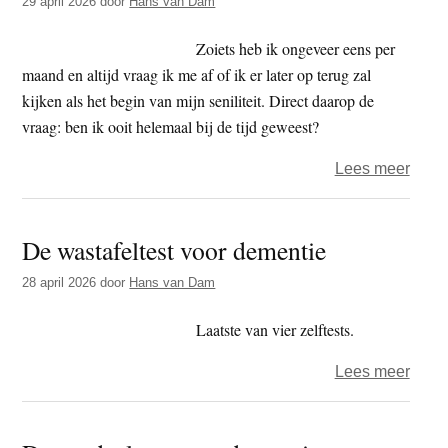
29 april 2026
door
Hans van Dam
We
zijn
Zoiets heb ik ongeveer eens per
allem
maand en altijd vraag ik me af of ik er later op terug zal
al
kijken als het begin van mijn seniliteit. Direct daarop de
deme
vraag: ben ik ooit helemaal bij de tijd geweest?
over
Lees meer
De
deme
De wastafeltest voor dementie
van
alled
28 april 2026
door
Hans van Dam
1.
Ik
Laatste van vier zelftests.
plas
over
Lees meer
nog
De
steed
wasta
in