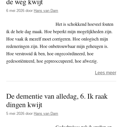
de weg kwijt
8.
6 mei 2026
door
Hans van Dam
Hom
super
Het is schokkend hoeveel fouten
supe
ik de hele dag maak. Hoe beperkt mijn mogelijkheden zijn.
Hoe vaak ik mezelf moet corrigeren. Hoe onlogisch mijn
redeneringen zijn. Hoe onbetrouwbaar mijn geheugen is.
Hoe verstrooid ik ben, hoe ongecoördineerd, hoe
gedesoriënteerd, hoe gepreoccupeerd, hoe afwezig.
over
Lees meer
De
deme
De dementie van alledag, 6. Ik raak
van
dingen kwijt
alled
7.
5 mei 2026
door
Hans van Dam
Ik
raak
Gedachteloos pak ik spullen op,