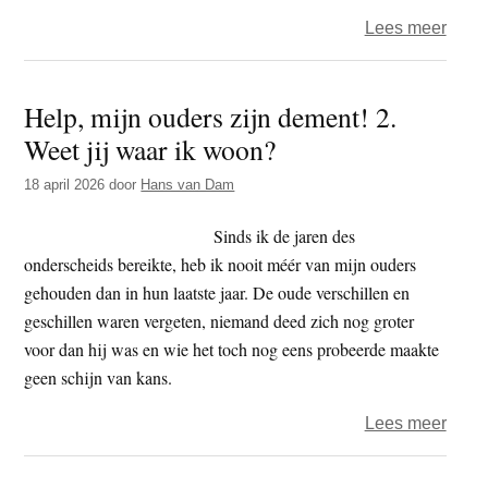
over
Lees meer
Help,
mijn
Help, mijn ouders zijn dement! 2.
oude
Weet jij waar ik woon?
zijn
deme
18 april 2026
door
Hans van Dam
3.
De
Sinds ik de jaren des
betov
onderscheids bereikte, heb ik nooit méér van mijn ouders
van
gehouden dan in hun laatste jaar. De oude verschillen en
de
geschillen waren vergeten, niemand deed zich nog groter
eens
voor dan hij was en wie het toch nog eens probeerde maakte
geen schijn van kans.
over
Lees meer
Help,
mijn