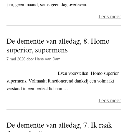
jaar, geen maand, soms geen dag overleven.
over
Lees meer
De
deme
De dementie van alledag, 8. Homo
van
superior, supermens
alled
9.
7 mei 2026
door
Hans van Dam
Hom
inferi
Even voorstellen: Homo superior,
supermens. Volmaakt functionerend dankzij een volmaakt
verstand in een perfect lichaam…
over
Lees meer
De
deme
De dementie van alledag, 7. Ik raak
van
alled