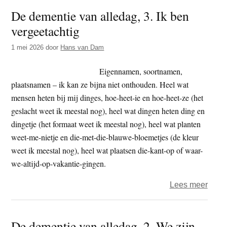
deme
De dementie van alledag, 3. Ik ben
van
vergeetachtig
alled
4.
1 mei 2026
door
Hans van Dam
Ik
ben
Eigennamen, soortnamen,
onha
plaatsnamen – ik kan ze bijna niet onthouden. Heel wat
mensen heten bij mij dinges, hoe-heet-ie en hoe-heet-ze (het
geslacht weet ik meestal nog), heel wat dingen heten ding en
dingetje (het formaat weet ik meestal nog), heel wat planten
weet-me-nietje en die-met-die-blauwe-bloemetjes (de kleur
weet ik meestal nog), heel wat plaatsen die-kant-op of waar-
we-altijd-op-vakantie-gingen.
over
Lees meer
De
deme
De dementie van alledag, 2. We zijn
van