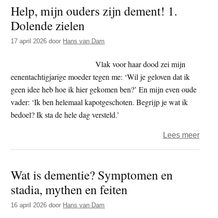
Help, mijn ouders zijn dement! 1.
oude
Dolende zielen
zijn
deme
17 april 2026
door
Hans van Dam
2.
Weet
Vlak voor haar dood zei mijn
jij
eenentachtigjarige moeder tegen me: ‘Wil je geloven dat ik
waar
geen idee heb hoe ik hier gekomen ben?’ En mijn even oude
ik
vader: ‘Ik ben helemaal kapotgeschoten. Begrijp je wat ik
woon
bedoel? Ik sta de hele dag versteld.’
over
Lees meer
Help,
mijn
Wat is dementie? Symptomen en
oude
stadia, mythen en feiten
zijn
deme
16 april 2026
door
Hans van Dam
1.