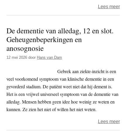
over
Lees meer
Van
gat
De dementie van alledag, 12 en slot.
tot
Geheugenbeperkingen en
gat,
drie
anosognosie
vorm
12 mei 2026
door
Hans van Dam
van
verst
Gebrek aan ziekte-inzicht is een
op
veel voorkomend symptoom van klinische dementie in een
je
gevorderd stadium. De patiënt weet niet dat hij dement is.
leve
Het is een vrijwel universeel symptoom van de dementie van
alledag. Mensen hebben geen idee hoe weinig ze weten en
kunnen. Ze zien het niet of willen het niet weten.
over
Lees meer
De