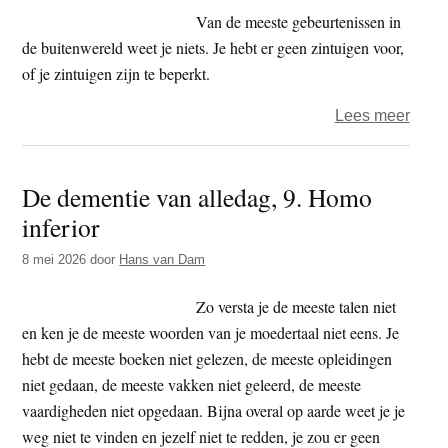
van
Van de meeste gebeurtenissen in
je
de buitenwereld weet je niets. Je hebt er geen zintuigen voor,
ande
of je zintuigen zijn te beperkt.
zintu
over
Lees meer
De
deme
De dementie van alledag, 9. Homo
van
inferior
alled
10.
8 mei 2026
door
Hans van Dam
bepe
van
Zo versta je de meeste talen niet
je
en ken je de meeste woorden van je moedertaal niet eens. Je
gezi
hebt de meeste boeken niet gelezen, de meeste opleidingen
niet gedaan, de meeste vakken niet geleerd, de meeste
vaardigheden niet opgedaan. Bijna overal op aarde weet je je
weg niet te vinden en jezelf niet te redden, je zou er geen