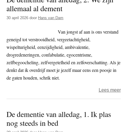
allemaal al dement
alled
3.
30 april 2026
door
Hans van Dam
Ik
ben
Van jongst af aan is ons verstand
verge
geneigd tot verstrooidheid, vergeetachtigheid,
wispelturigheid, eenzijdigheid, ambivalentie,
drogredeneringen, confabulatie, egocentrisme,
zelfbegoocheling, zelfvergetelheid en zelfoverschatting. Als je
denkt dat ik overdrijf moet je jezelf maar eens een poosje in
de gaten houden, schrik niet.
over
Lees meer
De
deme
De dementie van alledag, 1. Ik plas
van
nog steeds in bed
alled
2.