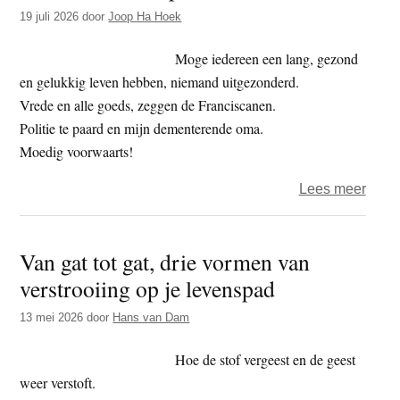
t
19 juli 2026
door
Joop Ha Hoek
e
e
s
Moge iedereen een lang, gezond
i
en gelukkig leven hebben, niemand uitgezonderd.
t
Vrede en alle goeds, zeggen de Franciscanen.
e
Politie te paard en mijn dementerende oma.
Moedig voorwaarts!
over
Lees meer
Colu
van
Van gat tot gat, drie vormen van
Joop
verstrooiing op je levenspad
–
Juda
13 mei 2026
door
Hans van Dam
Hoe de stof vergeest en de geest
weer verstoft.