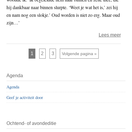
hij dankbaar naar binnen slurpte. ‘Weet je wat het is,’ zei hij
en nam nog een slokje.’ Oud worden is niet zo erg. Maar oud
zijn…’
over
Lees meer
Henk
–
Pagina
Pagina
Pagina
1
2
3
Ga naar
Volgende pagina »
Leefti
en
Primaire
dhar
Agenda
Sidebar
Agenda
Geef je activiteit door
Ochtend- of avondeditie