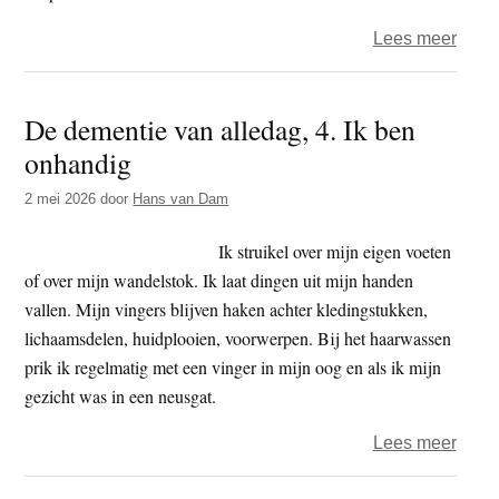
over
Lees meer
De
deme
De dementie van alledag, 4. Ik ben
van
onhandig
alled
5.
2 mei 2026
door
Hans van Dam
Ik
kan
Ik struikel over mijn eigen voeten
maar
of over mijn wandelstok. Ik laat dingen uit mijn handen
één
vallen. Mijn vingers blijven haken achter kledingstukken,
ding
lichaamsdelen, huidplooien, voorwerpen. Bij het haarwassen
tegeli
prik ik regelmatig met een vinger in mijn oog en als ik mijn
gezicht was in een neusgat.
over
Lees meer
De