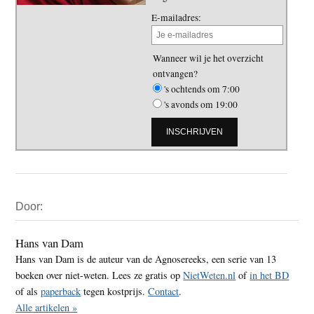
E-mailadres:
Wanneer wil je het overzicht
ontvangen?
's ochtends om 7:00
's avonds om 19:00
Primaire
Door:
Sidebar
Hans van Dam
Hans van Dam is de auteur van de Agnosereeks, een serie van 13
boeken over niet-weten. Lees ze gratis op
NietWeten.nl
of
in het BD
of als
paperback
tegen kostprijs.
Contact
.
Alle artikelen »