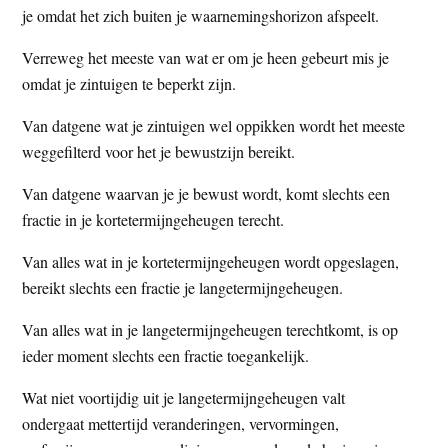
je omdat het zich buiten je waarnemingshorizon afspeelt.
t
e
e
s
Verreweg het meeste van wat er om je heen gebeurt mis je
i
omdat je zintuigen te beperkt zijn.
t
Van datgene wat je zintuigen wel oppikken wordt het meeste
e
weggefilterd voor het je bewustzijn bereikt.
Van datgene waarvan je je bewust wordt, komt slechts een
fractie in je kortetermijngeheugen terecht.
Van alles wat in je kortetermijngeheugen wordt opgeslagen,
bereikt slechts een fractie je langetermijngeheugen.
Van alles wat in je langetermijngeheugen terechtkomt, is op
ieder moment slechts een fractie toegankelijk.
Wat niet voortijdig uit je langetermijngeheugen valt
ondergaat mettertijd veranderingen, vervormingen,