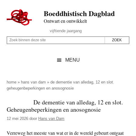
Door
Skip
Spring
Spring
Boeddhistisch Dagblad
naar
to
naar
naar
de
secondary
de
de
Ontwart en ontwikkelt
hoofd
menu
eerste
voettekst
Header
vijftiende jaargang
inhoud
sidebar
Rechts
Z
Z
o
o
e
e
MENU
k
k
b
o
i
p
home
»
hans van dam
»
de dementie van alledag, 12 en slot.
n
geheugenbeperkingen en anosognosie
d
n
e
De dementie van alledag, 12 en slot.
e
z
Geheugenbeperkingen en anosognosie
n
e
d
12 mei 2026
door
Hans van Dam
s
e
i
Verreweg het meeste van wat er in de wereld gebeurt ontgaat
z