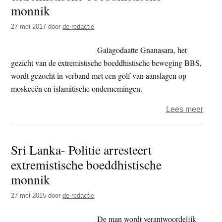
gewe
monnik
in
27 mei 2017
door
de redactie
Sri
Lank
Galagodaatte Gnanasara, het
tege
gezicht van de extremistische boeddhistische beweging BBS,
mosl
wordt gezocht in verband met een golf van aanslagen op
moskeeën en islamitische ondernemingen.
over
Lees meer
Politi
open
Sri Lanka- Politie arresteert
klopj
extremistische boeddhistische
op
extre
monnik
boedd
27 mei 2015
door
de redactie
monn
De man wordt verantwoordelijk