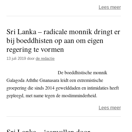
niet-
over
Lees meer
boedd
Sri
Lank
Sri Lanka – radicale monnik dringt er
eilan
bij boeddhisten op aan om eigen
van
lijden
regering te vormen
13 juli 2019
door
de redactie
De boeddhistische monnik
Galagoda Aththe Gnanasara leidt een extremistische
groepering die sinds 2014 gewelddaden en intimidaties heeft
gepleegd, met name tegen de moslimminderheid.
over
Lees meer
Sri
Lank
Sri Lanka – ‘aanvallen door
–