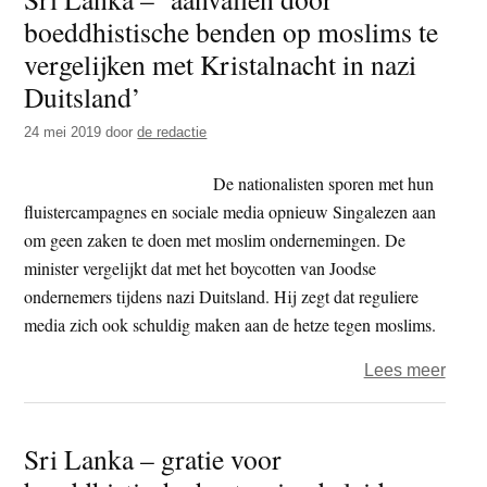
boeddhistische benden op moslims te
radic
monn
vergelijken met Kristalnacht in nazi
dring
Duitsland’
er
24 mei 2019
door
de redactie
bij
boed
De nationalisten sporen met hun
op
fluistercampagnes en sociale media opnieuw Singalezen aan
aan
om geen zaken te doen met moslim ondernemingen. De
om
minister vergelijkt dat met het boycotten van Joodse
eige
ondernemers tijdens nazi Duitsland. Hij zegt dat reguliere
reger
media zich ook schuldig maken aan de hetze tegen moslims.
te
vorm
over
Lees meer
Sri
Lank
Sri Lanka – gratie voor
–
‘aanv