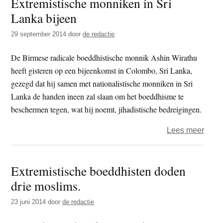
Extremistische monniken in Sri
steu
Lanka bijeen
presi
bij
29 september 2014
door
de redactie
verki
Sri
De Birmese radicale boeddhistische monnik Ashin Wirathu
Lank
heeft gisteren op een bijeenkomst in Colombo, Sri Lanka,
gezegd dat hij samen met nationalistische monniken in Sri
Lanka de handen ineen zal slaan om het boeddhisme te
beschermen tegen, wat hij noemt, jihadistische bedreigingen.
over
Lees meer
Extre
monn
Extremistische boeddhisten doden
in
drie moslims.
Sri
Lank
23 juni 2014
door
de redactie
bijee