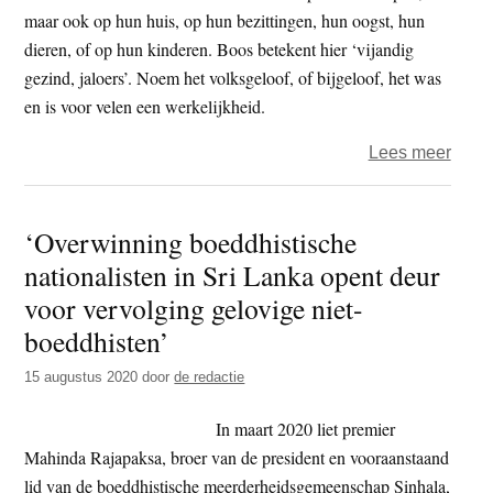
maar ook op hun huis, op hun bezittingen, hun oogst, hun
dieren, of op hun kinderen. Boos betekent hier ‘vijandig
gezind, jaloers’. Noem het volksgeloof, of bijgeloof, het was
en is voor velen een werkelijkheid.
over
Lees meer
Het
boze
‘Overwinning boeddhistische
oog
nationalisten in Sri Lanka opent deur
en
juist
voor vervolging gelovige niet-
spre
boeddhisten’
15 augustus 2020
door
de redactie
In maart 2020 liet premier
Mahinda Rajapaksa, broer van de president en vooraanstaand
lid van de boeddhistische meerderheidsgemeenschap Sinhala,