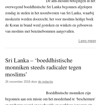
De anti-moslim betogingen in het
overwegend boeddhistische Sri Lanka begonnen afgelopen
zondag in steden in het noordwesten van Sri Lanka, waarbij
moskeeën werden doorzocht, het voor moslims heilige boek
de Koran in brand werd gestoken en winkels en gebouwen
van moslims met benzinebommen aangevallen.
over
Lees meer
Sri
Lank
Sri Lanka – ‘boeddhistische
–
monniken steeds radicaler tegen
‘Extr
boed
moslims’
achte
26 november 2018
door
de redactie
gewe
tege
Boeddhistische monniken zijn
mosli
begonnen aan een missie om het moederland te ‘beschermen’
en proberen vooral ongeschoolde en werkloze jongeren uit