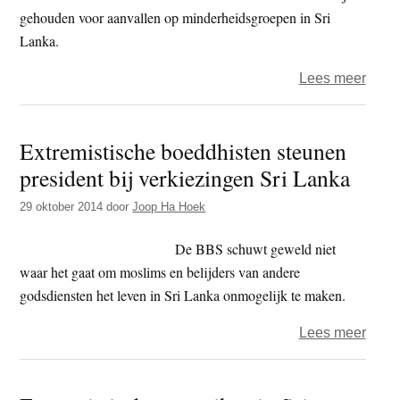
gehouden voor aanvallen op minderheidsgroepen in Sri
Lanka.
over
Lees meer
Sri
Lank
Extremistische boeddhisten steunen
Politi
president bij verkiezingen Sri Lanka
arres
extre
29 oktober 2014
door
Joop Ha Hoek
boedd
monn
De BBS schuwt geweld niet
waar het gaat om moslims en belijders van andere
godsdiensten het leven in Sri Lanka onmogelijk te maken.
over
Lees meer
Extre
boed