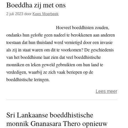
Boeddha zij met ons
t
e
e
s
2 juli 2023
door
Kees Moerbeek
i
Hoeveel boeddhisten zouden,
t
ondanks hun gelofte geen nadeel te berokkenen aan anderen
e
toestaan dat hun thuisland werd vernietigd door een invasie
als zij in staat waren om dit te voorkomen? De geschiedenis
van het boeddhisme laat zien dat veel boeddhistische
monniken en leken geweld gebruikten om hun land te
verdedigen, waarbij ze zich vaak beriepen op de
boeddhistische leringen.
over
Lees meer
Boed
en
Sri Lankaanse boeddhistische
natio
monnik Gnanasara Thero opnieuw
–