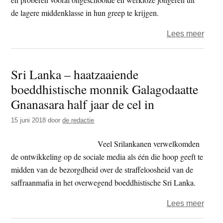
de lagere middenklasse in hun greep te krijgen.
over
Lees meer
Sri
Lank
Sri Lanka – haatzaaiende
–
boeddhistische monnik Galagodaatte
‘boed
monn
Gnanasara half jaar de cel in
steed
15 juni 2018
door
de redactie
radic
tege
Veel Srilankanen verwelkomden
mosli
de ontwikkeling op de sociale media als één die hoop geeft te
midden van de bezorgdheid over de straffeloosheid van de
saffraanmafia in het overwegend boeddhistische Sri Lanka.
over
Lees meer
Sri