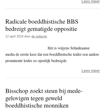
over
Lees meer
Top
boedd
Radicale boeddhistische BBS
BBS
bedreigt gematigde oppositie
vervo
wege
12 april 2014
door
de redactie
haat
Het is volgens Srilankaanse
media de eerste keer dat een boeddhistische leider een andere
prominente leider zo openlijk bedreigde.
over
Lees meer
Radi
boedd
Bisschop zoekt steun bij mede-
BBS
gelovigen tegen geweld
bedre
gema
boeddhistische monniken
oppos