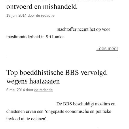
ontvoerd en mishandeld
Mosl
houd
19 juni 2014
door
de redactie
bedri
geslo
Slachtoffer neemt het op voor
moslimminderheid in Sri Lanka.
over
Lees meer
Boedd
critic
Top boeddhistische BBS vervolgd
in
wegens haatzaaien
Sri
Lank
6 mei 2014
door
de redactie
ontvo
en
De BBS beschuldigt moslims en
mish
christenen ervan een ‘ongepaste economische en politieke
invloed uit te oefenen’.