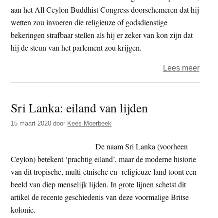
aan het All Ceylon Buddhist Congress doorschemeren dat hij
wetten zou invoeren die religieuze of godsdienstige
bekeringen strafbaar stellen als hij er zeker van kon zijn dat
hij de steun van het parlement zou krijgen.
over
Lees meer
‘Over
boedd
Sri Lanka: eiland van lijden
natio
in
15 maart 2020
door
Kees Moerbeek
Sri
Lank
De naam Sri Lanka (voorheen
open
Ceylon) betekent ‘prachtig eiland’, maar de moderne historie
deur
van dit tropische, multi-etnische en -religieuze land toont een
voor
beeld van diep menselijk lijden. In grote lijnen schetst dit
vervo
artikel de recente geschiedenis van deze voormalige Britse
gelov
kolonie.