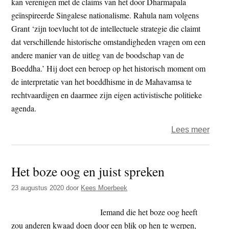
kan verenigen met de claims van het door Dharmapala
van
geïnspireerde Singalese nationalisme. Rahula nam volgens
haat
Grant ‘zijn toevlucht tot de intellectuele strategie die claimt
dat verschillende historische omstandigheden vragen om een
andere manier van de uitleg van de boodschap van de
Boeddha.’ Hij doet een beroep op het historisch moment om
de interpretatie van het boeddhisme in de Mahavamsa te
rechtvaardigen en daarmee zijn eigen activistische politieke
agenda.
over
Lees meer
Boed
ontw
Het boze oog en juist spreken
(deel
3)
23 augustus 2020
door
Kees Moerbeek
Iemand die het boze oog heeft
zou anderen kwaad doen door een blik op hen te werpen,