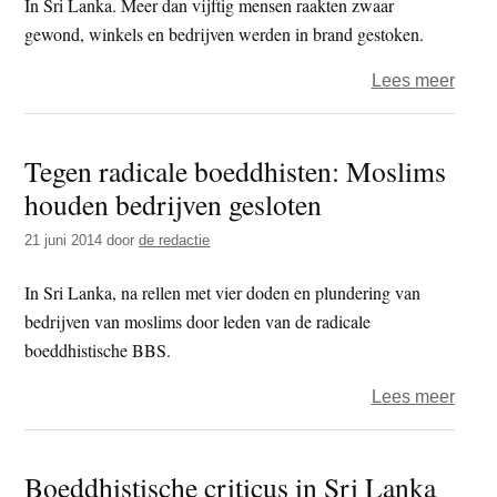
In Sri Lanka. Meer dan vijftig mensen raakten zwaar
gewond, winkels en bedrijven werden in brand gestoken.
over
Lees meer
Extre
boed
Tegen radicale boeddhisten: Moslims
dode
houden bedrijven gesloten
drie
mosli
21 juni 2014
door
de redactie
In Sri Lanka, na rellen met vier doden en plundering van
bedrijven van moslims door leden van de radicale
boeddhistische BBS.
over
Lees meer
Tege
radic
Boeddhistische criticus in Sri Lanka
boedd