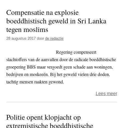
Lank
Compensatie na explosie
–
boeddhistisch geweld in Sri Lanka
haat
boedd
tegen moslims
monn
28 augustus 2017
door
de redactie
Gala
Gnan
Regering compenseert
half
slachtoffers van de aanvallen door de radicale boeddhistische
jaar
groepering BBS maar vergoedt geen schade aan woningen,
de
bedrijven en moskeeën. Bij het geweld vielen drie doden,
cel
tachtig mensen raakten gewond.
in
over
Lees meer
Comp
na
Politie opent klopjacht op
explo
extremistische boeddhistische
boedd