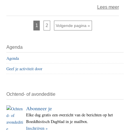
over
Lees meer
Islam
stop
Pagina
Pagina
1
2
Ga naar
Volgende pagina »
met
halal
Primaire
certif
Agenda
Sidebar
onde
Agenda
druk
orth
Geef je activiteit door
boed
Ochtend- of avondeditie
Abonneer je
Elke dag gratis een overzicht van de berichten op het
Boeddhistisch Dagblad in je mailbox.
Inschrijven »