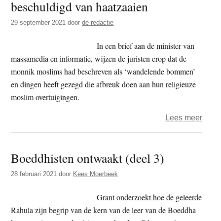
De
beschuldigd van haatzaaien
Boed
29 september 2021
door
de redactie
zij
met
In een brief aan de minister van
ons
massamedia en informatie, wijzen de juristen erop dat de
monnik moslims had beschreven als ‘wandelende bommen’
en dingen heeft gezegd die afbreuk doen aan hun religieuze
moslim overtuigingen.
over
Lees meer
Sri
Lank
Boeddhisten ontwaakt (deel 3)
boedd
monn
28 februari 2021
door
Kees Moerbeek
Gnan
Ther
Grant onderzoekt hoe de geleerde
opni
Rahula zijn begrip van de kern van de leer van de Boeddha
besc