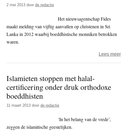
2 mei 2013
door
de redactie
Het nieuwsagentschap Fides
maakt melding van vijftig aanvallen op christenen in Sri
Lanka in 2012 waarbij boeddhistische monniken betrokken
waren.
over
Lees meer
Biss
zoekt
Islamieten stoppen met halal-
steun
certificering onder druk orthodoxe
bij
mede
boeddhisten
gelov
11 maart 2013
door
de redactie
tege
gewe
‘In het belang van de vrede’,
boedd
zeggen de islamitische geestelijken.
monn