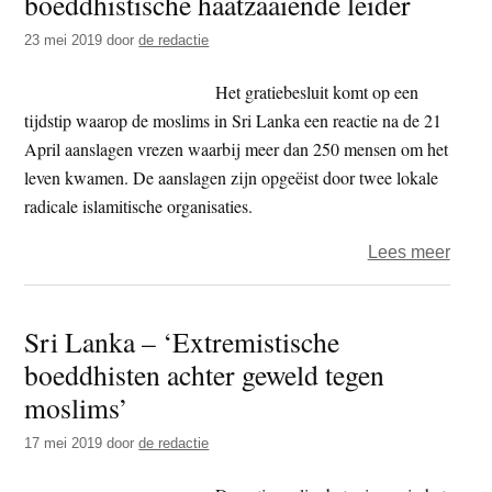
boeddhistische haatzaaiende leider
door
23 mei 2019
door
de redactie
boedd
bend
Het gratiebesluit komt op een
op
tijdstip waarop de moslims in Sri Lanka een reactie na de 21
mosl
April aanslagen vrezen waarbij meer dan 250 mensen om het
te
leven kwamen. De aanslagen zijn opgeëist door twee lokale
verge
radicale islamitische organisaties.
met
over
Lees meer
Krist
Sri
in
Lank
nazi
Sri Lanka – ‘Extremistische
–
Duits
boeddhisten achter geweld tegen
grati
voor
moslims’
boedd
17 mei 2019
door
de redactie
haat
leide