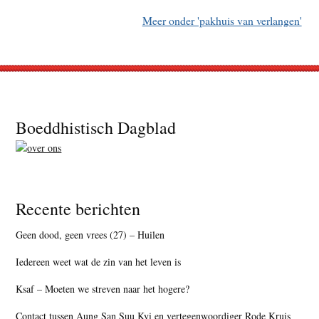
Meer onder 'pakhuis van verlangen'
Footer
Boeddhistisch Dagblad
Recente berichten
Geen dood, geen vrees (27) – Huilen
Iedereen weet wat de zin van het leven is
Ksaf – Moeten we streven naar het hogere?
Contact tussen Aung San Suu Kyi en vertegenwoordiger Rode Kruis