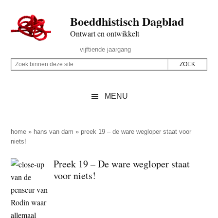
Door
Skip
Spring
Spring
Boeddhistisch Dagblad
naar
to
naar
naar
de
secondary
de
de
Ontwart en ontwikkelt
hoofd
menu
eerste
voettekst
Header
vijftiende jaargang
inhoud
sidebar
Rechts
Z
Z
o
o
e
e
MENU
k
k
b
o
i
p
home
»
hans van dam
»
preek 19 – de ware wegloper staat voor
n
niets!
d
n
e
Preek 19 – De ware wegloper staat
e
z
voor niets!
n
e
d
s
e
i
z