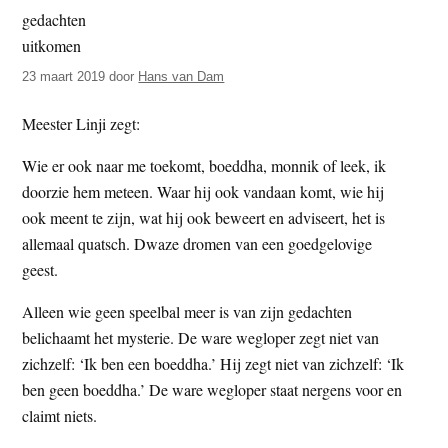
t
e
e
s
i
23 maart 2019
door
Hans van Dam
t
Meester Linji zegt:
e
Wie er ook naar me toekomt, boeddha, monnik of leek, ik
doorzie hem meteen. Waar hij ook vandaan komt, wie hij
ook meent te zijn, wat hij ook beweert en adviseert, het is
allemaal quatsch. Dwaze dromen van een goedgelovige
geest.
Alleen wie geen speelbal meer is van zijn gedachten
belichaamt het mysterie. De ware wegloper zegt niet van
zichzelf: ‘Ik ben een boeddha.’ Hij zegt niet van zichzelf: ‘Ik
ben geen boeddha.’ De ware wegloper staat nergens voor en
claimt niets.