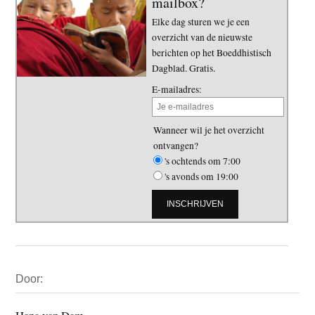
mailbox?
Elke dag sturen we je een
overzicht van de nieuwste
berichten op het Boeddhistisch
Dagblad. Gratis.
E-mailadres:
Wanneer wil je het overzicht
ontvangen?
's ochtends om 7:00
's avonds om 19:00
Primaire
Door:
Sidebar