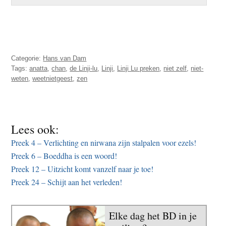
Categorie:
Hans van Dam
Tags:
anatta
,
chan
,
de Linji-lu
,
Linji
,
Linji Lu preken
,
niet zelf
,
niet-
weten
,
weetnietgeest
,
zen
Lees ook:
Preek 4 – Verlichting en nirwana zijn stalpalen voor ezels!
Preek 6 – Boeddha is een woord!
Preek 12 – Uitzicht komt vanzelf naar je toe!
Preek 24 – Schijt aan het verleden!
Elke dag het BD in je