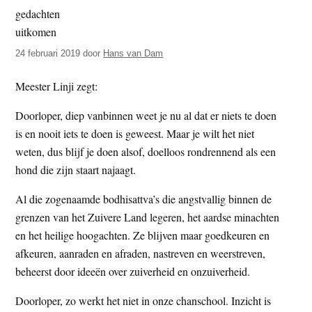
t
e
e
s
i
24 februari 2019
door
Hans van Dam
t
Meester Linji zegt:
e
Doorloper, diep vanbinnen weet je nu al dat er niets te doen
is en nooit iets te doen is geweest. Maar je wilt het niet
weten, dus blijf je doen alsof, doelloos rondrennend als een
hond die zijn staart najaagt.
Al die zogenaamde bodhisattva’s die angstvallig binnen de
grenzen van het Zuivere Land legeren, het aardse minachten
en het heilige hoogachten. Ze blijven maar goedkeuren en
afkeuren, aanraden en afraden, nastreven en weerstreven,
beheerst door ideeën over zuiverheid en onzuiverheid.
Doorloper, zo werkt het niet in onze chanschool. Inzicht is