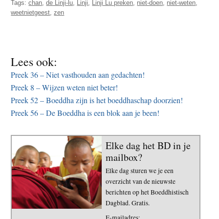
Tags:
chan
,
de Linji-lu
,
Linji
,
Linji Lu preken
,
niet-doen
,
niet-weten
,
weetnietgeest
,
zen
Lees ook:
Preek 36 – Niet vasthouden aan gedachten!
Preek 8 – Wijzen weten niet beter!
Preek 52 – Boeddha zijn is het boeddhaschap doorzien!
Preek 56 – De Boeddha is een blok aan je been!
Elke dag het BD in je
mailbox?
Elke dag sturen we je een
overzicht van de nieuwste
berichten op het Boeddhistisch
Dagblad. Gratis.
E-mailadres: