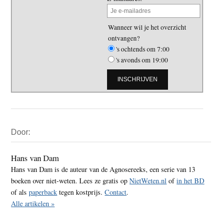
Wanneer wil je het overzicht
ontvangen?
's ochtends om 7:00
's avonds om 19:00
Primaire
Door:
Sidebar
Hans van Dam
Hans van Dam is de auteur van de Agnosereeks, een serie van 13
boeken over niet-weten. Lees ze gratis op
NietWeten.nl
of
in het BD
of als
paperback
tegen kostprijs.
Contact
.
Alle artikelen »