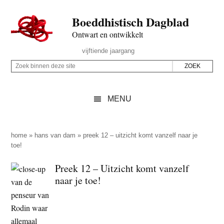
Door
Skip
Spring
Spring
Boeddhistisch Dagblad
naar
to
naar
naar
de
secondary
de
de
Ontwart en ontwikkelt
hoofd
menu
eerste
voettekst
Header
vijftiende jaargang
inhoud
sidebar
Rechts
Z
Z
o
o
e
e
MENU
k
k
b
o
i
p
home
»
hans van dam
»
preek 12 – uitzicht komt vanzelf naar je
n
toe!
d
n
e
Preek 12 – Uitzicht komt vanzelf
e
z
naar je toe!
n
e
d
s
e
i
z