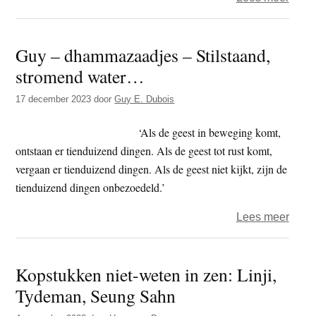
Zitte
in
Guy – dhammazaadjes – Stilstaand,
verb
stromend water…
–
Met
17 december 2023
door
Guy E. Dubois
nieu
ogen
‘Als de geest in beweging komt,
zien
ontstaan er tienduizend dingen. Als de geest tot rust komt,
vergaan er tienduizend dingen. Als de geest niet kijkt, zijn de
tienduizend dingen onbezoedeld.’
over
Lees meer
Guy
–
Kopstukken niet-weten in zen: Linji,
dham
Tydeman, Seung Sahn
–
Stils