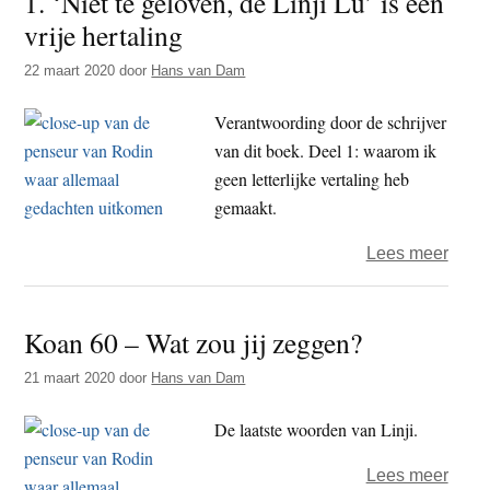
1. ‘Niet te geloven, de Linji Lu’ is een
vrije hertaling
de
Linji
22 maart 2020
door
Hans van Dam
Lu
Verantwoording door de schrijver
van dit boek. Deel 1: waarom ik
geen letterlijke vertaling heb
gemaakt.
over
Lees meer
1.
‘Niet
Koan 60 – Wat zou jij zeggen?
te
gelov
21 maart 2020
door
Hans van Dam
de
Linji
De laatste woorden van Linji.
Lu’
over
Lees meer
is