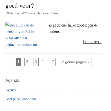
goed voor?
dat
hier?
29 februari 2020
door
Hans van Dam
Zegt de ene halve zool tegen de
andere…
over
Lees meer
Koan
56
Interim
…
–
Pagina
Pagina
Pagina
Pagina
1
2
3
7
Ga naar
Volgende pagina »
pagina's
zijn
Waar
weggelaten
is
Primaire
dat
Agenda
Sidebar
rondr
Agenda
goed
Geef je activiteit door
voor