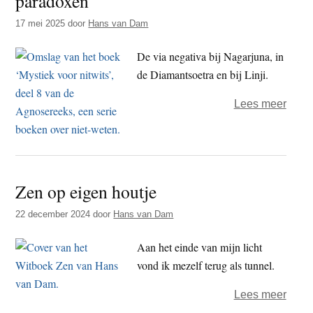
paradoxen
bodhi
17 mei 2025
door
Hans van Dam
De via negativa bij Nagarjuna, in
de Diamantsoetra en bij Linji.
over
Lees meer
Ontk
en
ont-
kenn
Zen op eigen houtje
in
het
22 december 2024
door
Hans van Dam
boed
Aan het einde van mijn licht
–
vond ik mezelf terug als tunnel.
tetra
en
over
Lees meer
para
Zen