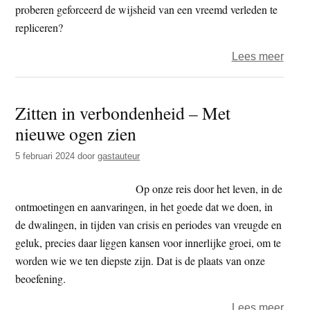
proberen geforceerd de wijsheid van een vreemd verleden te
repliceren?
over
Lees meer
Taigu
–
Zitten in verbondenheid – Met
Oude
nieuwe ogen zien
en
nieu
5 februari 2024
door
gastauteur
zenid
ontle
Op onze reis door het leven, in de
ontmoetingen en aanvaringen, in het goede dat we doen, in
de dwalingen, in tijden van crisis en periodes van vreugde en
geluk, precies daar liggen kansen voor innerlijke groei, om te
worden wie we ten diepste zijn. Dat is de plaats van onze
beoefening.
over
Lees meer