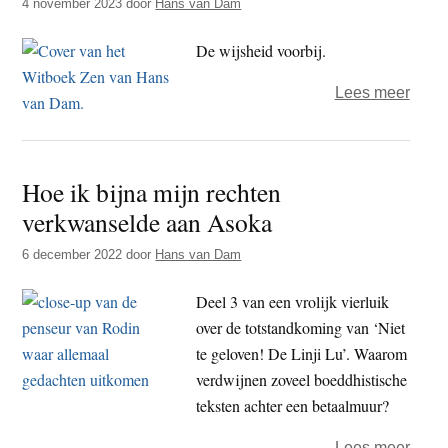
4 november 2023
door
Hans van Dam
stro
wate
De wijsheid voorbij.
over
Lees meer
Kops
niet-
wete
Hoe ik bijna mijn rechten
in
verkwanselde aan Asoka
zen:
Linji,
6 december 2022
door
Hans van Dam
Tyde
Deel 3 van een vrolijk vierluik
Seun
over de totstandkoming van ‘Niet
Sahn
te geloven! De Linji Lu’. Waarom
verdwijnen zoveel boeddhistische
teksten achter een betaalmuur?
over
Lees meer