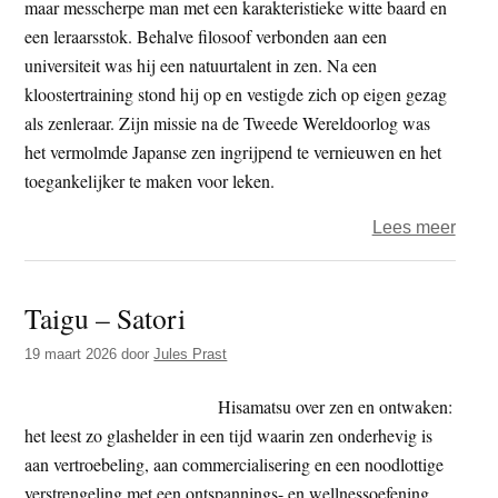
Leve
maar messcherpe man met een karakteristieke witte baard en
een leraarsstok. Behalve filosoof verbonden aan een
universiteit was hij een natuurtalent in zen. Na een
kloostertraining stond hij op en vestigde zich op eigen gezag
als zenleraar. Zijn missie na de Tweede Wereldoorlog was
het vermolmde Japanse zen ingrijpend te vernieuwen en het
toegankelijker te maken voor leken.
over
Lees meer
Taigu
–
Taigu – Satori
Het
eerde
19 maart 2026
door
Jules Prast
en
het
Hisamatsu over zen en ontwaken:
later
het leest zo glashelder in een tijd waarin zen onderhevig is
aan vertroebeling, aan commercialisering en een noodlottige
verstrengeling met een ontspannings- en wellnessoefening