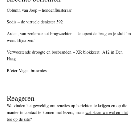
Column van Joop – hondenfluisteraar
Sodis – de virtuele denkster 592
Ardan, van zenleraar tot brugwachter – ‘Je opent de brug en je sluit ‘m
weer. Bijna zen.’
Verwoestende droogte en bosbranden – XR blokkeert A12 in Den
Haag
B’eter Vegan brownies
Reageren
We vinden het geweldig om reacties op berichten te krijgen en op die
manier in contact te komen met lezers, maar
wat staan we wel en niet
toe op de site
?