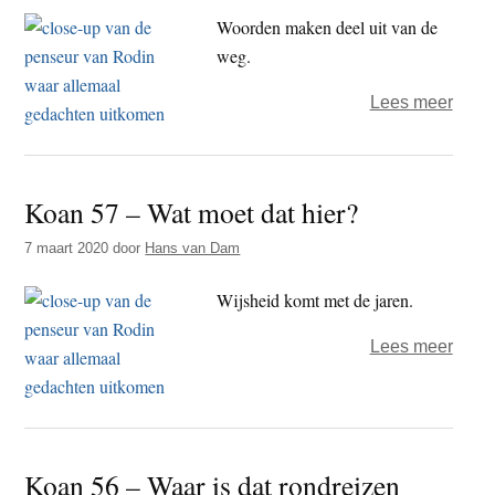
jij
Woorden maken deel uit van de
dat
weg.
je
over
Lees meer
bent
Koan
58
–
Koan 57 – Wat moet dat hier?
Waar
dient
7 maart 2020
door
Hans van Dam
de
Wijsheid komt met de jaren.
tong
over
Lees meer
Koan
57
–
Wat
Koan 56 – Waar is dat rondreizen
moet