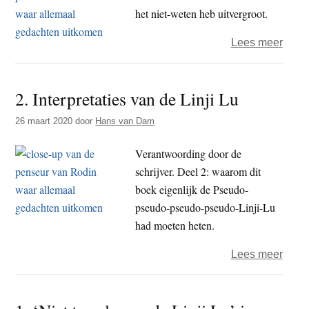
het niet-weten heb uitvergroot.
over
Lees meer
3.
Linji
2. Interpretaties van de Linji Lu
als
lege
26 maart 2020
door
Hans van Dam
filoso
Verantwoording door de
schrijver. Deel 2: waarom dit
boek eigenlijk de Pseudo-
pseudo-pseudo-pseudo-Linji-Lu
had moeten heten.
over
Lees meer
2.
Inter
van