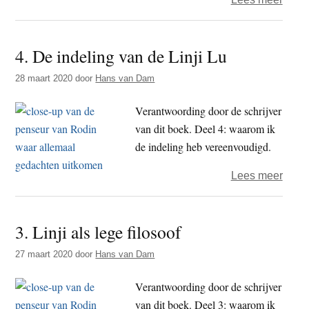
Hoe
ik
4. De indeling van de Linji Lu
bijna
mijn
28 maart 2020
door
Hans van Dam
recht
verk
Verantwoording door de schrijver
aan
van dit boek. Deel 4: waarom ik
Asok
de indeling heb vereenvoudigd.
over
Lees meer
4.
De
3. Linji als lege filosoof
indel
van
27 maart 2020
door
Hans van Dam
de
Linji
Verantwoording door de schrijver
Lu
van dit boek. Deel 3: waarom ik