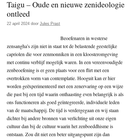
Taigu – Oude en nieuwe zenideologie
is
ontleed
grau
en
22 april 2024
door
Jules Prast
het
broed
Beoefenaren in westerse
op
zensangha’s zijn niet in staat tot de belastende geestelijke
een
capriolen die voor zenmonniken in een kloosteromgeving
kuss
met continu verblijf mogelijk waren. In een vereenvoudigde
zenbeoefening is er geen plaats voor een flirt met een
overtrokken vorm van contemplatie. Hooguit kan er hier
worden geëxperimenteerd met een zenervaring op een wijze
die past bij een tijd waarin onthaasting even belangrijk is als
ons functioneren als goed geïntegreerde, individuele leden
van de maatschappij. De tijd is verdergegaan en wij staan
dichter bij andere bronnen van verlichting uit onze eigen
cultuur dan bij de cultuur waarin het zenboeddhisme is
ontstaan. Zou dit niet een beter uitgangspunt zijn dan