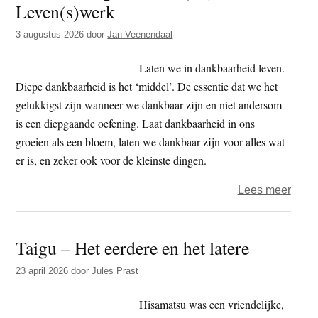
Leven(s)werk
t
e
e
s
3 augustus 2026
door
Jan Veenendaal
i
Laten we in dankbaarheid leven.
t
Diepe dankbaarheid is het ‘middel’. De essentie dat we het
e
gelukkigst zijn wanneer we dankbaar zijn en niet andersom
is een diepgaande oefening. Laat dankbaarheid in ons
groeien als een bloem, laten we dankbaar zijn voor alles wat
er is, en zeker ook voor de kleinste dingen.
over
Lees meer
Geen
dood
Taigu – Het eerdere en het latere
geen
vrees
23 april 2026
door
Jules Prast
(24)
–
Hisamatsu was een vriendelijke,