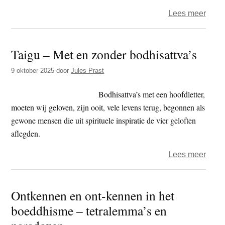
over
Lees meer
Geen
Manju
Taigu – Met en zonder bodhisattva’s
op
Wuta
9 oktober 2025
door
Jules Prast
Bodhisattva’s met een hoofdletter,
moeten wij geloven, zijn ooit, vele levens terug, begonnen als
gewone mensen die uit spirituele inspiratie de vier geloften
aflegden.
over
Lees meer
Taigu
–
Ontkennen en ont-kennen in het
Met
boeddhisme – tetralemma’s en
en
zond