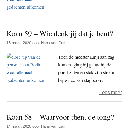
Koan
een
60
vrije
–
herta
Wat
Koan 59 – Wie denk jij dat je bent?
zou
jij
15 maart 2020
door
Hans van Dam
zegg
Toen de meester Linji aan zag
komen, ging hij gauw bij de
poort zitten en stak zijn stok uit
bij wijze van slagboom.
over
Lees meer
Koan
59
Koan 58 – Waarvoor dient de tong?
–
Wie
14 maart 2020
door
Hans van Dam
denk