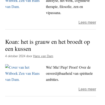
autolyse, het werk, cognitieve
therapie, filosofie, zen en
vipassana.
over
Lees meer
Hoe
effect
Koan: het is grauw en het broedt op
zijn
een kussen
meth
om
4 oktober 2024
door
Hans van Dam
tot
niet-
Wu! Mu! Piep! Proet! Over de
wete
onverslijtbaarheid van spirituele
te
ambities.
kome
over
Lees meer
Koan
het