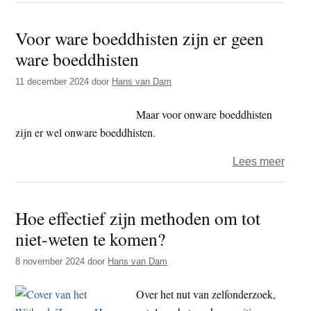
op
Voor ware boeddhisten zijn er geen
eige
ware boeddhisten
houtj
11 december 2024
door
Hans van Dam
Maar voor onware boeddhisten
zijn er wel onware boeddhisten.
over
Lees meer
Voor
ware
Hoe effectief zijn methoden om tot
boed
niet-weten te komen?
zijn
er
8 november 2024
door
Hans van Dam
geen
ware
Over het nut van zelfonderzoek,
boed