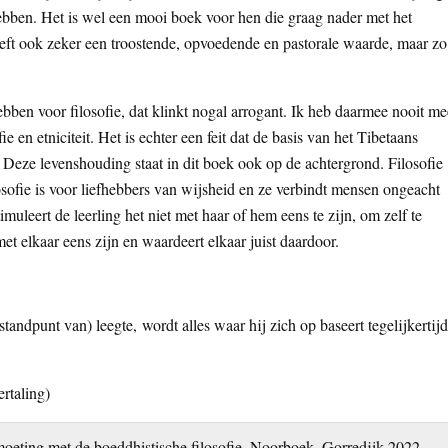
ebben. Het is wel een mooi boek voor hen die graag nader met het
ft ook zeker een troostende, opvoedende en pastorale waarde, maar zo
ben voor filosofie, dat klinkt nogal arrogant. Ik heb daarmee nooit me
e en etniciteit. Het is echter een feit dat de basis van het Tibetaans
. Deze levenshouding staat in dit boek ook op de achtergrond. Filosofie
losofie is voor liefhebbers van wijsheid en ze verbindt mensen ongeacht
stimuleert de leerling het niet met haar of hem eens te zijn, om zelf te
et elkaar eens zijn en waardeert elkaar juist daardoor.
tandpunt van) leegte, wordt alles waar hij zich op baseert tegelijkertijd
ertaling)
eting met de boeddhistische filosofie. Noorboek, Gorredijk 2022,