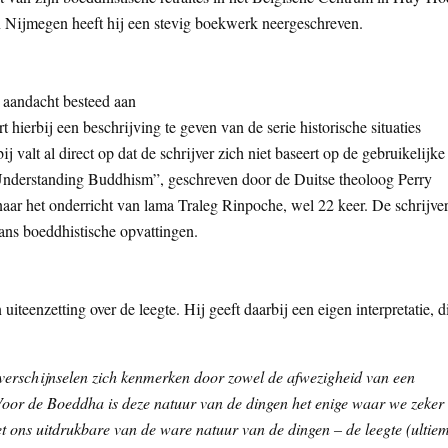
n Nijmegen heeft hij een stevig boekwerk neergeschreven.
dt aandacht besteed aan
 hierbij een beschrijving te geven van de serie historische situaties
valt al direct op dat de schrijver zich niet baseert op de gebruikelijke
Understanding Buddhism”, geschreven door de Duitse theoloog Perry
naar het onderricht van lama Traleg Rinpoche, wel 22 keer. De schrijve
aans boeddhistische opvattingen.
 uiteenzetting over de leegte. Hij geeft daarbij een eigen interpretatie, d
 verschijnselen zich kenmerken door zowel de afwezigheid van een
 Voor de Boeddha is deze natuur van de dingen het enige waar we zeker
 ons uitdrukbare van de ware natuur van de dingen – de leegte (ultie