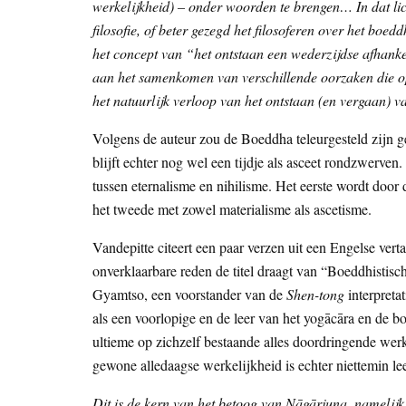
werkelijkheid) – onder woorden te brengen… In dat lic
filosofie, of beter gezegd het filosoferen over het bo
het concept van “het ontstaan een wederzijdse afhanke
aan het samenkomen van verschillende oorzaken die op
het natuurlijk verloop van het ontstaan (en vergaan) va
Volgens de auteur zou de Boeddha teleurgesteld zijn g
blijft echter nog wel een tijdje als asceet rondzwerven
tussen eternalisme en nihilisme. Het eerste wordt door 
het tweede met zowel materialisme als ascetisme.
Vandepitte citeert een paar verzen uit een Engelse vert
onverklaarbare reden de titel draagt van “Boeddhistisc
Gyamtso, een voorstander van de
Shen-tong
interpreta
als een voorlopige en de leer van het yogācāra en de b
ultieme op zichzelf bestaande alles doordringende wer
gewone alledaagse werkelijkheid is echter niettemin le
Dit is de kern van het betoog van Nāgārjuna, namelijk 