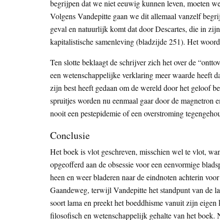
begrijpen dat we niet eeuwig kunnen leven, moeten we m
Volgens Vandepitte gaan we dit allemaal vanzelf begrijp
geval en natuurlijk komt dat door Descartes, die in zijn
kapitalistische samenleving (bladzijde 251). Het woord 
Ten slotte beklaagt de schrijver zich het over de “ont
een wetenschappelijke verklaring meer waarde heeft dan
zijn best heeft gedaan om de wereld door het geloof be
spruitjes worden nu eenmaal gaar door de magnetron en 
nooit een pestepidemie of een overstroming tegengeho
Conclusie
Het boek is vlot geschreven, misschien wel te vlot, wa
opgeofferd aan de obsessie voor een eenvormige bladsp
heen en weer bladeren naar de eindnoten achterin voor
Gaandeweg, terwijl Vandepitte het standpunt van de lam
soort lama en preekt het boeddhisme vanuit zijn eigen 
filosofisch en wetenschappelijk gehalte van het boek. N