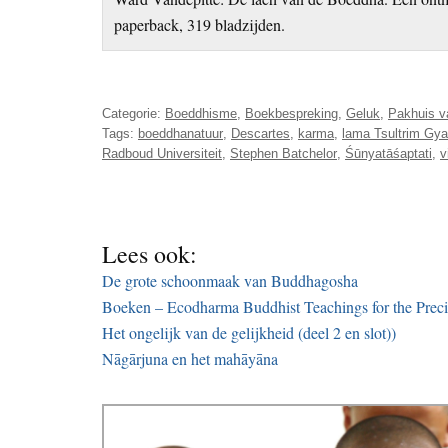
paperback, 319 bladzijden.
Categorie:
Boeddhisme
,
Boekbespreking
,
Geluk
,
Pakhuis v
Tags:
boeddhanatuur
,
Descartes
,
karma
,
lama Tsultrim Gy
Radboud Universiteit
,
Stephen Batchelor
,
Śūnyatāśaptati
,
v
Lees ook:
De grote schoonmaak van Buddhagosha
Boeken – Ecodharma Buddhist Teachings for the Preci
Het ongelijk van de gelijkheid (deel 2 en slot))
Nāgārjuna en het mahāyāna