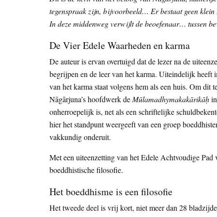
tegenspraak zijn, bijvoorbeeld… Er bestaat geen klein 
In deze middenweg verwijlt de beoefenaar… tussen beve
De Vier Edele Waarheden en karma
De auteur is ervan overtuigd dat de lezer na de uiteenze
begrijpen en de leer van het karma. Uiteindelijk heeft i
van het karma staat volgens hem als een huis. Om dit te 
Nāgārjuna’s hoofdwerk de
Mūlamadhymakakārikāḥ
in
onherroepelijk is, net als een schriftelijke schuldbeken
hier het standpunt weergeeft van een groep boeddhisten 
vakkundig onderuit.
Met een uiteenzetting van het Edele Achtvoudige Pad v
boeddhistische filosofie.
Het boeddhisme is een filosofie
Het tweede deel is vrij kort, niet meer dan 28 bladzij