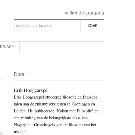
Header
vijftiende jaargang
Rechts
Z
Z
o
o
e
e
k
k
RIVACY
b
o
i
p
Primaire
n
d
Door:
Sidebar
n
e
e
z
Erik Hoogcarspel
n
Erik Hoogcarspel studeerde filosofie en Indische
e
d
talen aan de rijksuniversiteiten in Groningen en
s
e
Leiden. Hij publiceerde ‘Koken met Filosofie’ en
i
z
een vertaling van de belangrijkste tekst van
t
e
Nagarjuna ‘Grondregels van de filosofie van het
e
midden’.
s
ei