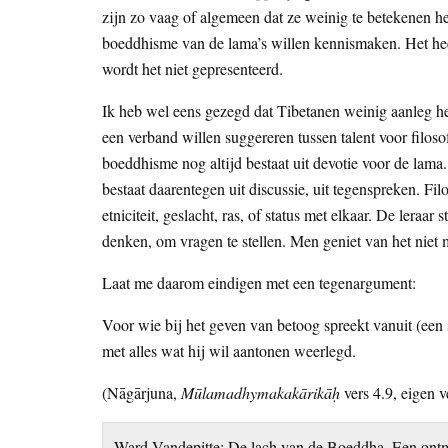
zijn zo vaag of algemeen dat ze weinig te betekenen h
boeddhisme van de lama’s willen kennismaken. Het hee
wordt het niet gepresenteerd.
Ik heb wel eens gezegd dat Tibetanen weinig aanleg heb
een verband willen suggereren tussen talent voor filosofi
boeddhisme nog altijd bestaat uit devotie voor de lama
bestaat daarentegen uit discussie, uit tegenspreken. Fi
etniciteit, geslacht, ras, of status met elkaar. De leraar 
denken, om vragen te stellen. Men geniet van het niet m
Laat me daarom eindigen met een tegenargument:
Voor wie bij het geven van betoog spreekt vanuit (een s
met alles wat hij wil aantonen weerlegd.
(Nāgārjuna,
Mūlamadhymakakārikāḥ
vers 4.9, eigen v
Ward Vandepitte: De lach van de Boeddha. Een ontmo