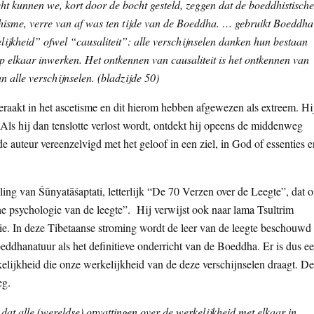
ht kunnen we, kort door de bocht gesteld, zeggen dat de boeddhistische
eddhisme, verre van af was ten tijde van de Boeddha. … gebruikt Boeddha
lijkheid” ofwel “causaliteit”: alle verschijnselen danken hun bestaan
 elkaar inwerken. Het ontkennen van causaliteit is het ontkennen van
n alle verschijnselen. (bladzijde 50)
eraakt in het ascetisme en dit hierom hebben afgewezen als extreem. Hi
. Als hij dan tenslotte verlost wordt, ontdekt hij opeens de middenweg
de auteur vereenzelvigd met het geloof in een ziel, in God of essenties e
aling van Śūnyatāśaptati, letterlijk “De 70 Verzen over de Leegte”, dat 
he psychologie van de leegte”. Hij verwijst ook naar lama Tsultrim
tie. In deze Tibetaanse stroming wordt de leer van de leegte beschouwd
oeddhanatuur als het definitieve onderricht van de Boeddha. Er is dus e
kelijkheid die onze werkelijkheid van de deze verschijnselen draagt. D
eg.
dat alle (wereldse) opvattingen over de werkelijkheid met elkaar in