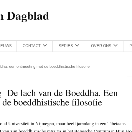
h Dagblad
IEUWS
CONTACT
SERIES
OVER ONS
P
dha. een ontmoeting met de boeddhistische filosofie
- De lach van de Boeddha. Een
de boeddhistische filosofie
l
ud Universiteit in Nijmegen, maar heeft jarenlang in een Tibetaans
t van zijn boeddhistische retraites in het Belgische Centrum in Huy-Ho