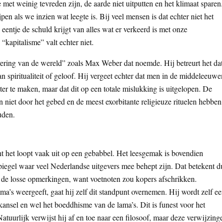
et weinig tevreden zijn, de aarde niet uitputten en het klimaat sparen
en als we inzien wat leegte is. Bij veel mensen is dat echter niet het
 eentje de schuld krijgt van alles wat er verkeerd is met onze
“kapitalisme” valt echter niet.
tovering van de wereld” zoals Max Weber dat noemde. Hij betreurt het da
 spiritualiteit of geloof. Hij vergeet echter dat men in de middeleeuwe
ter te maken, maar dat dit op een totale mislukking is uitgelopen. De
niet door het gebed en de meest exorbitante religieuze rituelen hebben
uden.
nt het loopt vaak uit op een gebabbel. Het leesgemak is bovendien
iegel waar veel Nederlandse uitgevers mee behept zijn. Dat betekent d
 de losse opmerkingen, want voetnoten zou kopers afschrikken.
a’s weergeeft, gaat hij zelf dit standpunt overnemen. Hij wordt zelf e
kansel en wel het boeddhisme van de lama’s. Dit is funest voor het
atuurlijk verwijst hij af en toe naar een filosoof, maar deze verwijzing