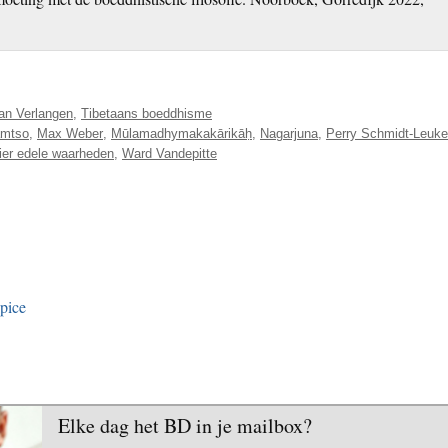
an Verlangen
,
Tibetaans boeddhisme
amtso
,
Max Weber
,
Mūlamadhymakakārikāḥ
,
Nagarjuna
,
Perry Schmidt-Leuke
ier edele waarheden
,
Ward Vandepitte
pice
Elke dag het BD in je mailbox?