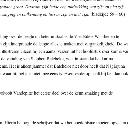
zonder groot. Daarom zijn beide een uitdrukking van zijn en niet zijn…
stiging en ontkenning en tussen zijn en niet zijn.
(bladzijde 59 – 60)
tting over de leegte nu beter in staat is de Vier Edele Waarheden te
n zijn interpretatie de leegte alles te maken met vergankelijkheid. De w
illustreren citeert hij een aantal verzen uit het hoofdstuk over karma va
 de vertaling van Stephen Batchelor, waarin staat dat het karma
tenis. Het is alleen jammer dat Batchelor niet door heeft dat Nāgārjuna
waar hij het juist niet mee eens is. Even verderop haalt hij het dan oo
oltooit Vandepitte het eerste deel over de kennismaking met de
den. Hierin betoogt de schrijver dat we het boeddhisme moeten opvatten 