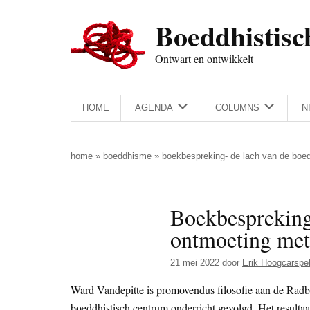
Door
Skip
Spring
Spring
Boeddhistisc
naar
to
naar
naar
de
secondary
de
de
Ontwart en ontwikkelt
hoofd
menu
eerste
voettekst
inhoud
sidebar
HOME
AGENDA
COLUMNS
N
home
»
boeddhisme
»
boekbespreking- de lach van de boed
Boekbespreking
ontmoeting met 
21 mei 2022
door
Erik Hoogcarspe
Ward Vandepitte is promovendus filosofie aan de Radbo
boeddhistisch centrum onderricht gevolgd. Het resultaa