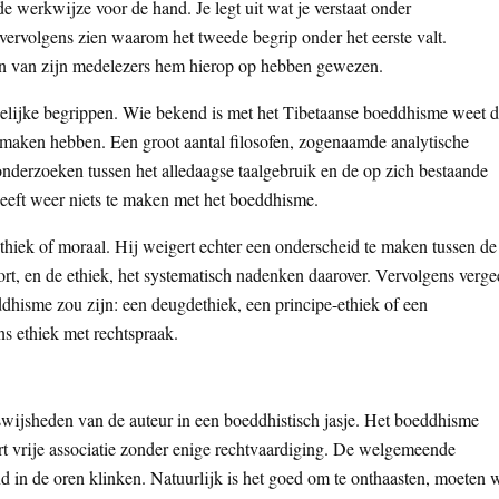
 de werkwijze voor de hand. Je legt uit wat je verstaat onder
 vervolgens zien waarom het tweede begrip onder het eerste valt.
geen van zijn medelezers hem hierop op hebben gewezen.
delijke begrippen. Wie bekend is met het Tibetaanse boeddhisme weet d
e te maken hebben. Een groot aantal filosofen, zogenaamde analytische
e onderzoeken tussen het alledaagse taalgebruik en de op zich bestaande
eeft weer niets te maken met het boeddhisme.
thiek of moraal. Hij weigert echter een onderscheid te maken tussen de
ort, en de ethiek, het systematisch nadenken daarover. Vervolgens verge
dhisme zou zijn: een deugdethiek, een principe-ethiek of een
s ethiek met rechtspraak.
wijsheden van de auteur in een boeddhistisch jasje. Het boeddhisme
rt vrije associatie zonder enige rechtvaardiging. De welgemeende
 in de oren klinken. Natuurlijk is het goed om te onthaasten, moeten 