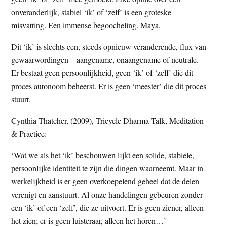
t
e
onveranderlijk, stabiel ‘ik’ of ‘zelf’ is een groteske
e
s
misvatting. Een immense begoocheling. Maya.
i
Dit ‘ik’ is slechts een, steeds opnieuw veranderende, flux van
t
gewaarwordingen—aangename, onaangename of neutrale.
e
Er bestaat geen persoonlijkheid, geen ‘ik’ of ‘zelf’ die dit
proces autonoom beheerst. Er is geen ‘meester’ die dit proces
stuurt.
Cynthia Thatcher, (2009), Tricycle Dharma Talk, Meditation
& Practice:
‘Wat we als het ‘ik’ beschouwen lijkt een solide, stabiele,
persoonlijke identiteit te zijn die dingen waarneemt. Maar in
werkelijkheid is er geen overkoepelend geheel dat de delen
verenigt en aanstuurt. Al onze handelingen gebeuren zonder
een ‘ik’ of een ‘zelf’, die ze uitvoert. Er is geen ziener, alleen
het zien; er is geen luisteraar, alleen het horen…’