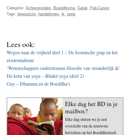
Categorie:
Achtergronden
,
Boeddhisme
,
Geluk
,
Pali-Canon
Tags:
bewustzijn
,
handelingen
,
ik
,
serie
Lees ook:
Wegen naar de vrijheid deel 1 – De kosmische grap en het
existentialisme
‘Wetenschappers ondersteunen filosofie van veranderlijk ik’
De kern van yoga – Bhakti yoga (deel 2)
Guy – Dhamma en de Boeddha’s
Elke dag het BD in je
mailbox?
Elke dag sturen we je een
overzicht van de nieuwste
berichten op het Boeddhistisch