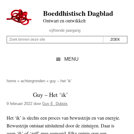
Door
Skip
Spring
Spring
Boeddhistisch Dagblad
naar
to
naar
naar
de
secondary
de
de
Ontwart en ontwikkelt
hoofd
menu
eerste
voettekst
Header
vijftiende jaargang
inhoud
sidebar
Rechts
Z
Z
o
o
e
e
MENU
k
k
b
o
i
p
home
»
achtergronden
»
guy – het ‘ik’
n
d
Guy – Het ‘ik’
n
e
e
9 februari 2022
door
Guy E. Dubois
z
n
e
d
Het ‘ik’ is slechts een proces van bewustzijn en van energie.
s
e
Bewustzijn ontstaat uitsluitend door de zintuigen. Daar is
i
z
geen ‘ik’ of ‘zelf’ mee gemoeid. Elke opinie over een