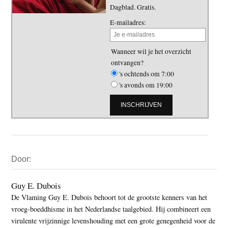
Dagblad. Gratis.
E-mailadres:
Wanneer wil je het overzicht
ontvangen?
's ochtends om 7:00
's avonds om 19:00
Primaire
Door:
Sidebar
Guy E. Dubois
De Vlaming Guy E. Dubois behoort tot de grootste kenners van het
vroeg-boeddhisme in het Nederlandse taalgebied. Hij combineert een
virulente vrijzinnige levenshouding met een grote genegenheid voor de