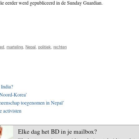
 die eerder werd gepubliceerd in de Sunday Guardian.
oed
,
marteling
,
Nepal
,
politiek
,
rechten
 India?
s Noord-Korea’
emeenschap toegenomen in Nepal’
 activisten
Elke dag het BD in je mailbox?