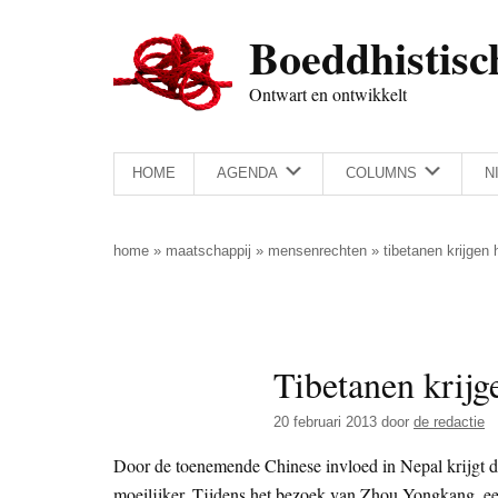
Door
Skip
Spring
Spring
Boeddhistisc
naar
to
naar
naar
de
secondary
de
de
Ontwart en ontwikkelt
hoofd
menu
eerste
voettekst
inhoud
sidebar
HOME
AGENDA
COLUMNS
N
home
»
maatschappij
»
mensenrechten
»
tibetanen krijgen 
Tibetanen krijg
20 februari 2013
door
de redactie
Door de toenemende Chinese invloed in Nepal krijgt d
moeilijker. Tijdens het bezoek van Zhou Yongkang, een 