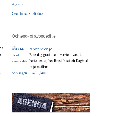
Agenda
i
t
Geef je activiteit door
e
Ochtend- of avondeditie
ng
Abonneer je
n
Elke dag gratis een overzicht van de
berichten op het Boeddhistisch Dagblad
in je mailbox.
t
Inschrijven »
—