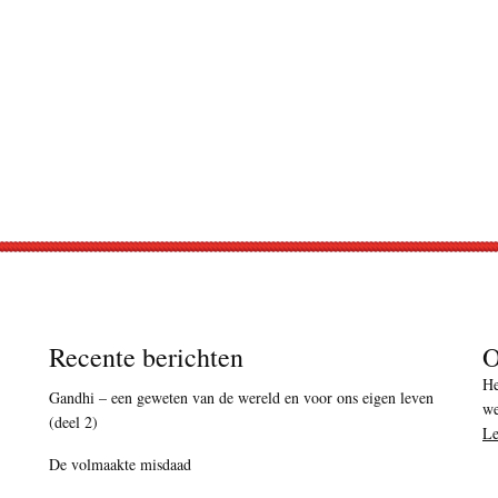
Recente berichten
O
He
Gandhi – een geweten van de wereld en voor ons eigen leven
we
(deel 2)
Le
De volmaakte misdaad