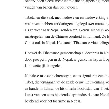
ondervinden steeds meer intimidatie en afpersing, me
vinden van banen dan ooit tevoren.
Tibetanen die vaak met medeweten en medewerking van
verdreven, hebben verklaringen afgelegd over martelin
als ze weer naar Nepal zouden terugkeren. Nepal is vo
maatregelen van de Chinese overheid in hun land. Ze l
China ook in Nepal. Het aantal Tibetaanse vluchteling
Hoewel de Tibetaanse gemeenschap al decennia in Nepal 
door groeperingen in de Nepalese gemeenschap zelf op 
land wettelijk te regelen.
Nepalese mensenrechtenorganisaties signaleren een tre
Tibet, die teruggaan tot de zesde eeuw. Eeuwenlang v
ze handel in Lhasa, de historische hoofdstad van Tibet
kunst van een eens bloeiende tapijtindustrie naar Nepa
betekend voor het toerisme in Nepal.