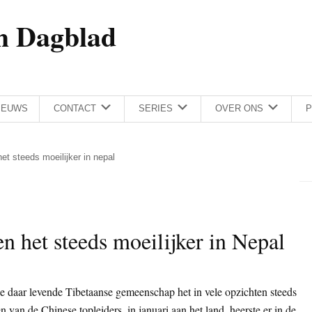
h Dagblad
IEUWS
CONTACT
SERIES
OVER ONS
P
het steeds moeilijker in nepal
en het steeds moeilijker in Nepal
e daar levende Tibetaanse gemeenschap het in vele opzichten steeds
van de Chinese topleiders, in januari aan het land, heerste er in de