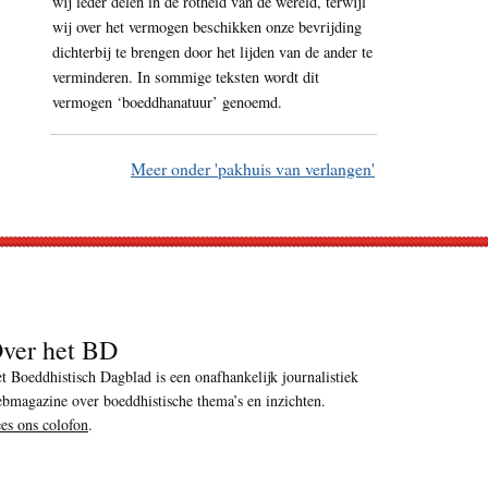
wij ieder delen in de rotheid van de wereld, terwijl
wij over het vermogen beschikken onze bevrijding
dichterbij te brengen door het lijden van de ander te
verminderen. In sommige teksten wordt dit
vermogen ‘boeddhanatuur’ genoemd.
Meer onder 'pakhuis van verlangen'
ver het BD
t Boeddhistisch Dagblad is een onafhankelijk journalistiek
bmagazine over boeddhistische thema’s en inzichten.
es ons colofon
.