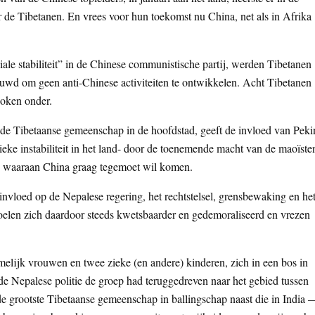
de Tibetanen. En vrees voor hun toekomst nu China, net als in Afrika
ale stabiliteit” in de Chinese communistische partij, werden Tibetanen
uwd om geen anti-Chinese activiteiten te ontwikkelen. Acht Tibetanen
doken onder.
de Tibetaanse gemeenschap in de hoofdstad, geeft de invloed van Peki
eke instabiliteit in het land- door de toenemende macht van de maoïste
r, waaraan China graag tegemoet wil komen.
vloed op de Nepalese regering, het rechtstelsel, grensbewaking en he
elen zich daardoor steeds kwetsbaarder en gedemoraliseerd en vrezen
melijk vrouwen en twee zieke (en andere) kinderen, zich in een bos in
de Nepalese politie de groep had teruggedreven naar het gebied tussen
e grootste Tibetaanse gemeenschap in ballingschap naast die in India 