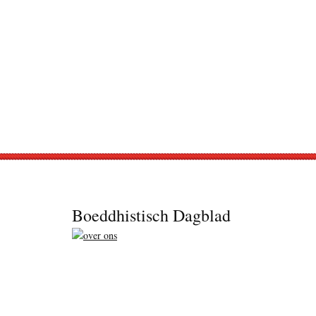
Footer
Boeddhistisch Dagblad