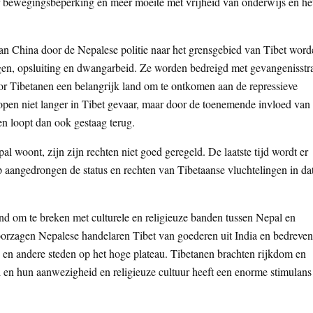
er bewegingsbeperking en meer moeite met vrijheid van onderwijs en he
 China door de Nepalese politie naar het grensgebied van Tibet word
gen, opsluiting en dwangarbeid. Ze worden bedreigd met gevangenisstr
or Tibetanen een belangrijk land om te ontkomen aan de repressieve
open niet langer in Tibet gevaar, maar door de toenemende invloed van
en loopt dan ook gestaag terug.
woont, zijn zijn rechten niet goed geregeld. De laatste tijd wordt er
aangedrongen de status en rechten van Tibetaanse vluchtelingen in da
nd om te breken met culturele en religieuze banden tussen Nepal en
oorzagen Nepalese handelaren Tibet van goederen uit India en bedreven
, en andere steden op het hoge plateau. Tibetanen brachten rijkdom en
l en hun aanwezigheid en religieuze cultuur heeft een enorme stimulans