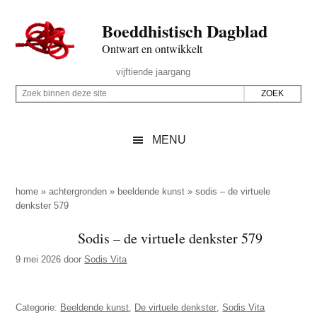
Door
Skip
Spring
Spring
Boeddhistisch Dagblad
naar
to
naar
naar
de
secondary
de
de
Ontwart en ontwikkelt
hoofd
menu
eerste
voettekst
Header
vijftiende jaargang
inhoud
sidebar
Rechts
Z
Z
o
o
e
e
MENU
k
k
b
o
i
p
home
»
achtergronden
»
beeldende kunst
»
sodis – de virtuele
n
denkster 579
d
n
e
Sodis – de virtuele denkster 579
e
z
n
9 mei 2026
door
Sodis Vita
e
d
s
e
i
Categorie:
Beeldende kunst
,
De virtuele denkster
,
Sodis Vita
z