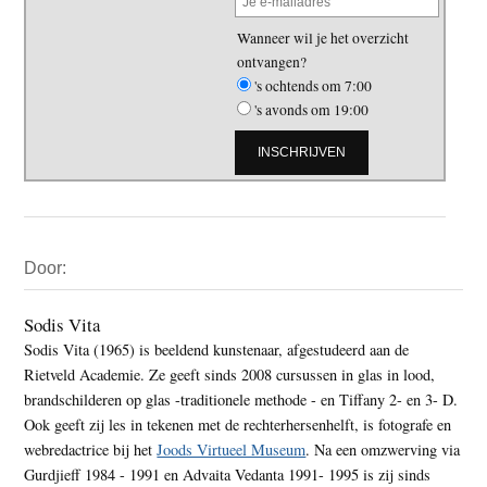
Wanneer wil je het overzicht
ontvangen?
's ochtends om 7:00
's avonds om 19:00
Primaire
Door:
Sidebar
Sodis Vita
Sodis Vita (1965) is beeldend kunstenaar, afgestudeerd aan de
Rietveld Academie. Ze geeft sinds 2008 cursussen in glas in lood,
brandschilderen op glas -traditionele methode - en Tiffany 2- en 3- D.
Ook geeft zij les in tekenen met de rechterhersenhelft, is fotografe en
webredactrice bij het
Joods Virtueel Museum
. Na een omzwerving via
Gurdjieff 1984 - 1991 en Advaita Vedanta 1991- 1995 is zij sinds