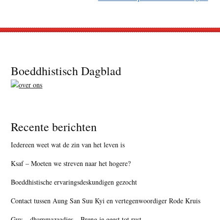
Footer
Boeddhistisch Dagblad
Recente berichten
Iedereen weet wat de zin van het leven is
Ksaf – Moeten we streven naar het hogere?
Boeddhistische ervaringsdeskundigen gezocht
Contact tussen Aung San Suu Kyi en vertegenwoordiger Rode Kruis
Guy – dhammazaadjes – Breng je geest tot rust