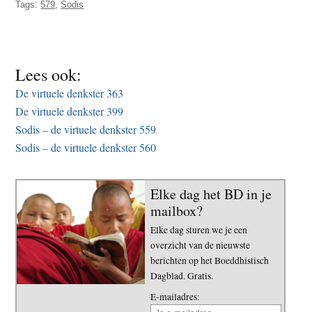
Tags:
579
,
Sodis
t
e
e
s
i
t
Lees ook:
e
De virtuele denkster 363
De virtuele denkster 399
Sodis – de virtuele denkster 559
Sodis – de virtuele denkster 560
Elke dag het BD in je
mailbox?
Elke dag sturen we je een
overzicht van de nieuwste
berichten op het Boeddhistisch
Dagblad. Gratis.
E-mailadres: