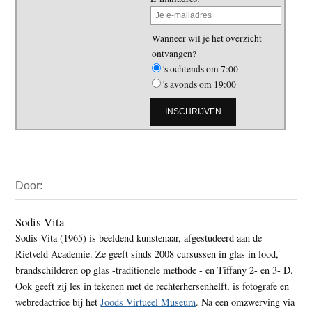
Wanneer wil je het overzicht
ontvangen?
's ochtends om 7:00
's avonds om 19:00
Primaire
Door:
Sidebar
Sodis Vita
Sodis Vita (1965) is beeldend kunstenaar, afgestudeerd aan de
Rietveld Academie. Ze geeft sinds 2008 cursussen in glas in lood,
brandschilderen op glas -traditionele methode - en Tiffany 2- en 3- D.
Ook geeft zij les in tekenen met de rechterhersenhelft, is fotografe en
webredactrice bij het
Joods Virtueel Museum
. Na een omzwerving via