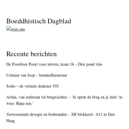
Footer
Boeddhistisch Dagblad
Recente berichten
De Poortloze Poort voor nitwits, koan 18 – Drie pond vlas
Column van Joop – hondenfluisteraar
Sodis – de virtuele denkster 592
Ardan, van zenleraar tot brugwachter – ‘Je opent de brug en je sluit ‘m
weer. Bijna zen.’
Verwoestende droogte en bosbranden – XR blokkeert A12 in Den
Haag