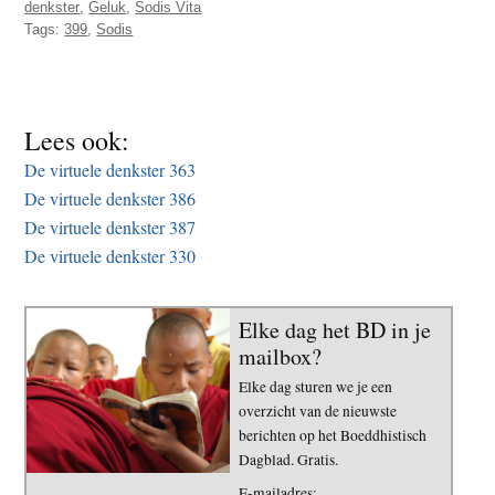
denkster
,
Geluk
,
Sodis Vita
t
e
Tags:
399
,
Sodis
e
s
i
t
Lees ook:
e
De virtuele denkster 363
De virtuele denkster 386
De virtuele denkster 387
De virtuele denkster 330
Elke dag het BD in je
mailbox?
Elke dag sturen we je een
overzicht van de nieuwste
berichten op het Boeddhistisch
Dagblad. Gratis.
E-mailadres: