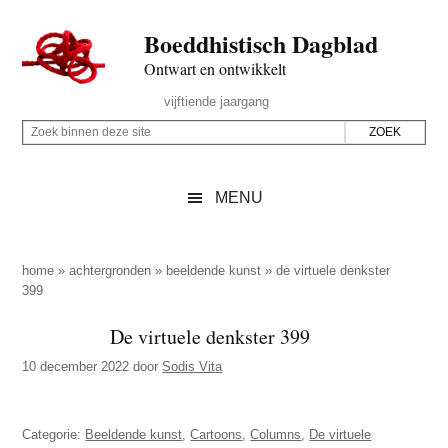
Door
Skip
Spring
Spring
Boeddhistisch Dagblad
naar
to
naar
naar
de
secondary
de
de
Ontwart en ontwikkelt
hoofd
menu
eerste
voettekst
Header
vijftiende jaargang
inhoud
sidebar
Rechts
Z
Z
o
o
e
e
MENU
k
k
b
o
i
p
home
»
achtergronden
»
beeldende kunst
»
de virtuele denkster
n
399
d
n
e
De virtuele denkster 399
e
z
n
10 december 2022
door
Sodis Vita
e
d
s
e
i
Categorie:
Beeldende kunst
,
Cartoons
,
Columns
,
De virtuele
z