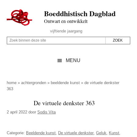
Door
Skip
Spring
Spring
Boeddhistisch Dagblad
naar
to
naar
naar
de
secondary
de
de
Ontwart en ontwikkelt
hoofd
menu
eerste
voettekst
Header
vijftiende jaargang
inhoud
sidebar
Rechts
Z
Z
o
o
e
e
MENU
k
k
b
o
i
p
home
»
achtergronden
»
beeldende kunst
»
de virtuele denkster
n
363
d
n
e
De virtuele denkster 363
e
z
n
2 april 2022
door
Sodis Vita
e
d
s
e
i
Categorie:
Beeldende kunst
,
De virtuele denkster
,
Geluk
,
Kunst
,
z