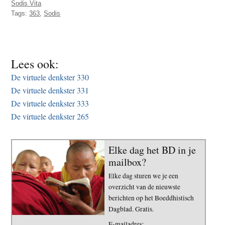
Sodis Vita
t
e
Tags:
363
,
Sodis
e
s
i
t
Lees ook:
e
De virtuele denkster 330
De virtuele denkster 331
De virtuele denkster 333
De virtuele denkster 265
Elke dag het BD in je
mailbox?
Elke dag sturen we je een
overzicht van de nieuwste
berichten op het Boeddhistisch
Dagblad. Gratis.
E-mailadres: