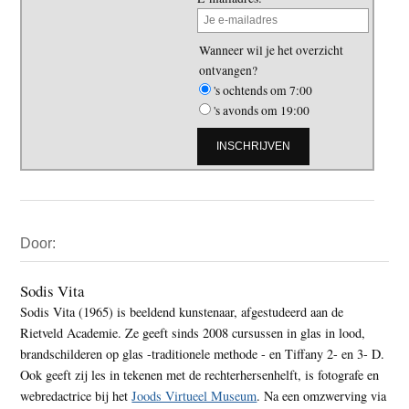
Wanneer wil je het overzicht
ontvangen?
's ochtends om 7:00
's avonds om 19:00
Primaire
Door:
Sidebar
Sodis Vita
Sodis Vita (1965) is beeldend kunstenaar, afgestudeerd aan de
Rietveld Academie. Ze geeft sinds 2008 cursussen in glas in lood,
brandschilderen op glas -traditionele methode - en Tiffany 2- en 3- D.
Ook geeft zij les in tekenen met de rechterhersenhelft, is fotografe en
webredactrice bij het
Joods Virtueel Museum
. Na een omzwerving via