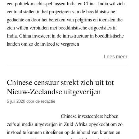
zoutg
het
een politiek machtsspel tussen India en China. India wil zich
te
centraal stellen in het projecteren van de boeddhistische
veel’
gedachte en door het bereiken van pelgrims en toeristen die
zich willen verbinden met boeddhistische erfgoedsites in
India. China investeert in de infrastructuur in boeddhistische
landen om zo de invloed te vergroten
over
Lees meer
Boed
inzet
Chinese censuur strekt zich uit tot
macht
Nieuw-Zeelandse uitgeverijen
India
Chin
5 juli 2020
door
de redactie
Chinese investeerders hebben
zelfs al media uitgeverijen in Zuid-Afrika opgekocht om zo
invloed te kunnen uitoefenen op de inhoud van kranten en