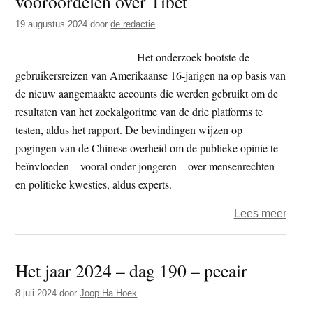
vooroordelen over Tibet
dag
19 augustus 2024
door
de redactie
253
–
Het onderzoek bootste de
lusje
gebruikersreizen van Amerikaanse 16-jarigen na op basis van
de nieuw aangemaakte accounts die werden gebruikt om de
resultaten van het zoekalgoritme van de drie platforms te
testen, aldus het rapport. De bevindingen wijzen op
pogingen van de Chinese overheid om de publieke opinie te
beïnvloeden – vooral onder jongeren – over mensenrechten
en politieke kwesties, aldus experts.
over
Lees meer
TikTo
bevor
Het jaar 2024 – dag 190 – peeair
pro-
Chin
8 juli 2024
door
Joop Ha Hoek
vooro