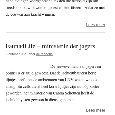
handleidingen voortgebracht, teksten die bedoeld zijn om
steeds opnieuw te worden getest en bekritiseerd, zodat ze met
de eeuwen aan kracht winnen.
over
Lees meer
Nāgā
en
Fauna4Life – ministerie der jagers
het
mahā
6 oktober 2021
door
de redactie
De verwevenheid van jagers en
politici is er altijd geweest. Dat de jachtclub uiterst korte
lijntjes heeft met de ambtenaren van LNV weten we ook
allang. En zelfs die al heel korte lijntjes zijn nu nóg korter
geworden: het ministerie van Carola Schouten heeft de
jachtlobbyisten gewoon in dienst genomen.
over
Lees meer