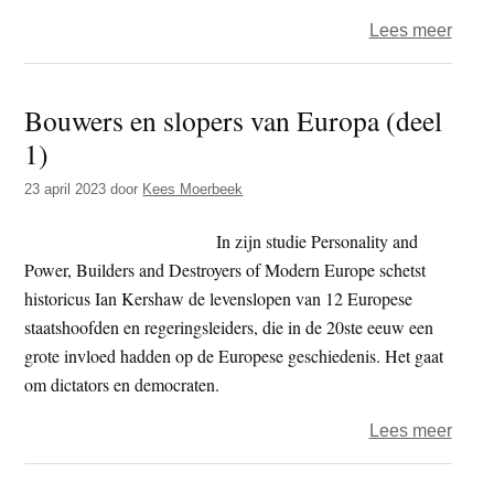
over
Lees meer
Chin
wil
Bouwers en slopers van Europa (deel
via
1)
invlo
op
23 april 2023
door
Kees Moerbeek
religi
zijn
In zijn studie Personality and
polit
Power, Builders and Destroyers of Modern Europe schetst
invlo
historicus Ian Kershaw de levenslopen van 12 Europese
op
staatshoofden en regeringsleiders, die in de 20ste eeuw een
Taiw
grote invloed hadden op de Europese geschiedenis. Het gaat
vergr
om dictators en democraten.
over
Lees meer
Bouw
en