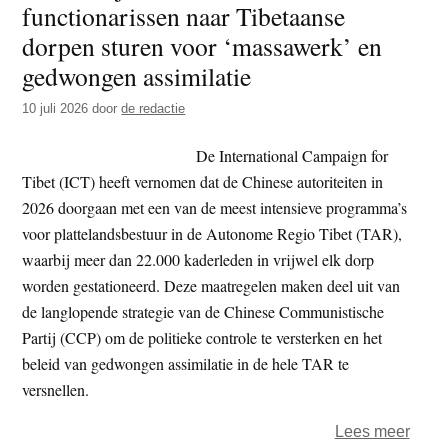
functionarissen naar Tibetaanse
t
e
dorpen sturen voor ‘massawerk’ en
e
s
gedwongen assimilatie
i
t
10 juli 2026
door
de redactie
e
De International Campaign for
Tibet (ICT) heeft vernomen dat de Chinese autoriteiten in
2026 doorgaan met een van de meest intensieve programma’s
voor plattelandsbestuur in de Autonome Regio Tibet (TAR),
waarbij meer dan 22.000 kaderleden in vrijwel elk dorp
worden gestationeerd. Deze maatregelen maken deel uit van
de langlopende strategie van de Chinese Communistische
Partij (CCP) om de politieke controle te versterken en het
beleid van gedwongen assimilatie in de hele TAR te
versnellen.
over
Lees meer