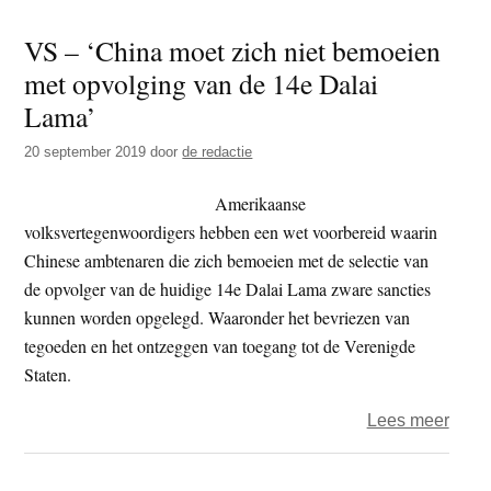
–
VS – ‘China moet zich niet bemoeien
‘bepe
met opvolging van de 14e Dalai
voor
Tibe
Lama’
boedd
20 september 2019
door
de redactie
geme
toeg
Amerikaanse
in
volksvertegenwoordigers hebben een wet voorbereid waarin
Nepal
Chinese ambtenaren die zich bemoeien met de selectie van
de opvolger van de huidige 14e Dalai Lama zware sancties
kunnen worden opgelegd. Waaronder het bevriezen van
tegoeden en het ontzeggen van toegang tot de Verenigde
Staten.
over
Lees meer
VS
–