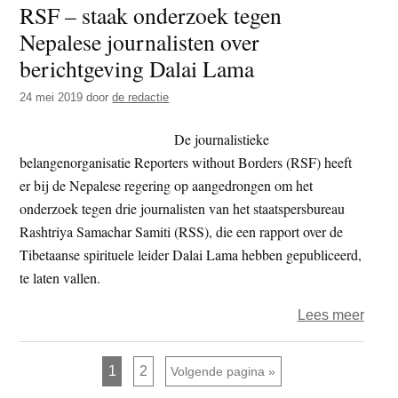
RSF – staak onderzoek tegen
‘Chin
Nepalese journalisten over
moet
zich
berichtgeving Dalai Lama
niet
24 mei 2019
door
de redactie
bemo
met
De journalistieke
opvol
belangenorganisatie Reporters without Borders (RSF) heeft
van
er bij de Nepalese regering op aangedrongen om het
de
onderzoek tegen drie journalisten van het staatspersbureau
14e
Rashtriya Samachar Samiti (RSS), die een rapport over de
Dalai
Tibetaanse spirituele leider Dalai Lama hebben gepubliceerd,
Lama
te laten vallen.
over
Lees meer
RSF
–
Pagina
Pagina
1
2
Ga naar
Volgende pagina »
staak