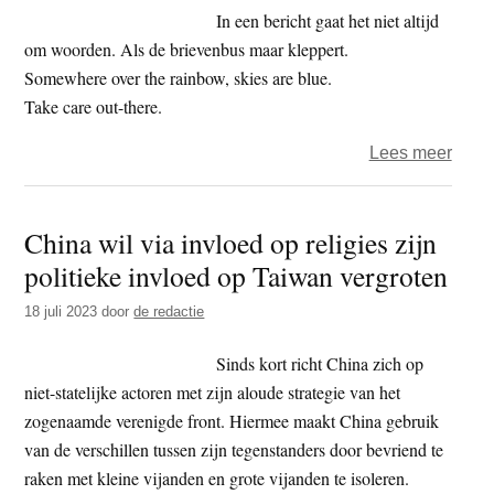
over
In een bericht gaat het niet altijd
Tibet
om woorden. Als de brievenbus maar kleppert.
Somewhere over the rainbow, skies are blue.
Take care out-there.
over
Lees meer
Het
jaar
China wil via invloed op religies zijn
2024
politieke invloed op Taiwan vergroten
–
dag
18 juli 2023
door
de redactie
190
–
Sinds kort richt China zich op
peeai
niet-statelijke actoren met zijn aloude strategie van het
zogenaamde verenigde front. Hiermee maakt China gebruik
van de verschillen tussen zijn tegenstanders door bevriend te
raken met kleine vijanden en grote vijanden te isoleren.