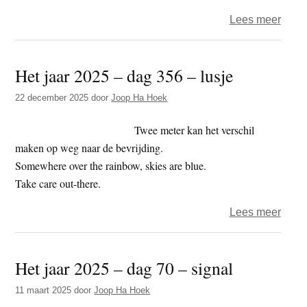
over
Lees meer
Food
–
Het jaar 2025 – dag 356 – lusje
Een
rode
22 december 2025
door
Joop Ha Hoek
kaart
voor
Twee meter kan het verschil
de
maken op weg naar de bevrijding.
echte
Somewhere over the rainbow, skies are blue.
kamp
Take care out-there.
van
over
Lees meer
dit
Het
WK
jaar
Het jaar 2025 – dag 70 – signal
2025
–
11 maart 2025
door
Joop Ha Hoek
dag