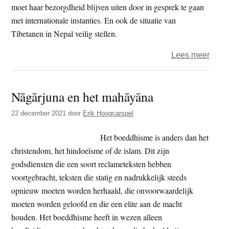
Japa
moet haar bezorgdheid blijven uiten door in gesprek te gaan
parle
met internationale instanties. En ook de situatie van
Tibetanen in Nepal veilig stellen.
over
Lees meer
Verd
opko
Nāgārjuna en het mahāyāna
Peki
–
22 december 2021
door
Erik Hoogcarspel
Brits
bela
Het boeddhisme is anders dan het
in
christendom, het hindoeïsme of de islam. Dit zijn
Hima
godsdiensten die een soort reclameteksten hebben
in
voortgebracht, teksten die statig en nadrukkelijk steeds
geva
opnieuw moeten worden herhaald, die onvoorwaardelijk
moeten worden geloofd en die een elite aan de macht
houden. Het boeddhisme heeft in wezen alleen