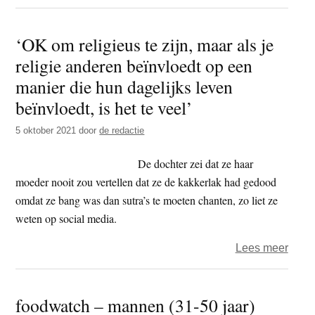
Faun
–
‘OK om religieus te zijn, maar als je
minis
religie anderen beïnvloedt op een
der
jager
manier die hun dagelijks leven
beïnvloedt, is het te veel’
5 oktober 2021
door
de redactie
De dochter zei dat ze haar
moeder nooit zou vertellen dat ze de kakkerlak had gedood
omdat ze bang was dan sutra’s te moeten chanten, zo liet ze
weten op social media.
over
Lees meer
‘OK
om
foodwatch – mannen (31-50 jaar)
relig