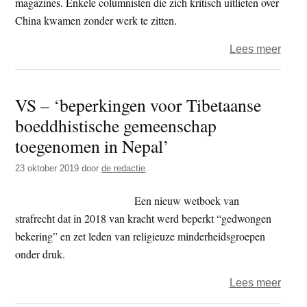
magazines. Enkele columnisten die zich kritisch uitlieten over
China kwamen zonder werk te zitten.
over
Lees meer
Chin
cens
VS – ‘beperkingen voor Tibetaanse
strekt
boeddhistische gemeenschap
zich
uit
toegenomen in Nepal’
tot
23 oktober 2019
door
de redactie
Nieu
Zeel
Een nieuw wetboek van
uitge
strafrecht dat in 2018 van kracht werd beperkt “gedwongen
bekering” en zet leden van religieuze minderheidsgroepen
onder druk.
over
Lees meer
VS