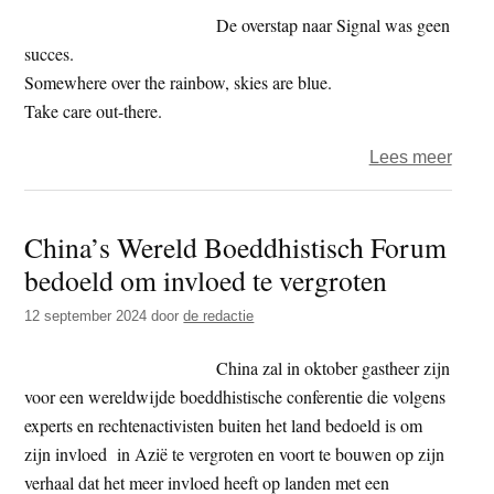
356
De overstap naar Signal was geen
–
succes.
lusje
Somewhere over the rainbow, skies are blue.
Take care out-there.
over
Lees meer
Het
jaar
China’s Wereld Boeddhistisch Forum
2025
bedoeld om invloed te vergroten
–
dag
12 september 2024
door
de redactie
70
–
China zal in oktober gastheer zijn
signa
voor een wereldwijde boeddhistische conferentie die volgens
experts en rechtenactivisten buiten het land bedoeld is om
zijn invloed in Azië te vergroten en voort te bouwen op zijn
verhaal dat het meer invloed heeft op landen met een