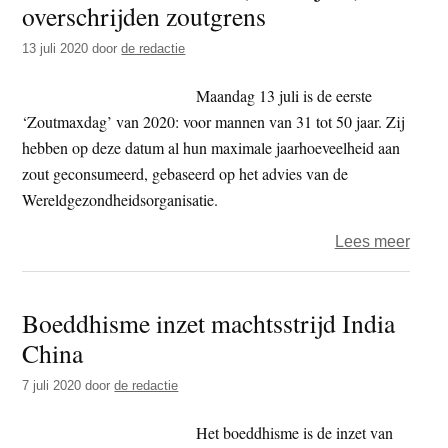
overschrijden zoutgrens
te
zijn,
13 juli 2020
door
de redactie
maar
als
Maandag 13 juli is de eerste
je
‘Zoutmaxdag’ van 2020: voor mannen van 31 tot 50 jaar. Zij
religi
hebben op deze datum al hun maximale jaarhoeveelheid aan
ande
zout geconsumeerd, gebaseerd op het advies van de
beïnv
Wereldgezondheidsorganisatie.
op
over
Lees meer
een
food
mani
–
die
Boeddhisme inzet machtsstrijd India
mann
hun
China
(31-
dagel
50
leven
7 juli 2020
door
de redactie
jaar)
beïnv
overs
is
Het boeddhisme is de inzet van