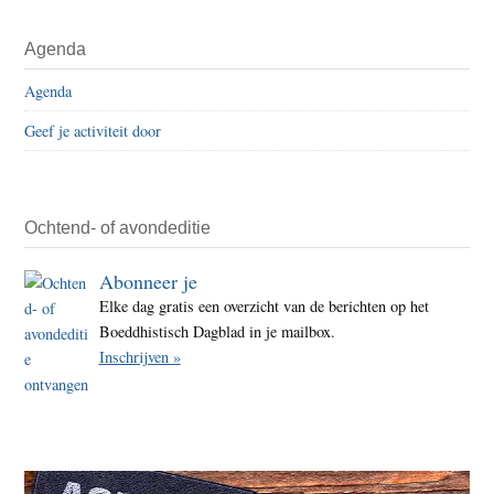
onde
Primaire
tege
Agenda
Sidebar
Nepa
Agenda
journ
over
Geef je activiteit door
beric
Dalai
Lam
Ochtend- of avondeditie
Abonneer je
Elke dag gratis een overzicht van de berichten op het
Boeddhistisch Dagblad in je mailbox.
Inschrijven »