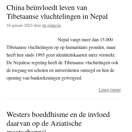
China beïnvloedt leven van
slope
Tibetaanse vluchtelingen in Nepal
van
Euro
16 januari 2023
door
de redactie
(deel
1)
Nepal vangt meer dan 15.000
Tibetaanse vluchtelingen op op humanitaire gronden, maar
heeft hen sinds 1995 geen identiteitskaarten meer verstrekt.
De Nepalese regering heeft de Tibetaanse vluchtelingen ook
de toegang tot scholen en universiteiten ontzegd en hen de
opening van bankrekeningen geweigerd.
over
Lees meer
Chin
beïnv
Westers boeddhisme en de invloed
leven
daarvan op de Aziatische
van
Tibe
maatschappij