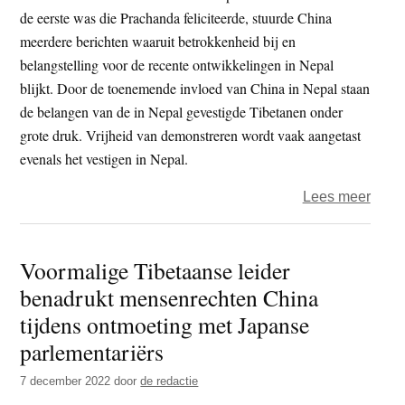
de
de eerste was die Prachanda feliciteerde, stuurde China
Aziat
meerdere berichten waaruit betrokkenheid bij en
maat
belangstelling voor de recente ontwikkelingen in Nepal
blijkt. Door de toenemende invloed van China in Nepal staan
de belangen van de in Nepal gevestigde Tibetanen onder
grote druk. Vrijheid van demonstreren wordt vaak aangetast
evenals het vestigen in Nepal.
over
Lees meer
Slaat
Nepa
Voormalige Tibetaanse leider
een
benadrukt mensenrechten China
Chin
welge
tijdens ontmoeting met Japanse
comm
parlementariërs
koers
7 december 2022
door
de redactie
in?