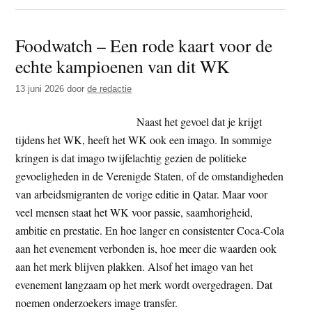
Chin
blijft
Foodwatch – Een rode kaart voor de
tiend
echte kampioenen van dit WK
funct
naar
13 juni 2026
door
de redactie
Tibe
dorp
Naast het gevoel dat je krijgt
sture
tijdens het WK, heeft het WK ook een imago. In sommige
voor
kringen is dat imago twijfelachtig gezien de politieke
‘mas
gevoeligheden in de Verenigde Staten, of de omstandigheden
en
van arbeidsmigranten de vorige editie in Qatar. Maar voor
gedw
veel mensen staat het WK voor passie, saamhorigheid,
assim
ambitie en prestatie. En hoe langer en consistenter Coca-Cola
aan het evenement verbonden is, hoe meer die waarden ook
aan het merk blijven plakken. Alsof het imago van het
evenement langzaam op het merk wordt overgedragen. Dat
noemen onderzoekers image transfer.