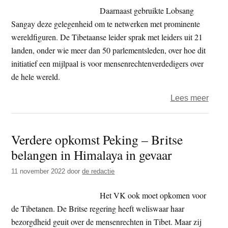
Daarnaast gebruikte Lobsang
Sangay deze gelegenheid om te netwerken met prominente
wereldfiguren. De Tibetaanse leider sprak met leiders uit 21
landen, onder wie meer dan 50 parlementsleden, over hoe dit
initiatief een mijlpaal is voor mensenrechtenverdedigers over
de hele wereld.
over
Lees meer
Voor
Tibe
Verdere opkomst Peking – Britse
leide
belangen in Himalaya in gevaar
bena
mens
11 november 2022
door
de redactie
Chin
tijde
Het VK ook moet opkomen voor
ontm
de Tibetanen. De Britse regering heeft weliswaar haar
met
bezorgdheid geuit over de mensenrechten in Tibet. Maar zij