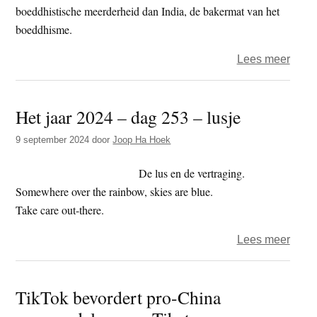
boeddhistische meerderheid dan India, de bakermat van het
boeddhisme.
over
Lees meer
China
Were
Het jaar 2024 – dag 253 – lusje
Boedd
Foru
9 september 2024
door
Joop Ha Hoek
bedo
om
De lus en de vertraging.
invlo
Somewhere over the rainbow, skies are blue.
te
Take care out-there.
vergr
over
Lees meer
Het
jaar
TikTok bevordert pro-China
2024
–