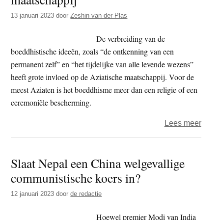
vluch
13 januari 2023
door
Zeshin van der Plas
in
Nepa
De verbreiding van de
boeddhistische ideeën, zoals “de ontkenning van een
permanent zelf” en “het tijdelijke van alle levende wezens”
heeft grote invloed op de Aziatische maatschappij. Voor de
meest Aziaten is het boeddhisme meer dan een religie of een
ceremoniële bescherming.
over
Lees meer
West
boed
Slaat Nepal een China welgevallige
en
communistische koers in?
de
invlo
12 januari 2023
door
de redactie
daar
op
Hoewel premier Modi van India