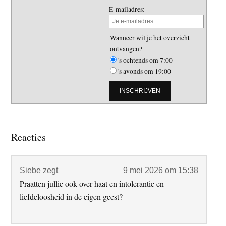
E-mailadres:
Wanneer wil je het overzicht
ontvangen?
's ochtends om 7:00
's avonds om 19:00
Lees
Reacties
Interacties
Siebe
zegt
9 mei 2026 om 15:38
Praatten jullie ook over haat en intolerantie en
liefdeloosheid in de eigen geest?