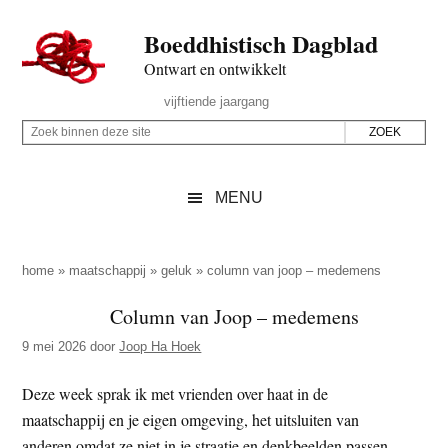
Door
Skip
Spring
Spring
Boeddhistisch Dagblad
naar
to
naar
naar
de
secondary
de
de
Ontwart en ontwikkelt
hoofd
menu
eerste
voettekst
Header
vijftiende jaargang
inhoud
sidebar
Rechts
Z
Z
o
o
e
e
MENU
k
k
b
o
i
p
home
»
maatschappij
»
geluk
»
column van joop – medemens
n
d
Column van Joop – medemens
n
e
e
9 mei 2026
door
Joop Ha Hoek
z
n
e
d
Deze week sprak ik met vrienden over haat in de
s
e
maatschappij en je eigen omgeving, het uitsluiten van
i
z
anderen omdat ze niet in je straatje en denkbeelden passen.