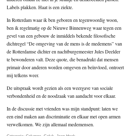
t
e
Labels plakken. Haat is een ziekte.
e
s
In Rotterdam waar ik ben geboren en tegenwoordig woon,
i
ben ik regelmatig op de Nieuwe Binnenweg waar tegen een
t
gevel van een gebouw de inmiddels bekende filosofische
e
dichtregel “De omgeving van de mens is de medemens” van
de Rotterdamse dichter en nachtburgemeester Jules Deelder
te bewonderen valt. Deze quote, die benadrukt dat mensen
primair door anderen worden omgeven en beïnvloed, ontroert
mij telkens weer.
De uitspraak wordt gezien als een weergave van sociale
verbondenheid en de noodzaak van aandacht voor elkaar.
In de discussie met vrienden was mijn standpunt: laten we
een eind maken aan discriminatie en elkaar met open armen
verwelkomen. We zijn allemaal medemensen.