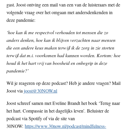
gast. Joost ontving een mail van een van de luisteraars met de
t
e
volgende vraag over het omgaan met andersdenkenden in
e
s
deze pandemie:
i
t
‘hoe kan ik me respectvol verhouden tot mensen die zo
e
anders denken, hoe kan ik blijven verzachten naar mensen
die een andere keus maken terwijl ik de zorg in zie storten
terwijl dat m.i. voorkomen had kunnen worden. Kortom: hoe
houd ik het hart vrij van boosheid en onbegrip in deze
pandemie?’
Wil je reageren op deze podcast? Heb je andere vragen? Mail
Joost via
joost@30NOW.nl
Joost schreef samen met Eveline Brandt het boek ‘Terug naar
het hart. Compassie in het dagelijks leven’. Beluister de
podcast via Spotify of via de site van
30NOW:
https://www.30now.nl/podcast/mindfulness-