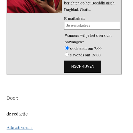
berichten op het Boeddhistisch
Dagblad. Gratis.
E-mailadres:
Wanneer wil je het overzicht
ontvangen?
's ochtends om 7:00
's avonds om 19:00
Primaire
Door:
Sidebar
de redactie
Alle artikelen »