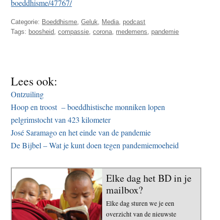
boeddhisme/47767/
Categorie:
Boeddhisme
,
Geluk
,
Media
,
podcast
Tags:
boosheid
,
compassie
,
corona
,
medemens
,
pandemie
Lees ook:
Ontzuiling
Hoop en troost – boeddhistische monniken lopen
pelgrimstocht van 423 kilometer
José Saramago en het einde van de pandemie
De Bijbel – Wat je kunt doen tegen pandemiemoeheid
Elke dag het BD in je
mailbox?
Elke dag sturen we je een
overzicht van de nieuwste