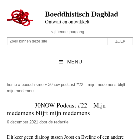
Door
Skip
Spring
Spring
Boeddhistisch Dagblad
naar
to
naar
naar
de
secondary
de
de
Ontwart en ontwikkelt
hoofd
menu
eerste
voettekst
Header
vijftiende jaargang
inhoud
sidebar
Rechts
Z
Z
o
o
e
e
MENU
k
k
b
o
i
p
home
»
boeddhisme
»
30now podcast #22 – mijn medemens blijft
n
mijn medemens
d
n
e
30NOW Podcast #22 – Mijn
e
z
medemens blijft mijn medemens
n
e
d
6 december 2021
door
de redactie
s
e
i
Dit keer geen dialoog tussen Joost en Eveline of een andere
z