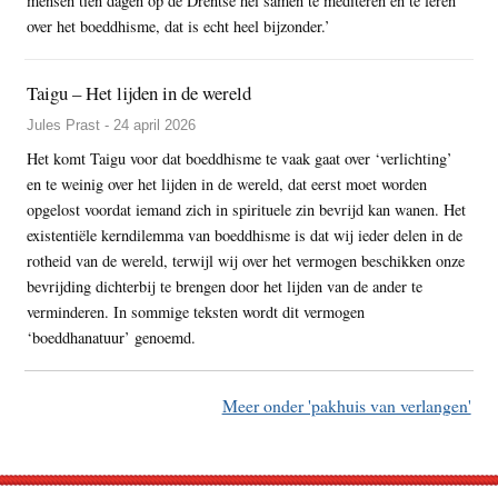
mensen tien dagen op de Drentse hei samen te mediteren en te leren
over het boeddhisme, dat is echt heel bijzonder.’
Taigu – Het lijden in de wereld
Jules Prast - 24 april 2026
Het komt Taigu voor dat boeddhisme te vaak gaat over ‘verlichting’
en te weinig over het lijden in de wereld, dat eerst moet worden
opgelost voordat iemand zich in spirituele zin bevrijd kan wanen. Het
existentiële kerndilemma van boeddhisme is dat wij ieder delen in de
rotheid van de wereld, terwijl wij over het vermogen beschikken onze
bevrijding dichterbij te brengen door het lijden van de ander te
verminderen. In sommige teksten wordt dit vermogen
‘boeddhanatuur’ genoemd.
Meer onder 'pakhuis van verlangen'