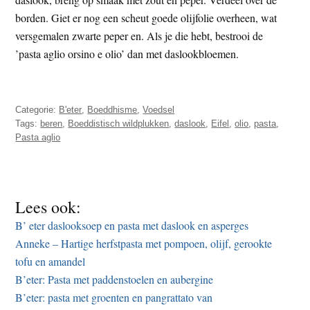
borden. Giet er nog een scheut goede olijfolie overheen, wat
versgemalen zwarte peper en. Als je die hebt, bestrooi de
’pasta aglio orsino e olio’ dan met daslookbloemen.
Categorie:
B'eter
,
Boeddhisme
,
Voedsel
Tags:
beren
,
Boeddistisch wildplukken
,
daslook
,
Eifel
,
olio
,
pasta
,
Pasta aglio
Lees ook:
B’ eter daslooksoep en pasta met daslook en asperges
Anneke – Hartige herfstpasta met pompoen, olijf, gerookte
tofu en amandel
B’eter: Pasta met paddenstoelen en aubergine
B’eter: pasta met groenten en pangrattato van