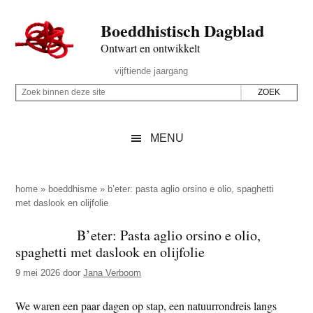
Door
Skip
Spring
Spring
Boeddhistisch Dagblad
naar
to
naar
naar
de
secondary
de
de
Ontwart en ontwikkelt
hoofd
menu
eerste
voettekst
Header
vijftiende jaargang
inhoud
sidebar
Rechts
Z
Z
o
o
e
e
MENU
k
k
b
o
i
p
home
»
boeddhisme
»
b’eter: pasta aglio orsino e olio, spaghetti
n
met daslook en olijfolie
d
n
e
B’eter: Pasta aglio orsino e olio,
e
z
spaghetti met daslook en olijfolie
n
e
d
9 mei 2026
door
Jana Verboom
s
e
i
We waren een paar dagen op stap, een natuurrondreis langs
z