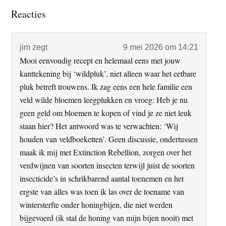
Lees
Reacties
Interacties
jim
zegt
9 mei 2026 om 14:21
Mooi eenvoudig recept en helemaal eens met jouw
kanttekening bij ‘wildpluk’, niet alleen waar het eetbare
pluk betreft trouwens. Ik zag eens een hele familie een
veld wilde bloemen leegplukken en vroeg: Heb je nu
geen geld om bloemen te kopen of vind je ze niet leuk
staan hier? Het antwoord was te verwachten: ‘Wij
houden van veldboeketten’. Geen discussie, ondertussen
maak ik mij met Extinction Rebellion, zorgen over het
verdwijnen van soorten insecten terwijl juist de soorten
insecticide’s in schrikbarend aantal toenemen en het
ergste van alles was toen ik las over de toename van
wintersterfte onder honingbijen, die niet werden
bijgevoerd (ik stal de honing van mijn bijen nooit) met