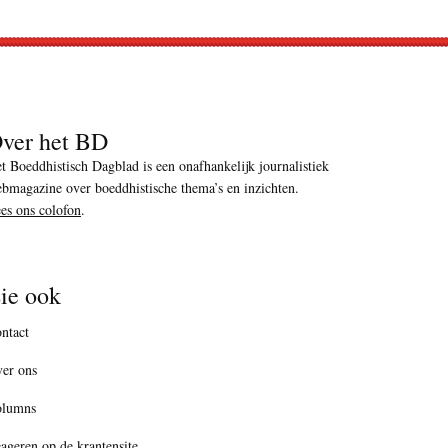
ver het BD
t Boeddhistisch Dagblad is een onafhankelijk journalistiek
bmagazine over boeddhistische thema’s en inzichten.
es ons colofon
.
ie ook
ntact
er ons
olumns
ageren op de krantensite