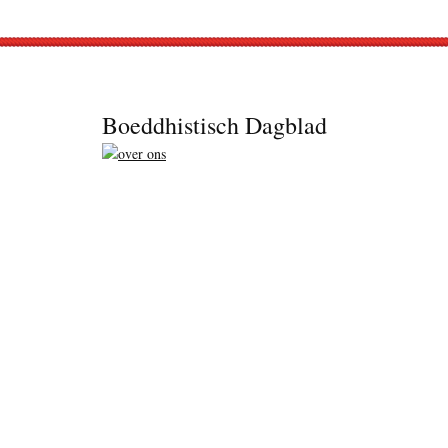
Footer
Boeddhistisch Dagblad