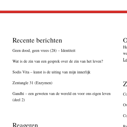
Recente berichten
O
He
Geen dood, geen vrees (28) – Identiteit
we
Le
Wat is de zin van een gesprek over de zin van het leven?
Sodis Vita – kunst is de uiting van mijn innerlijk
Z
Zentangle 31 (Enzymen)
Gandhi – een geweten van de wereld en voor ons eigen leven
Co
(deel 2)
Ov
C
Reageren
Re