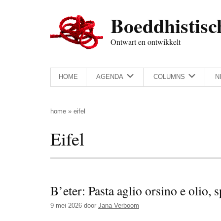
Door
Skip
Spring
Spring
Boeddhistisc
naar
to
naar
naar
de
secondary
de
de
Ontwart en ontwikkelt
hoofd
menu
eerste
voettekst
inhoud
sidebar
HOME
AGENDA
COLUMNS
N
home
»
eifel
Eifel
B’eter: Pasta aglio orsino e olio, 
9 mei 2026
door
Jana Verboom