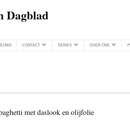
h Dagblad
IEUWS
CONTACT
SERIES
OVER ONS
P
spaghetti met daslook en olijfolie