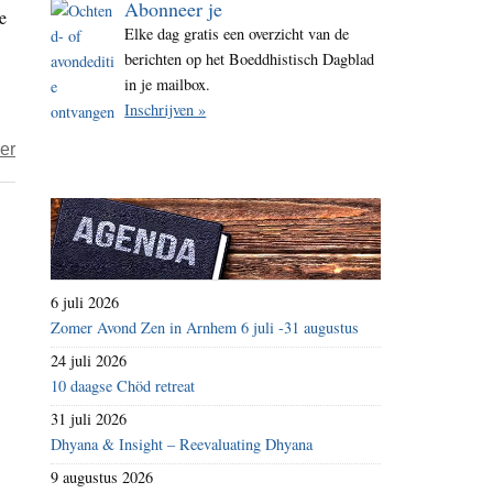
Abonneer je
e
i
Elke dag gratis een overzicht van de
t
berichten op het Boeddhistisch Dagblad
e
in je mailbox.
Inschrijven »
over
er
B’eter:
Pasta
aglio
orsino
e
6 juli 2026
olio,
Zomer Avond Zen in Arnhem 6 juli -31 augustus
spaghetti
24 juli 2026
met
10 daagse Chöd retreat
daslook
31 juli 2026
en
Dhyana & Insight – Reevaluating Dhyana
olijfolie
9 augustus 2026