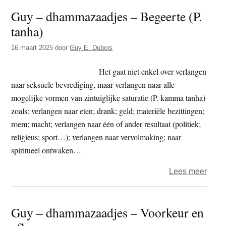
–
kunn
Guy – dhammazaadjes – Begeerte (P.
dham
bevri
tanha)
–
van
Zitte
het
16 maart 2025
door
Guy E. Dubois
als
aang
een
Het gaat niet enkel over verlangen
berg,
naar seksuele bevrediging, maar verlangen naar alle
stro
mogelijke vormen van zintuiglijke saturatie (P. kamma tanha)
als
zoals: verlangen naar eten; drank; geld; materiële bezittingen;
een
roem; macht; verlangen naar één of ander resultaat (politiek;
rivie
religieus; sport…); verlangen naar vervolmaking; naar
spiritueel ontwaken…
over
Lees meer
Guy
–
Guy – dhammazaadjes – Voorkeur en
dham
–