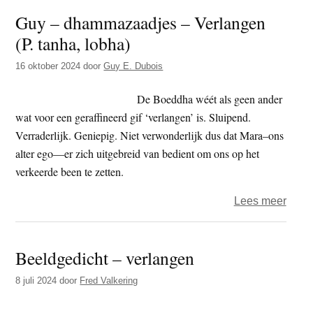
–
Guy – dhammazaadjes – Verlangen
dham
(P. tanha, lobha)
–
Verl
16 oktober 2024
door
Guy E. Dubois
en
bevri
De Boeddha wéét als geen ander
vorm
wat voor een geraffineerd gif ‘verlangen’ is. Sluipend.
een
Verraderlijk. Geniepig. Niet verwonderlijk dus dat Mara–ons
contr
alter ego—er zich uitgebreid van bedient om ons op het
verkeerde been te zetten.
over
Lees meer
Guy
–
Beeldgedicht – verlangen
dham
–
8 juli 2024
door
Fred Valkering
Verl
(P.