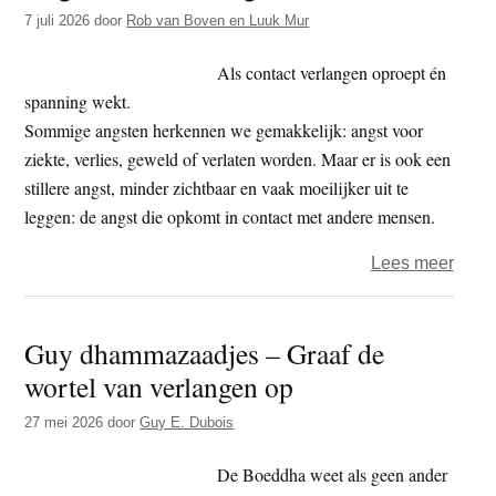
t
7 juli 2026
door
Rob van Boven en Luuk Mur
e
e
s
Als contact verlangen oproept én
i
spanning wekt.
t
Sommige angsten herkennen we gemakkelijk: angst voor
e
ziekte, verlies, geweld of verlaten worden. Maar er is ook een
stillere angst, minder zichtbaar en vaak moeilijker uit te
leggen: de angst die opkomt in contact met andere mensen.
over
Lees meer
Angs
voor
Guy dhammazaadjes – Graaf de
onze
wortel van verlangen op
angst
27 mei 2026
door
Guy E. Dubois
De Boeddha weet als geen ander