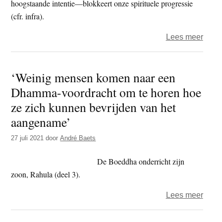
hoop
hoogstaande intentie—blokkeert onze spirituele progressie
(cfr. infra).
over
Lees meer
Guy
–
‘Weinig mensen komen naar een
Verl
Dhamma-voordracht om te horen hoe
(P.
tanha
ze zich kunnen bevrijden van het
lobha
aangename’
27 juli 2021
door
André Baets
De Boeddha onderricht zijn
zoon, Rahula (deel 3).
over
Lees meer
‘Wein
mens