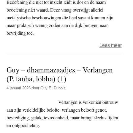
Beoefening die niet tot inzicht leidt is dor en de naam
beoefening niet waard. Deze vraag overstijgt allerlei
metafysische beschouwingen die heel savant kunnen zijn
maar praktisch weinig zoden aan de dijk brengen naar
bevrijding toe.
over
Lees meer
Verl
(P.
Guy – dhammazaadjes – Verlangen
tanha
(P. tanha, lobha) (1)
lobha
(2)
4 januari 2026
door
Guy E. Dubois
Verlangen is volkomen ontrouw
aan zijn verleidelijke belofte: verlangen belooft genot,
bevrediging, geluk, tevredenheid, maar brengt slechts lijden
en ontgoocheling.