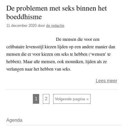
De problemen met seks binnen het
kome
boeddhisme
naar
een
11 december 2020
door
de redactie
Dha
voord
De mensen die voor een
om
celibataire levensstijl kiezen lijden op een andere manier dan
te
mensen die er voor kiezen om seks te hebben (‘wensen’ te
hore
hebben). Maar alle mensen, ook monniken, lijden als ze
hoe
verlangen naar het hebben van seks.
ze
over
Lees meer
zich
De
kunn
prob
bevri
Pagina
Pagina
1
2
Ga naar
Volgende pagina »
met
van
seks
het
Primaire
binn
aang
Agenda
Sidebar
het