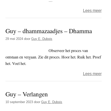
…
tanha
over
Lees meer
lobha
Beeld
–
Guy – dhammazaadjes – Dhamma
verl
29 mei 2024
door
Guy E. Dubois
Observeer het proces van
ontstaan en vergaan. Zie dit proces. Hoor het. Ruik het. Proef
het. Voel het.
over
Lees meer
Guy
–
Guy – Verlangen
dham
–
10 september 2023
door
Guy E. Dubois
Dha