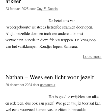
afkeer
Bege
23 februari 2025
door
Guy E. Dubois
(P.
tanha
De betekenis van
‘wedergeboorte’ is: steeds hetzelfde stramien doorlopen.
Altijd hetzelfde doen en toch een andere uitkomst
verwachten. Steeds in diezelfde val trappen. De kringloop
van het vastklampen. Rondjes lopen. Samsara.
over
Lees meer
Guy
–
Nathan – Wees een licht voor jezelf
dham
–
29 december 2024
door
gastauteur
Voor
en
Het is goed te twijfelen aan alles
afkee
en iedereen, dus ook aan jezelf. Wie geen twijfel toestaat kan
wel eens voorgoed komen vast te zitten in bepaalde