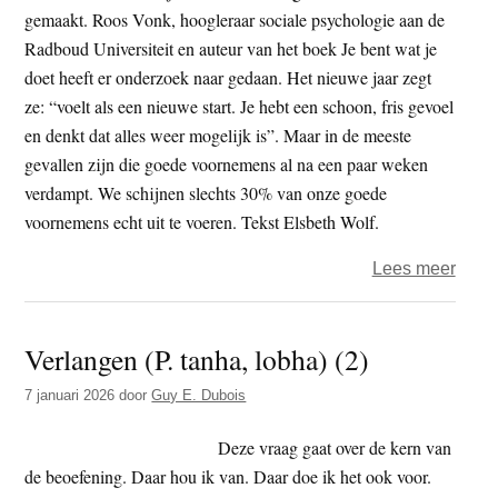
gemaakt. Roos Vonk, hoogleraar sociale psychologie aan de
Radboud Universiteit en auteur van het boek Je bent wat je
doet heeft er onderzoek naar gedaan. Het nieuwe jaar zegt
ze: “voelt als een nieuwe start. Je hebt een schoon, fris gevoel
en denkt dat alles weer mogelijk is”. Maar in de meeste
gevallen zijn die goede voornemens al na een paar weken
verdampt. We schijnen slechts 30% van onze goede
voornemens echt uit te voeren. Tekst Elsbeth Wolf.
over
Lees meer
Gew
door
Verlangen (P. tanha, lobha) (2)
onve
door
7 januari 2026
door
Guy E. Dubois
Deze vraag gaat over de kern van
de beoefening. Daar hou ik van. Daar doe ik het ook voor.