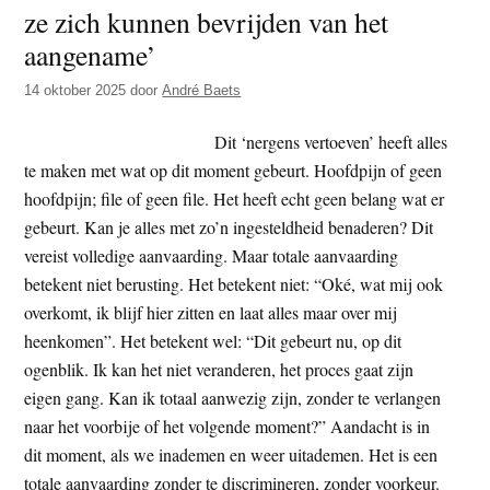
Bevri
ze zich kunnen bevrijden van het
verdr
aangename’
geen
14 oktober 2025
door
André Baets
hecht
Dit ‘nergens vertoeven’ heeft alles
te maken met wat op dit moment gebeurt. Hoofdpijn of geen
hoofdpijn; file of geen file. Het heeft echt geen belang wat er
gebeurt. Kan je alles met zo’n ingesteldheid benaderen? Dit
vereist volledige aanvaarding. Maar totale aanvaarding
betekent niet berusting. Het betekent niet: “Oké, wat mij ook
overkomt, ik blijf hier zitten en laat alles maar over mij
heenkomen”. Het betekent wel: “Dit gebeurt nu, op dit
ogenblik. Ik kan het niet veranderen, het proces gaat zijn
eigen gang. Kan ik totaal aanwezig zijn, zonder te verlangen
naar het voorbije of het volgende moment?” Aandacht is in
dit moment, als we inademen en weer uitademen. Het is een
totale aanvaarding zonder te discrimineren, zonder voorkeur.