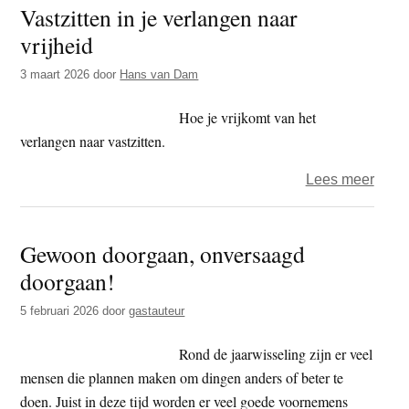
Vastzitten in je verlangen naar
West
vrijheid
boed
is
3 maart 2026
door
Hans van Dam
toeko
anti-
Hoe je vrijkomt van het
weste
verlangen naar vastzitten.
over
Lees meer
Vastz
in
Gewoon doorgaan, onversaagd
je
doorgaan!
verl
naar
5 februari 2026
door
gastauteur
vrijhe
Rond de jaarwisseling zijn er veel
mensen die plannen maken om dingen anders of beter te
doen. Juist in deze tijd worden er veel goede voornemens