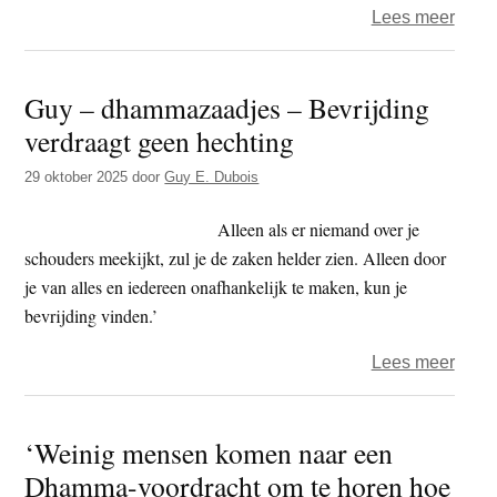
over
Lees meer
Guy
–
Guy – dhammazaadjes – Bevrijding
dham
verdraagt geen hechting
–
Verl
29 oktober 2025
door
Guy E. Dubois
(P.
tanha
Alleen als er niemand over je
lobha
schouders meekijkt, zul je de zaken helder zien. Alleen door
(1)
je van alles en iedereen onafhankelijk te maken, kun je
bevrijding vinden.’
over
Lees meer
Guy
–
‘Weinig mensen komen naar een
dham
Dhamma-voordracht om te horen hoe
–