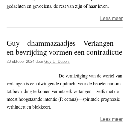
gedachten en gevoelens, de rest van zijn of haar leven.
over
Lees meer
Nath
–
Guy – dhammazaadjes – Verlangen
Wee
en bevrijding vormen een contradictie
een
licht
20 oktober 2024
door
Guy E. Dubois
voor
jezelf
De vernietiging van de wortel van
verlangen is een dwingende opdracht voor de beoefenaar om
tot bevrijding te komen vermits élk verlangen—zelfs met de
meest hoogstaande intentie (P. cetana)—spirituele progressie
verhindert en blokkeert.
over
Lees meer
Guy