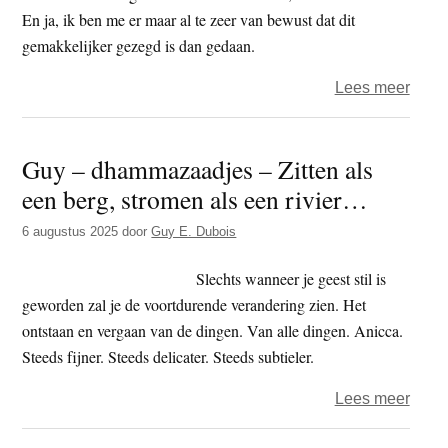
En ja, ik ben me er maar al te zeer van bewust dat dit
gemakkelijker gezegd is dan gedaan.
over
Lees meer
‘Wein
mens
Guy – dhammazaadjes – Zitten als
kome
een berg, stromen als een rivier…
naar
een
6 augustus 2025
door
Guy E. Dubois
Dha
voord
Slechts wanneer je geest stil is
om
geworden zal je de voortdurende verandering zien. Het
te
ontstaan en vergaan van de dingen. Van alle dingen. Anicca.
hore
Steeds fijner. Steeds delicater. Steeds subtieler.
hoe
over
Lees meer
ze
Guy
zich