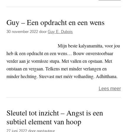
Guy
–
Guy – Een opdracht en een wens
Heil
hand
30 november 2022
door
Guy E. Dubois
(P.
sam
Mijn beste kalyanamitta, voor jou
kamm
heb ik een opdracht en een wens… Bouw onverstoorbaar
verder aan je vormloze stupa. Met vallen en opstaan. Met
ontstaan en vergaan. Telkens met mínder verlangen en
mínder hechting. Steevast met méér volharding. Adhitthana.
over
Lees meer
Guy
–
Sleutel tot inzicht – Angst is een
Een
subtiel element van hoop
opdra
en
27 juni 2022
door
gastauteur