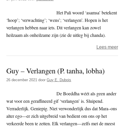
een
wens
Het Pali woord ‘asamsa’ betekent
‘hoop’; ‘verwachting’; ‘wens’; ‘verlangen’. Hopen is het
verlangen hebben naar iets. Dit verlangen kan zowel
heilzaam als onheilzame zijn (zie de uitleg bij chanda).
over
Lees meer
Sleut
tot
Guy – Verlangen (P. tanha, lobha)
inzic
–
26 december 2021
door
Guy E. Dubois
Angs
is
De Boeddha wéét als geen ander
een
wat voor een geraffineerd gif ‘verlangen’ is. Sluipend.
subti
Verraderlijk. Geniepig. Niet verwonderlijk dus dat Mara–ons
elem
alter ego—er zich uitgebreid van bedient om ons op het
van
verkeerde been te zetten. Elk verlangen—zelfs met de meest