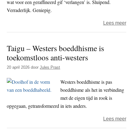
wat voor een geraffineerd gif ‘verlangen’ is. Sluipend.
Verraderlijk. Geniepig.
over
Lees meer
Guy
dham
Taigu – Westers boeddhisme is
–
toekomstloos anti-westers
Graaf
de
20 april 2026
door
Jules Prast
worte
van
Westers boeddhisme is pas
verl
boeddhisme als het in verbinding
op
met de eigen tijd in rook is
opgegaan, getransformeerd in iets anders.
over
Lees meer
Taigu
–