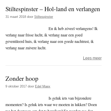
jaar
Stiltespinster – Hol-land en verlangen
2018
–
31 maart 2018
door
Stiltespinster
de
hond
En ik heb zóveel verlangens! Ik
dag
verlang naar frisse lucht, ik verlang naar een goed
–
geventileerd huis, ik verlang naar een goede nachtrust, ik
verl
verlang naar zuivere lucht.
over
Lees meer
Stilt
–
Zonder hoop
Hol-
land
9 oktober 2017
door
Edel Maex
en
verl
Is geluk iets van bijzondere
momenten? Is geluk iets waar we moeten in lukken? Doen
we het daarvoor, om dat te bereiken? En worden we dan