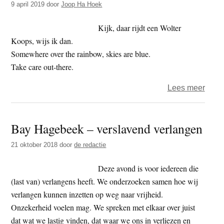
9 april 2019
door
Joop Ha Hoek
lust
en
Kijk, daar rijdt een Wolter
het
Koops, wijs ik dan.
boed
Somewhere over the rainbow, skies are blue.
Take care out-there.
over
Lees meer
Het
jaar
Bay Hagebeek – verslavend verlangen
2019
–
21 oktober 2018
door
de redactie
dag
99
Deze avond is voor iedereen die
–
(last van) verlangens heeft. We onderzoeken samen hoe wij
Wolte
verlangen kunnen inzetten op weg naar vrijheid.
Koop
Onzekerheid voelen mag. We spreken met elkaar over juist
dat wat we lastig vinden, dat waar we ons in verliezen en