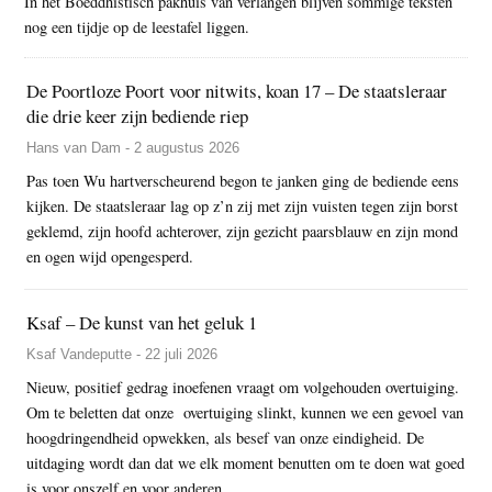
In het Boeddhistisch pakhuis van verlangen blijven sommige teksten
nog een tijdje op de leestafel liggen.
De Poortloze Poort voor nitwits, koan 17 – De staatsleraar
die drie keer zijn bediende riep
Hans van Dam - 2 augustus 2026
Pas toen Wu hartverscheurend begon te janken ging de bediende eens
kijken. De staatsleraar lag op z’n zij met zijn vuisten tegen zijn borst
geklemd, zijn hoofd achterover, zijn gezicht paarsblauw en zijn mond
en ogen wijd opengesperd.
Ksaf – De kunst van het geluk 1
Ksaf Vandeputte - 22 juli 2026
Nieuw, positief gedrag inoefenen vraagt om volgehouden overtuiging.
Om te beletten dat onze overtuiging slinkt, kunnen we een gevoel van
hoogdringendheid opwekken, als besef van onze eindigheid. De
uitdaging wordt dan dat we elk moment benutten om te doen wat goed
is voor onszelf en voor anderen.