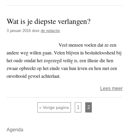
Sams
Wat is je diepste verlangen?
3 januari 2016
door
de redactie
Veel mensen voelen dat ze een
andere weg willen gaan. Velen blijven in besluiteloosheid bij
het oude omdat het zogezegd veilig is, een illusie die hen
zwaar opbreekt op het einde van hun leven en hen met een
onvoltooid gevoel achterlaat.
over
Lees meer
Wat
is
Pagina
Pagina
Ga naar
1
2
«
Vorige pagina
je
dieps
Primaire
verl
Agenda
Sidebar