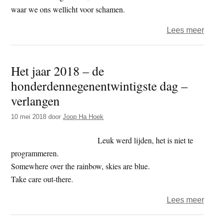
waar we ons wellicht voor schamen.
over
Lees meer
Bay
Hage
Het jaar 2018 – de
–
honderdennegenentwintigste dag –
versl
verl
verlangen
10 mei 2018
door
Joop Ha Hoek
Leuk werd lijden, het is niet te
programmeren.
Somewhere over the rainbow, skies are blue.
Take care out-there.
over
Lees meer
Het