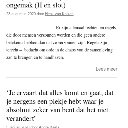
ongemak (II en slot)
t
e
e
s
23 augustus 2020
door
Henk van Kalken
i
Er zijn allemaal rechten en regels
t
die door mensen verzonnen worden en die geen andere
e
betekenis hebben dan dat ze verzonnen zijn. Regels zijn –
terecht – bedacht om orde in de chaos van de samenleving
aan te brengen en te handhaven.
over
Lees meer
Gemi
over
‘Je ervaart dat alles komt en gaat, dat
vrijhe
je nergens een plekje hebt waar je
en
ande
absoluut zeker van bent dat het niet
onge
verandert’
(II
5 januari 2020
door
André Baets