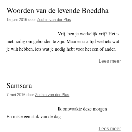
berei
Woorden van de levende Boeddha
om
te
15 juni 2016
door
Zeshin van der Plas
kijke
Vrij, ben je werkelijk vrij? Het is
niet nodig om gebonden te zijn. Maar er is altijd wel iets wat
je wilt hebben, iets wat je nodig hebt voor het een of ander.
over
Lees meer
Woor
van
Samsara
de
leve
7 mei 2016
door
Zeshin van der Plas
Boed
Ik ontwaakte deze morgen
En miste een stuk van de dag
over
Lees meer