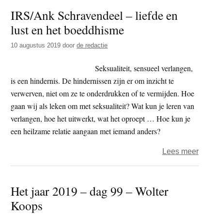
ter
plekj
IRS/Ank Schravendeel – liefde en
Braa
hebt
lust en het boeddhisme
–
waar
Het
je
10 augustus 2019
door
de redactie
verl
absol
naar
zeker
Seksualiteit, sensueel verlangen,
unie
van
is een hindernis. De hindernissen zijn er om inzicht te
ervar
bent
verwerven, niet om ze te onderdrukken of te vermijden. Hoe
dat
gaan wij als leken om met seksualiteit? Wat kun je leren van
het
verlangen, hoe het uitwerkt, wat het oproept … Hoe kun je
niet
een heilzame relatie aangaan met iemand anders?
veran
over
Lees meer
IRS/
Schr
Het jaar 2019 – dag 99 – Wolter
–
Koops
liefde
en