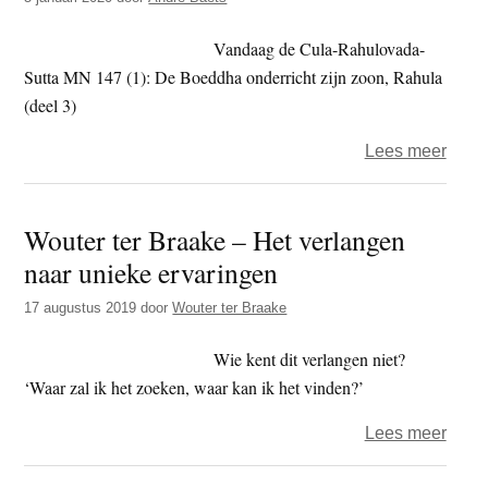
en
slot)
Vandaag de Cula-Rahulovada-
Sutta MN 147 (1): De Boeddha onderricht zijn zoon, Rahula
(deel 3)
over
Lees meer
‘Je
ervaa
Wouter ter Braake – Het verlangen
dat
naar unieke ervaringen
alles
komt
17 augustus 2019
door
Wouter ter Braake
en
gaat,
Wie kent dit verlangen niet?
dat
‘Waar zal ik het zoeken, waar kan ik het vinden?’
je
over
Lees meer
nerg
Wout
een