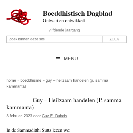
Door
Skip
Spring
Spring
Boeddhistisch Dagblad
naar
to
naar
naar
de
secondary
de
de
Ontwart en ontwikkelt
hoofd
menu
eerste
voettekst
Header
vijftiende jaargang
inhoud
sidebar
Rechts
Z
Z
o
o
e
e
MENU
k
k
b
o
i
p
home
»
boeddhisme
»
guy – heilzaam handelen (p. samma
n
kammanta)
d
n
e
Guy – Heilzaam handelen (P. samma
e
z
kammanta)
n
e
d
8 februari 2023
door
Guy E. Dubois
s
e
i
In de Sammaditthi Sutta lezen we:
z