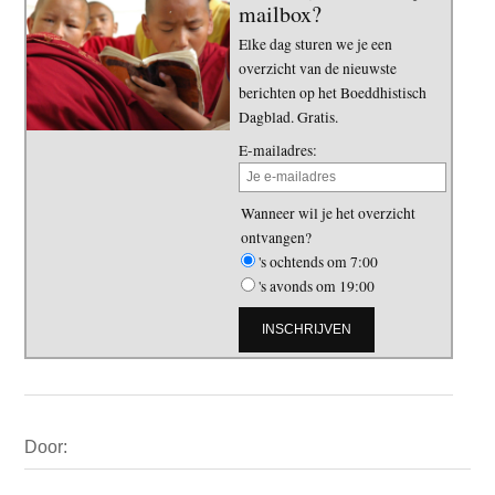
mailbox?
Elke dag sturen we je een
overzicht van de nieuwste
berichten op het Boeddhistisch
Dagblad. Gratis.
E-mailadres:
Wanneer wil je het overzicht
ontvangen?
's ochtends om 7:00
's avonds om 19:00
Primaire
Door:
Sidebar