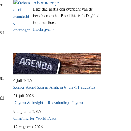
Abonneer je
en
i
Elke dag gratis een overzicht van de
t
berichten op het Boeddhistisch Dagblad
e
in je mailbox.
Inschrijven »
over
er
Vrijdag
Zindag
–
Dubbel
perspectief
an
6 juli 2026
Zomer Avond Zen in Arnhem 6 juli -31 augustus
31 juli 2026
over
er
Dhyana & Insight – Reevaluating Dhyana
In
9 augustus 2026
de
Chanting for World Peace
serie
12 augustus 2026
over