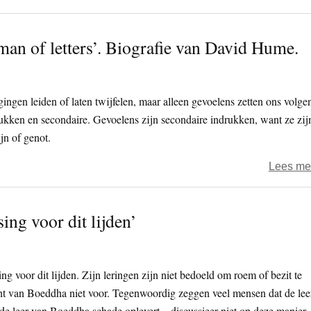
man of letters’. Biografie van David Hume.
gingen leiden of laten twijfelen, maar alleen gevoelens zetten ons volge
kken en secondaire. Gevoelens zijn secondaire indrukken, want ze zij
jn of genot.
Lees me
ing voor dit lijden’
ng voor dit lijden. Zijn leringen zijn niet bedoeld om roem of bezit te
cht van Boeddha niet voor. Tegenwoordig zeggen veel mensen dat de lee
e leer van Boeddha schade oplevert – discussieer niet op deze manier.