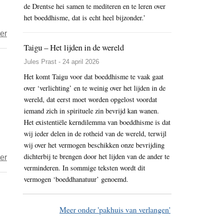
de Drentse hei samen te mediteren en te leren over
Biografie
het boeddhisme, dat is echt heel bijzonder.’
van
over
er
David
‘Boeddha’s
Taigu – Het lijden in de wereld
Hume.
leer
Jules Prast - 24 april 2026
is
Het komt Taigu voor dat boeddhisme te vaak gaat
alleen
over ‘verlichting’ en te weinig over het lijden in de
de
wereld, dat eerst moet worden opgelost voordat
oplossing
iemand zich in spirituele zin bevrijd kan wanen.
Het existentiële kerndilemma van boeddhisme is dat
voor
wij ieder delen in de rotheid van de wereld, terwijl
dit
wij over het vermogen beschikken onze bevrijding
lijden’
dichterbij te brengen door het lijden van de ander te
over
er
verminderen. In sommige teksten wordt dit
Kwantum
vermogen ‘boeddhanatuur’ genoemd.
en
leegte
2
Meer onder 'pakhuis van verlangen'
–