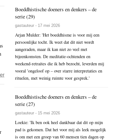
Robert
Boeddhistische doeners en denkers – de
Keurntjes
serie (29)
–
gastauteur - 17 mei 2026
Zorgen
Arjan Mulder: 'Het boeddhisme is voor mij een
over
persoonlijke tocht. Ik weet dat dit niet wordt
ns
het
aangeraden, maar ik kan niet zo veel met
n
boeddhisme
bijeenkomsten. De meditatie-ochtenden en
weekend-retraites die ik heb bezocht, leverden mij
vooral 'ongeloof op – over starre interpretaties en
over
er
rituelen, met weinig ruimte voor gesprek.'
Boekbespreking
–
Boeddhistische doeners en denkers – de
Een
serie (27)
leven
gastauteur - 15 mei 2026
als
Loekie: 'Ik ben ook heel dankbaar dat dit op mijn
‘man
pad is gekomen. Dat het voor mij als leek mogelijk
r
of
is om met een groep van 60 mensen tien dagen op
letters’.