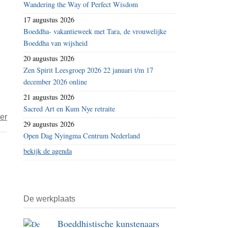
Wandering the Way of Perfect Wisdom
karma:
17 augustus 2026
Karma
Boeddha- vakantieweek met Tara, de vrouwelijke
in
Boeddha van wijsheid
Oost-
20 augustus 2026
Azië
Zen Spirit Leesgroep 2026 22 januari t/m 17
december 2026 online
21 augustus 2026
Sacred Art en Kum Nye retraite
over
er
29 augustus 2026
Nirvair
Open Dag Nyingma Centrum Nederland
–
bekijk de agenda
Karma
en
de
wereld
De werkplaats
Boeddhistische kunstenaars