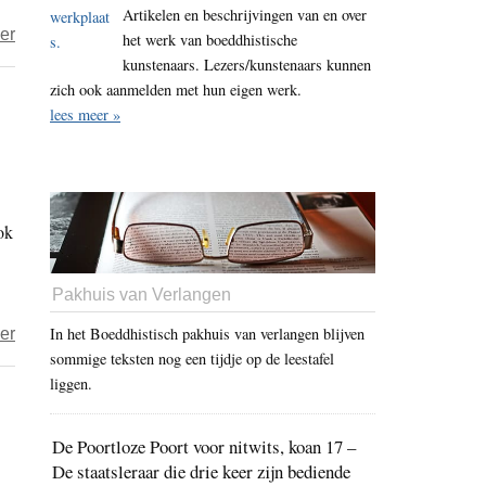
Artikelen en beschrijvingen van en over
over
er
het werk van boeddhistische
Vrijdag
kunstenaars. Lezers/kunstenaars kunnen
zich ook aanmelden met hun eigen werk.
Zindag
lees meer »
–
Oorzaak
en
gevolg
ok
Pakhuis van Verlangen
over
In het Boeddhistisch pakhuis van verlangen blijven
er
sommige teksten nog een tijdje op de leestafel
VrijdagZindag
liggen.
–
Medemenselijkheidstax
De Poortloze Poort voor nitwits, koan 17 –
–
De staatsleraar die drie keer zijn bediende
MMT