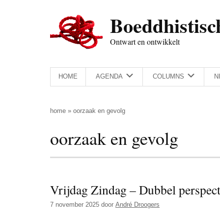
Door
Skip
Spring
Spring
Boeddhistisc
naar
to
naar
naar
de
secondary
de
de
Ontwart en ontwikkelt
hoofd
menu
eerste
voettekst
inhoud
sidebar
HOME
AGENDA
COLUMNS
N
home
»
oorzaak en gevolg
oorzaak en gevolg
Vrijdag Zindag – Dubbel perspect
7 november 2025
door
André Droogers