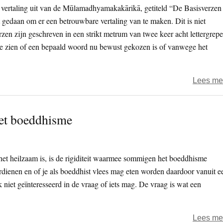
e vertaling uit van de Mūlamadhyamakakārikā, getiteld “De Basisverzen
 gedaan om er een betrouwbare vertaling van te maken. Dit is niet
rzen zijn geschreven in een strikt metrum van twee keer acht lettergrep
k te zien of een bepaald woord nu bewust gekozen is of vanwege het
Lees me
het boeddhisme
 het heilzaam is, is de rigiditeit waarmee sommigen het boeddhisme
dienen en of je als boeddhist vlees mag eten worden daardoor vanuit e
k niet geïnteresseerd in de vraag of iets mag. De vraag is wat een
Lees me