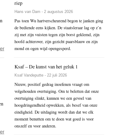
riep
Hans van Dam - 2 augustus 2026
en
Pas toen Wu hartverscheurend begon te janken ging
de bediende eens kijken. De staatsleraar lag op z’n
zij met zijn vuisten tegen zijn borst geklemd, zijn
hoofd achterover, zijn gezicht paarsblauw en zijn
mond en ogen wijd opengesperd.
over
er
De
nieuwe
Ksaf – De kunst van het geluk 1
Nederlandse
Ksaf Vandeputte - 22 juli 2026
Nāgārjuna
Nieuw, positief gedrag inoefenen vraagt om
volgehouden overtuiging. Om te beletten dat onze
overtuiging slinkt, kunnen we een gevoel van
en
hoogdringendheid opwekken, als besef van onze
eindigheid. De uitdaging wordt dan dat we elk
moment benutten om te doen wat goed is voor
onszelf en voor anderen.
over
er