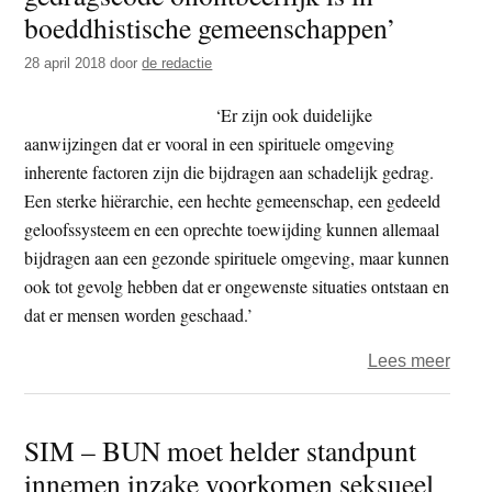
–
boeddhistische gemeenschappen’
‘Eur
28 april 2018
door
de redactie
boed
moet
‘Er zijn ook duidelijke
een
aanwijzingen dat er vooral in een spirituele omgeving
veili
inherente factoren zijn die bijdragen aan schadelijk gedrag.
plek
Een sterke hiërarchie, een hechte gemeenschap, een gedeeld
zijn’
geloofssysteem en een oprechte toewijding kunnen allemaal
bijdragen aan een gezonde spirituele omgeving, maar kunnen
ook tot gevolg hebben dat er ongewenste situaties ontstaan en
dat er mensen worden geschaad.’
over
Lees meer
Mich
Ritm
SIM – BUN moet helder standpunt
–
innemen inzake voorkomen seksueel
‘Waa