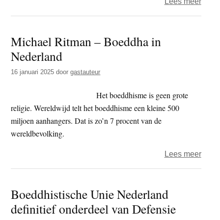
over
Lees meer
BUN
voorzi
Michael Ritman – Boeddha in
Mich
Nederland
Ritma
‘de
16 januari 2025
door
gastauteur
waar
van
Het boeddhisme is geen grote
de
religie. Wereldwijd telt het boeddhisme een kleine 500
dhar
miljoen aanhangers. Dat is zo’n 7 procent van de
kan
wereldbevolking.
niet
over
Lees meer
aange
Mich
word
Ritm
door
Boeddhistische Unie Nederland
–
wang
definitief onderdeel van Defensie
Boed
van
in
een