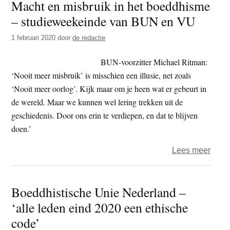
Macht en misbruik in het boeddhisme
relig
– studieweekeinde van BUN en VU
en
leve
1 februari 2020
door
de redactie
koepe
met
BUN-voorzitter Michael Ritman:
minis
‘Nooit meer misbruik’ is misschien een illusie, net zoals
Grap
‘Nooit meer oorlog’. Kijk maar om je heen wat er gebeurt in
de wereld. Maar we kunnen wel lering trekken uit de
geschiedenis. Door ons erin te verdiepen, en dat te blijven
doen.’
over
Lees meer
Mach
en
Boeddhistische Unie Nederland –
misbr
‘alle leden eind 2020 een ethische
in
het
code’
boed