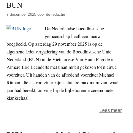
BUN
t
e
e
s
7 december 2025
door
de redactie
i
De Nederlandse boeddhistische
t
gemeenschap heeft een nieuw
e
boegbeeld. Op zaterdag 29 november 2025 is op de
algemene ledenvergadering van de Boeddhistische Unie
Nederland (BUN) in de Vietnamese Van Hanh Pagode in
Almere Eric Leenderts met unanimiteit gekozen tot nieuwe
voorzitter. Uit handen van de aftredend voorzitter Michael
Ritman, die als voorzitter zijn statutaire maximum van twaalf
jaar had bereikt, ontving hij de bijbehorende ceremoniële
klankschaal.
over
Lees meer
Eric
Leen