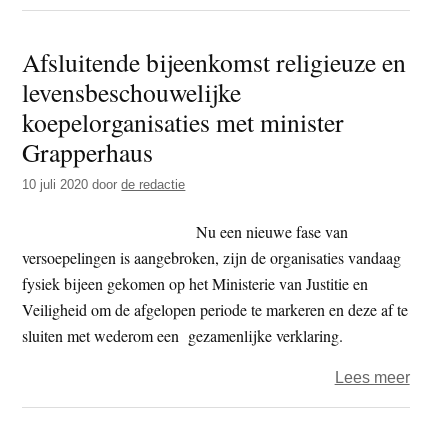
VU
–
Afsluitende bijeenkomst religieuze en
prof.
levensbeschouwelijke
Bee
Sche
koepelorganisaties met minister
beno
Grapperhaus
tot
10 juli 2020
door
de redactie
hoogl
buddh
Nu een nieuwe fase van
studi
versoepelingen is aangebroken, zijn de organisaties vandaag
fysiek bijeen gekomen op het Ministerie van Justitie en
Veiligheid om de afgelopen periode te markeren en deze af te
sluiten met wederom een gezamenlijke verklaring.
over
Lees meer
Afslu
bijee