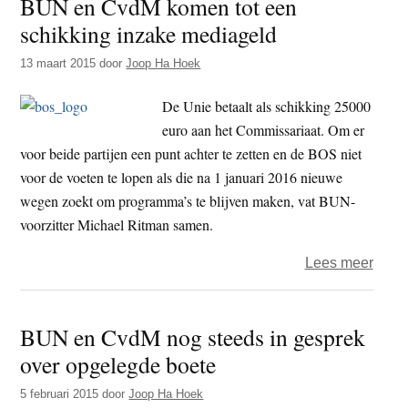
BUN en CvdM komen tot een
van
schikking inzake mediageld
vert
in
13 maart 2015
door
Joop Ha Hoek
misbr
De Unie betaalt als schikking 25000
euro aan het Commissariaat. Om er
voor beide partijen een punt achter te zetten en de BOS niet
voor de voeten te lopen als die na 1 januari 2016 nieuwe
wegen zoekt om programma’s te blijven maken, vat BUN-
voorzitter Michael Ritman samen.
over
Lees meer
BUN
en
BUN en CvdM nog steeds in gesprek
Cvd
over opgelegde boete
kome
tot
5 februari 2015
door
Joop Ha Hoek
een