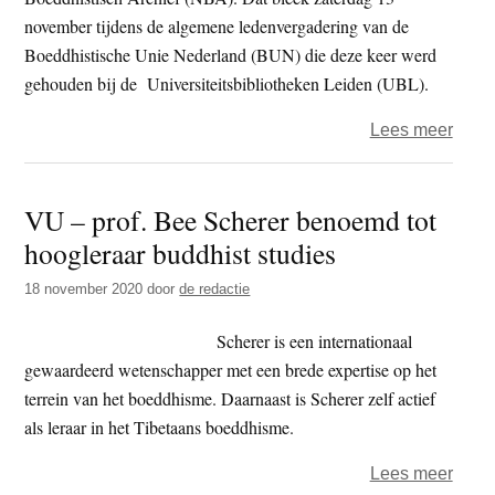
november tijdens de algemene ledenvergadering van de
Boeddhistische Unie Nederland (BUN) die deze keer werd
gehouden bij de Universiteitsbibliotheken Leiden (UBL).
over
Lees meer
NBA-
archi
VU – prof. Bee Scherer benoemd tot
over
hoogleraar buddhist studies
aan
bibli
18 november 2020
door
de redactie
UBL
Scherer is een internationaal
gewaardeerd wetenschapper met een brede expertise op het
terrein van het boeddhisme. Daarnaast is Scherer zelf actief
als leraar in het Tibetaans boeddhisme.
over
Lees meer