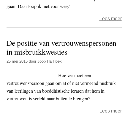
gaan. Daar loop ik niet voor weg.’
over
Lees meer
Voorz
Mich
De positie van vertrouwenspersonen
Ritm
in misbruikkwesties
over
BUN,
25 mei 2015
door
Joop Ha Hoek
Sogy
en
Hoe ver moet een
Rigp
vertrouwenspersoon gaan om al of niet vermeend misbruik
–
van leerlingen van boeddhistische leraren dat hem in
vertrouwen is verteld naar buiten te brengen?
over
Lees meer
De
posit