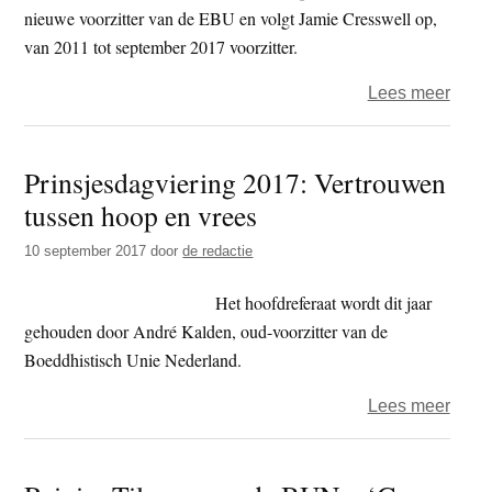
inzak
nieuwe voorzitter van de EBU en volgt Jamie Cresswell op,
voor
van 2011 tot september 2017 voorzitter.
seks
over
Lees meer
misbr
Mich
Ritm
Prinsjesdagviering 2017: Vertrouwen
lid
tussen hoop en vrees
raad
van
10 september 2017
door
de redactie
bestu
EBU
Het hoofdreferaat wordt dit jaar
gehouden door André Kalden, oud-voorzitter van de
Boeddhistisch Unie Nederland.
over
Lees meer
Prins
2017
Vert