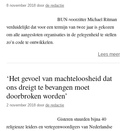
8 november 2018
door
de redactie
–
stud
BUN-voorzitter Michael Ritman
van
verduidelijkt dat voor een termijn van twee jaar is gekozen
BUN
om alle aangesloten organisaties in de gelegenheid te stellen
en
zo’n code te ontwikkelen.
VU
over
Lees meer
Boedd
Unie
‘Het gevoel van machteloosheid dat
Nede
ons dreigt te bevangen moet
–
‘alle
doorbroken worden’
lede
2 november 2018
door
de redactie
eind
2020
Gisteren stuurden bijna 40
een
religieuze leiders en vertegenwoordigers van Nederlandse
ethis