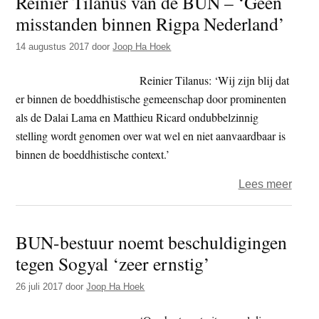
Reinier Tilanus van de BUN – ‘Geen
misstanden binnen Rigpa Nederland’
tusse
hoop
14 augustus 2017
door
Joop Ha Hoek
en
vrees
Reinier Tilanus: ‘Wij zijn blij dat
er binnen de boeddhistische gemeenschap door prominenten
als de Dalai Lama en Matthieu Ricard ondubbelzinnig
stelling wordt genomen over wat wel en niet aanvaardbaar is
binnen de boeddhistische context.’
over
Lees meer
Reini
Tilan
BUN-bestuur noemt beschuldigingen
van
tegen Sogyal ‘zeer ernstig’
de
BUN
26 juli 2017
door
Joop Ha Hoek
–
‘Gee