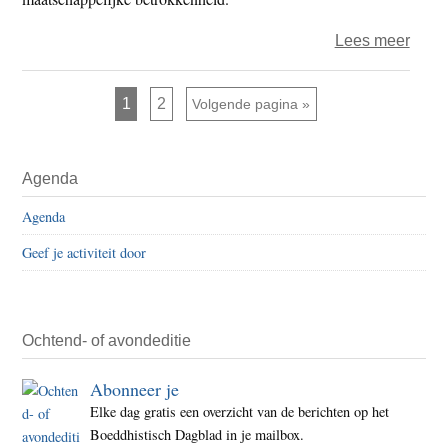
over
Lees meer
Boedd
Unie
Pagina
Pagina
1
2
Ga naar
Volgende pagina »
Nede
gaat
Primaire
vern
Agenda
Sidebar
Agenda
Geef je activiteit door
Ochtend- of avondeditie
Abonneer je
Elke dag gratis een overzicht van de berichten op het
Boeddhistisch Dagblad in je mailbox.