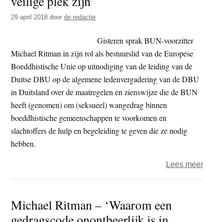
veilige plek zijn’
BUN
29 april 2018
door
de redactie
Gisteren sprak BUN-voorzitter
Michael Ritman in zijn rol als bestuurslid van de Europese
Boeddhistische Unie op uitnodiging van de leiding van de
Duitse DBU op de algemene ledenvergadering van de DBU
in Duitsland over de maatregelen en zienswijze die de BUN
heeft (genomen) om (seksueel) wangedrag binnen
boeddhistische gemeenschappen te voorkomen en
slachtoffers de hulp en begeleiding te geven die ze nodig
hebben.
over
Lees meer
EBU-
bestu
Michael Ritman – ‘Waarom een
Mich
gedragscode onontbeerlijk is in
Ritm