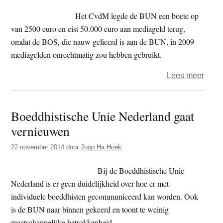
schik
Het CvdM legde de BUN een boete op
inzak
van 2500 euro en eist 50.000 euro aan mediageld terug,
medi
omdat de BOS, die nauw gelieerd is aan de BUN, in 2009
mediagelden onrechtmatig zou hebben gebruikt.
over
Lees meer
BUN
en
Boeddhistische Unie Nederland gaat
Cvd
vernieuwen
nog
steed
22 november 2014
door
Joop Ha Hoek
in
gesp
Bij de Boeddhistische Unie
over
Nederland is er geen duidelijkheid over hoe er met
opge
individuele boeddhisten gecommuniceerd kan worden. Ook
boet
is de BUN naar binnen gekeerd en toont te weinig
maatschappelijke betrokkenheid.