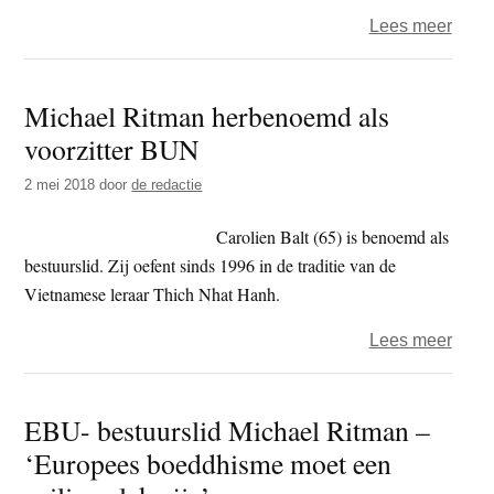
word
over
Lees meer
Tulp
–
Michael Ritman herbenoemd als
hoe
voorzitter BUN
het
boed
2 mei 2018
door
de redactie
in
Nede
Carolien Balt (65) is benoemd als
worte
bestuurslid. Zij oefent sinds 1996 in de traditie van de
schoo
Vietnamese leraar Thich Nhat Hanh.
over
Lees meer
Mich
Ritm
EBU- bestuurslid Michael Ritman –
herb
‘Europees boeddhisme moet een
als
voorzi