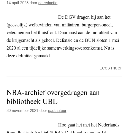
14 april 2023
door
de redactie
Nede
leraa
De DGV dragen bij aan het
(geestelijk) welbevinden van militairen, burgerpersoneel,
veteranen en het thuisfront. Daarnaast aan de moraliteit van
de krijgsmacht als geheel. Defensie en de BUN sloten 1 mei
2020 al een tijdelijke samenwerkingsovereenkomst. Nu is
deze definitief gemaakt.
over
Lees meer
Boedd
Unie
NBA-archief overgedragen aan
Nede
bibliotheek UBL
defini
onde
30 november 2021
door
gastauteur
van
Defe
Hoe gaat het met het Nederlands
Boeddhistisch Archief (NBA). Dat bleek zaterdag 13