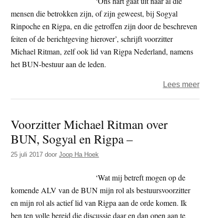
‘Ons hart gaat uit naar al die
miss
mensen die betrokken zijn, of zijn geweest, bij Sogyal
binn
Rinpoche en Rigpa, en die getroffen zijn door de beschreven
Rigp
feiten of de berichtgeving hierover’, schrijft voorzitter
Nede
Michael Ritman, zelf ook lid van Rigpa Nederland, namens
het BUN-bestuur aan de leden.
over
Lees meer
BUN
bestu
Voorzitter Michael Ritman over
noem
BUN, Sogyal en Rigpa –
besch
tege
25 juli 2017
door
Joop Ha Hoek
Sogy
‘zeer
‘Wat mij betreft mogen op de
ernsti
komende ALV van de BUN mijn rol als bestuursvoorzitter
en mijn rol als actief lid van Rigpa aan de orde komen. Ik
ben ten volle bereid die discussie daar en dan open aan te