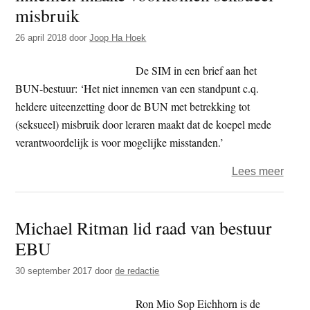
een
misbruik
gedr
26 april 2018
door
Joop Ha Hoek
onont
is
De SIM in een brief aan het
in
BUN-bestuur: ‘Het niet innemen van een standpunt c.q.
boedd
heldere uiteenzetting door de BUN met betrekking tot
geme
(seksueel) misbruik door leraren maakt dat de koepel mede
verantwoordelijk is voor mogelijke misstanden.’
over
Lees meer
SIM
–
Michael Ritman lid raad van bestuur
BUN
EBU
moet
helde
30 september 2017
door
de redactie
stand
inne
Ron Mio Sop Eichhorn is de