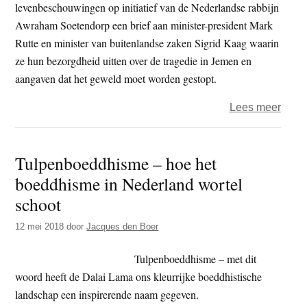
levenbeschouwingen op initiatief van de Nederlandse rabbijn
code’
Awraham Soetendorp een brief aan minister-president Mark
Rutte en minister van buitenlandse zaken Sigrid Kaag waarin
ze hun bezorgdheid uitten over de tragedie in Jemen en
aangaven dat het geweld moet worden gestopt.
over
Lees meer
‘Het
gevo
Tulpenboeddhisme – hoe het
van
boeddhisme in Nederland wortel
mach
dat
schoot
ons
12 mei 2018
door
Jacques den Boer
dreig
te
Tulpenboeddhisme – met dit
beva
woord heeft de Dalai Lama ons kleurrijke boeddhistische
moet
landschap een inspirerende naam gegeven.
door