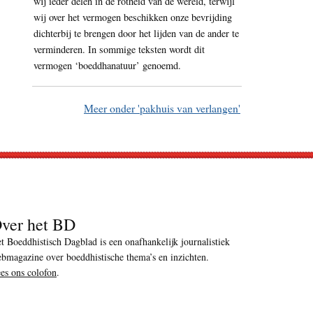
wij ieder delen in de rotheid van de wereld, terwijl
wij over het vermogen beschikken onze bevrijding
dichterbij te brengen door het lijden van de ander te
verminderen. In sommige teksten wordt dit
vermogen ‘boeddhanatuur’ genoemd.
Meer onder 'pakhuis van verlangen'
ver het BD
t Boeddhistisch Dagblad is een onafhankelijk journalistiek
bmagazine over boeddhistische thema’s en inzichten.
es ons colofon
.