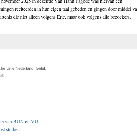
0 november 2025 in dezelfde Van Hanh Pagode was hiervan een
mingen reciteerden in hun eigen taal gebeden en gingen door middel v
urtenis die niet alleen volgens Eric, maar ook volgens alle bezoekers,
che Unie Nederland
,
Geluk
ter
inde van BUN en VU
st studies