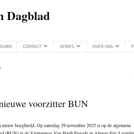
h Dagblad
IEUWS
CONTACT
SERIES
OVER ONS
P
n
 nieuwe voorzitter BUN
n nieuw boegbeeld. Op zaterdag 29 november 2025 is op de algemene
and (BUN) in de Vietnamese Van Hanh Pagode in Almere Eric Leender