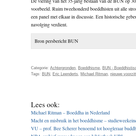
De viering van het 35-jarig bestaan van de BUN op 3
voorbeeld. Ruim tweehonderd boeddhisten uit alle stro
een panel met elkaar in discussie. Een historische gebe
navolging verdient.
Bron persbericht BUN
Categorie:
Achtergronden
,
Boeddhisme
,
BUN - Boeddhistis
Tags:
BUN
,
Eric Leenderts
,
Michael Ritman
,
nieuwe voorzit
Lees ook:
Michael Ritman – Boeddha in Nederland
Macht en misbruik in het boeddhisme – studieweeke
VU – prof. Bee Scherer benoemd tot hoogleraar buddhi