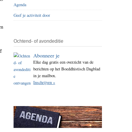
Agenda
i
t
Geef je activiteit door
e
en
Ochtend- of avondeditie
ng
Abonneer je
Elke dag gratis een overzicht van de
berichten op het Boeddhistisch Dagblad
in je mailbox.
Inschrijven »