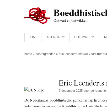
Door
Skip
Spring
Spring
Boeddhistisc
naar
to
naar
naar
de
secondary
de
de
Ontwart en ontwikkelt
hoofd
menu
eerste
voettekst
inhoud
sidebar
HOME
AGENDA
COLUMNS
N
home
»
achtergronden
»
eric leenderts nieuwe voorzitter bu
Eric Leenderts
7 december 2025
door
de redactie
De Nederlandse boeddhistische gemeenschap heeft ee
ledenvergadering van de Boeddhistische Unie Nederl