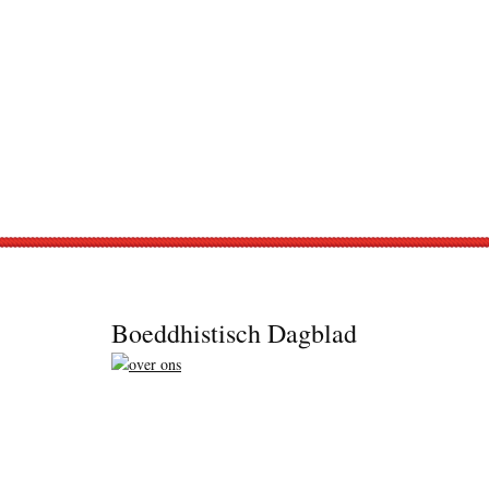
Footer
Boeddhistisch Dagblad