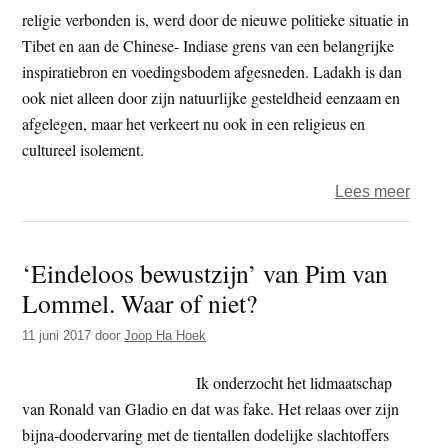
van
religie verbonden is, werd door de nieuwe politieke situatie in
Sogy
Tibet en aan de Chinese- Indiase grens van een belangrijke
rinpo
inspiratiebron en voedingsbodem afgesneden. Ladakh is dan
ook niet alleen door zijn natuurlijke gesteldheid eenzaam en
afgelegen, maar het verkeert nu ook in een religieus en
cultureel isolement.
over
Lees meer
Erik
Bruij
‘Eindeloos bewustzijn’ van Pim van
–
Lommel. Waar of niet?
Naar
het
11 juni 2017
door
Joop Ha Hoek
dak
van
Ik onderzocht het lidmaatschap
de
van Ronald van Gladio en dat was fake. Het relaas over zijn
were
bijna-doodervaring met de tientallen dodelijke slachtoffers