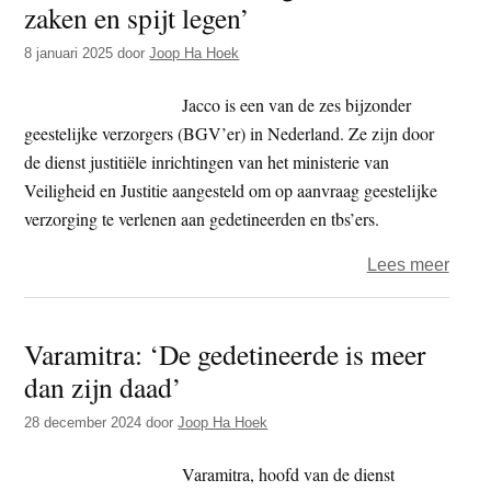
zaken en spijt legen’
t
e
e
s
8 januari 2025
door
Joop Ha Hoek
i
Jacco is een van de zes bijzonder
t
geestelijke verzorgers (BGV’er) in Nederland. Ze zijn door
e
de dienst justitiële inrichtingen van het ministerie van
Veiligheid en Justitie aangesteld om op aanvraag geestelijke
verzorging te verlenen aan gedetineerden en tbs’ers.
over
Lees meer
‘Dan
kunn
Varamitra: ‘De gedetineerde is meer
ze
dan zijn daad’
hun
rugz
28 december 2024
door
Joop Ha Hoek
met
nare
Varamitra, hoofd van de dienst