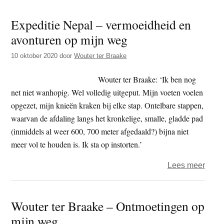
als
Expeditie Nepal – vermoeidheid en
symb
avonturen op mijn weg
voor
steun
10 oktober 2020
door
Wouter ter Braake
aan
boer
Wouter ter Braake: ‘Ik ben nog
net niet wanhopig. Wel volledig uitgeput. Mijn voeten voelen
opgezet, mijn knieën kraken bij elke stap. Ontelbare stappen,
waarvan de afdaling langs het kronkelige, smalle, gladde pad
(inmiddels al weer 600, 700 meter afgedaald?) bijna niet
meer vol te houden is. Ik sta op instorten.’
over
Lees meer
Exped
Nepa
Wouter ter Braake – Ontmoetingen op
–
mijn weg
verm