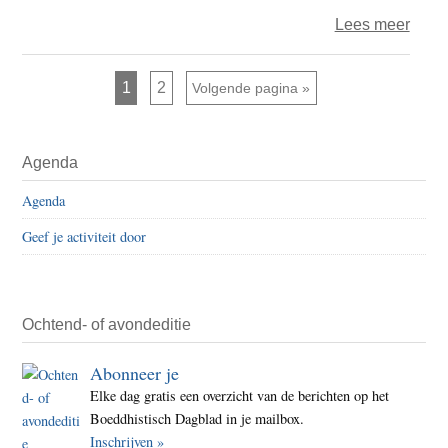
over
Lees meer
Boedd
vrou
Pagina
Pagina
1
2
Ga naar
Volgende pagina »
die
hun
Primaire
mann
Agenda
Sidebar
staan
Agenda
Geef je activiteit door
Ochtend- of avondeditie
Abonneer je
Elke dag gratis een overzicht van de berichten op het
Boeddhistisch Dagblad in je mailbox.
Inschrijven »