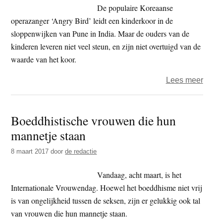
De populaire Koreaanse
operazanger ‘Angry Bird’ leidt een kinderkoor in de
sloppenwijken van Pune in India. Maar de ouders van de
kinderen leveren niet veel steun, en zijn niet overtuigd van de
waarde van het koor.
over
Lees meer
TV:
Singi
Boeddhistische vrouwen die hun
with
mannetje staan
Angr
bird
8 maart 2017
door
de redactie
Vandaag, acht maart, is het
Internationale Vrouwendag. Hoewel het boeddhisme niet vrij
is van ongelijkheid tussen de seksen, zijn er gelukkig ook tal
van vrouwen die hun mannetje staan.