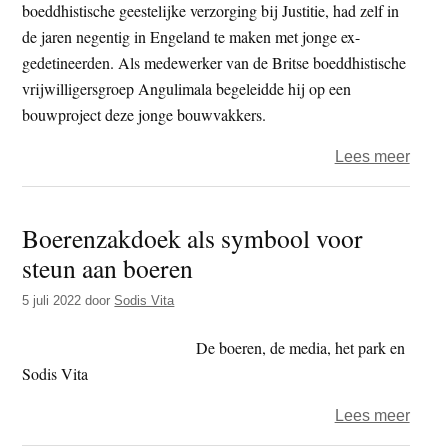
zake
boeddhistische geestelijke verzorging bij Justitie, had zelf in
en
de jaren negentig in Engeland te maken met jonge ex-
spijt
gedetineerden. Als medewerker van de Britse boeddhistische
legen
vrijwilligersgroep Angulimala begeleidde hij op een
bouwproject deze jonge bouwvakkers.
over
Lees meer
Varam
‘De
Boerenzakdoek als symbool voor
gedet
steun aan boeren
is
meer
5 juli 2022
door
Sodis Vita
dan
zijn
De boeren, de media, het park en
daad
Sodis Vita
over
Lees meer
Boer