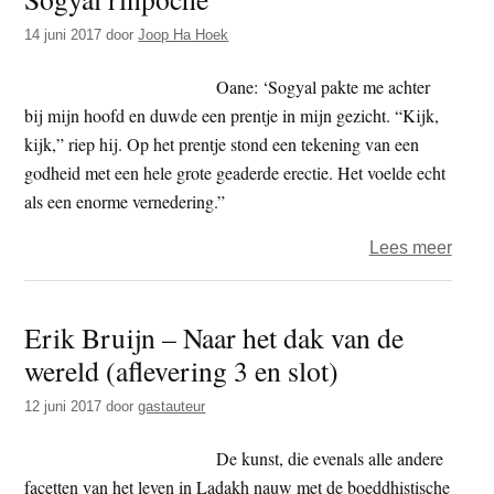
14 juni 2017
door
Joop Ha Hoek
Oane: ‘Sogyal pakte me achter
bij mijn hoofd en duwde een prentje in mijn gezicht. “Kijk,
kijk,” riep hij. Op het prentje stond een tekening van een
godheid met een hele grote geaderde erectie. Het voelde echt
als een enorme vernedering.”
over
Lees meer
Docu
Bran
Erik Bruijn – Naar het dak van de
–
wereld (aflevering 3 en slot)
Oana
Bijls
12 juni 2017
door
gastauteur
voelt
zich
De kunst, die evenals alle andere
slach
facetten van het leven in Ladakh nauw met de boeddhistische