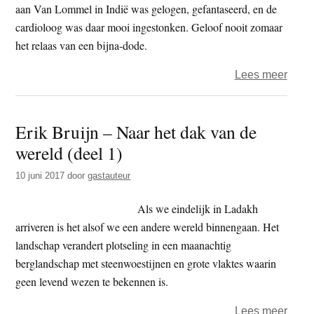
(afle
aan Van Lommel in Indië was gelogen, gefantaseerd, en de
3
cardioloog was daar mooi ingestonken. Geloof nooit zomaar
en
het relaas van een bijna-dode.
slot)
over
Lees meer
‘Eind
bewus
Erik Bruijn – Naar het dak van de
van
wereld (deel 1)
Pim
van
10 juni 2017
door
gastauteur
Lomm
Waar
Als we eindelijk in Ladakh
of
arriveren is het alsof we een andere wereld binnengaan. Het
niet?
landschap verandert plotseling in een maanachtig
berglandschap met steenwoestijnen en grote vlaktes waarin
geen levend wezen te bekennen is.
over
Lees meer