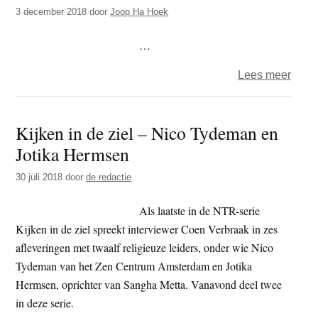
Erfg
3 december 2018
door
Joop Ha Hoek
Verte
Even
…
over
Lees meer
Opsc
oude
Kijken in de ziel – Nico Tydeman en
BD-
Jotika Hermsen
jaar
duurt
30 juli 2018
door
de redactie
voort
Als laatste in de NTR-serie
Kijken in de ziel spreekt interviewer Coen Verbraak in zes
afleveringen met twaalf religieuze leiders, onder wie Nico
Tydeman van het Zen Centrum Amsterdam en Jotika
Hermsen, oprichter van Sangha Metta. Vanavond deel twee
in deze serie.