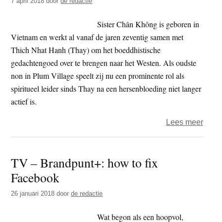
7 april 2018
door
de redactie
Sister Chân Không is geboren in
Vietnam en werkt al vanaf de jaren zeventig samen met
Thich Nhat Hanh (Thay) om het boeddhistische
gedachtengoed over te brengen naar het Westen. Als oudste
non in Plum Village speelt zij nu een prominente rol als
spiritueel leider sinds Thay na een hersenbloeding niet langer
actief is.
over
Lees meer
TV-
de
TV – Brandpunt+: how to fix
boedd
Facebook
blik:
Budd
26 januari 2018
door
de redactie
to
be,
Wat begon als een hoopvol,