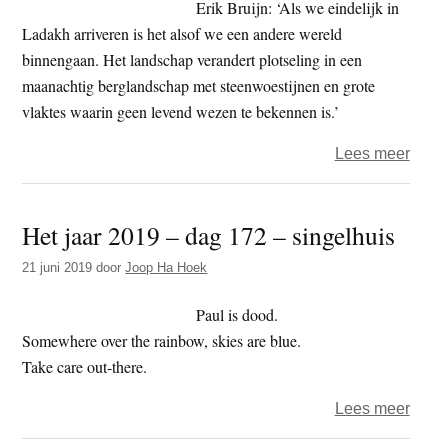
Erik Bruijn: ‘Als we eindelijk in
de
Ladakh arriveren is het alsof we een andere wereld
were
binnengaan. Het landschap verandert plotseling in een
(afle
maanachtig berglandschap met steenwoestijnen en grote
3
vlaktes waarin geen levend wezen te bekennen is.’
en
over
Lees meer
slot)
Erik
Bruij
Het jaar 2019 – dag 172 – singelhuis
–
Naar
21 juni 2019
door
Joop Ha Hoek
het
dak
Paul is dood.
van
Somewhere over the rainbow, skies are blue.
de
Take care out-there.
were
over
Lees meer
(deel
Het
1)