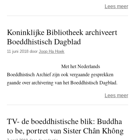
over
Lees meer
Kijke
in
Koninklijke Bibliotheek archiveert
de
Boeddhistisch Dagblad
ziel
–
11 juni 2018
door
Joop Ha Hoek
Nico
Tyde
Met het Nederlands
en
Boeddhistisch Archief zijn ook vergaande gesprekken
Jotik
gaande over archivering van het Boeddhistisch Dagblad.
Herm
over
Lees meer
Konin
Bibli
TV- de boeddhistische blik: Buddha
archi
to be, portret van Sister Chân Không
Boedd
Dagb