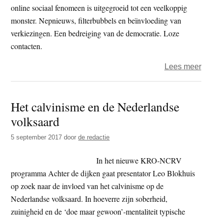
portre
online sociaal fenomeen is uitgegroeid tot een veelkoppig
van
monster. Nepnieuws, filterbubbels en beïnvloeding van
Siste
verkiezingen. Een bedreiging van de democratie. Loze
Chân
contacten.
Khôn
over
Lees meer
TV
–
Het calvinisme en de Nederlandse
Bran
volksaard
how
to
5 september 2017
door
de redactie
fix
Face
In het nieuwe KRO-NCRV
programma Achter de dijken gaat presentator Leo Blokhuis
op zoek naar de invloed van het calvinisme op de
Nederlandse volksaard. In hoeverre zijn soberheid,
zuinigheid en de ‘doe maar gewoon’-mentaliteit typische