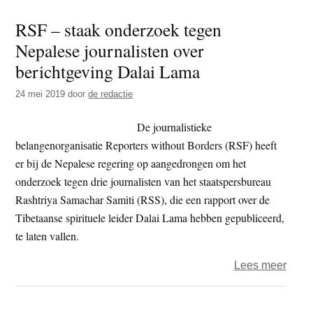
jaar
RSF – staak onderzoek tegen
2019
Nepalese journalisten over
–
dag
berichtgeving Dalai Lama
172
24 mei 2019
door
de redactie
–
singe
De journalistieke
belangenorganisatie Reporters without Borders (RSF) heeft
er bij de Nepalese regering op aangedrongen om het
onderzoek tegen drie journalisten van het staatspersbureau
Rashtriya Samachar Samiti (RSS), die een rapport over de
Tibetaanse spirituele leider Dalai Lama hebben gepubliceerd,
te laten vallen.
over
Lees meer
RSF
–