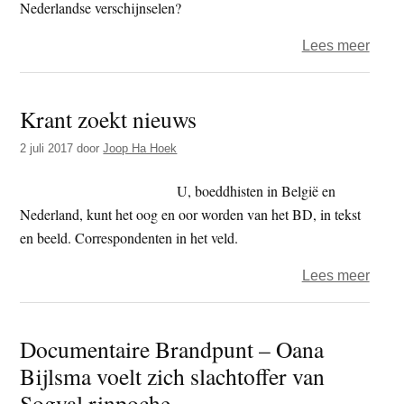
Nederlandse verschijnselen?
over
Lees meer
Het
calvi
Krant zoekt nieuws
en
de
2 juli 2017
door
Joop Ha Hoek
Nede
volks
U, boeddhisten in België en
Nederland, kunt het oog en oor worden van het BD, in tekst
en beeld. Correspondenten in het veld.
over
Lees meer
Krant
zoekt
Documentaire Brandpunt – Oana
nieu
Bijlsma voelt zich slachtoffer van
Sogyal rinpoche