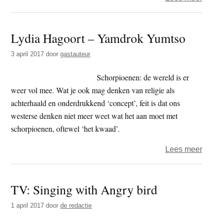
Erik
Bruij
Lydia Hagoort – Yamdrok Yumtso
–
Naar
3 april 2017
door
gastauteur
het
dak
Schorpioenen: de wereld is er
van
weer vol mee. Wat je ook mag denken van religie als
de
achterhaald en onderdrukkend ‘concept’, feit is dat ons
were
westerse denken niet meer weet wat het aan moet met
(deel
schorpioenen, oftewel ‘het kwaad’.
1)
over
Lees meer
Lydia
Hago
TV: Singing with Angry bird
–
Yamd
1 april 2017
door
de redactie
Yumt