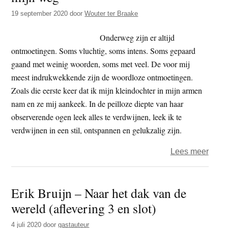
en
19 september 2020
door
Wouter ter Braake
avon
op
Onderweg zijn er altijd
mijn
ontmoetingen. Soms vluchtig, soms intens. Soms gepaard
weg
gaand met weinig woorden, soms met veel. De voor mij
meest indrukwekkende zijn de woordloze ontmoetingen.
Zoals die eerste keer dat ik mijn kleindochter in mijn armen
nam en ze mij aankeek. In de peilloze diepte van haar
observerende ogen leek alles te verdwijnen, leek ik te
verdwijnen in een stil, ontspannen en gelukzalig zijn.
over
Lees meer
Wout
ter
Erik Bruijn – Naar het dak van de
Braa
wereld (aflevering 3 en slot)
–
Ontm
4 juli 2020
door
gastauteur