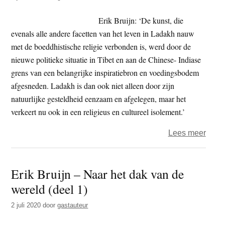
op
mijn
Erik Bruijn: ‘De kunst, die
weg
evenals alle andere facetten van het leven in Ladakh nauw
met de boeddhistische religie verbonden is, werd door de
nieuwe politieke situatie in Tibet en aan de Chinese- Indiase
grens van een belangrijke inspiratiebron en voedingsbodem
afgesneden. Ladakh is dan ook niet alleen door zijn
natuurlijke gesteldheid eenzaam en afgelegen, maar het
verkeert nu ook in een religieus en cultureel isolement.’
over
Lees meer
Erik
Bruij
Erik Bruijn – Naar het dak van de
–
wereld (deel 1)
Naar
het
2 juli 2020
door
gastauteur
dak
van