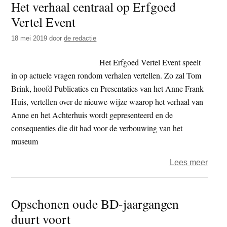
Het verhaal centraal op Erfgoed
staak
Vertel Event
onde
tege
18 mei 2019
door
de redactie
Nepa
journ
Het Erfgoed Vertel Event speelt
over
in op actuele vragen rondom verhalen vertellen. Zo zal Tom
beric
Brink, hoofd Publicaties en Presentaties van het Anne Frank
Dalai
Huis, vertellen over de nieuwe wijze waarop het verhaal van
Lam
Anne en het Achterhuis wordt gepresenteerd en de
consequenties die dit had voor de verbouwing van het
museum
over
Lees meer
Het
verha
Opschonen oude BD-jaargangen
centr
duurt voort
op