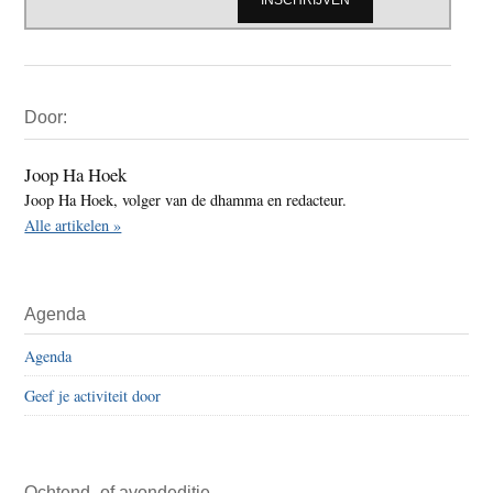
Primaire
Door:
Sidebar
Joop Ha Hoek
Joop Ha Hoek, volger van de dhamma en redacteur.
Alle artikelen »
Agenda
Agenda
Geef je activiteit door
Ochtend- of avondeditie