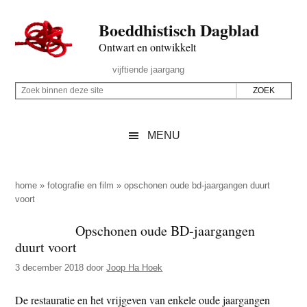
Door
Skip
Spring
Spring
Boeddhistisch Dagblad
naar
to
naar
naar
de
secondary
de
de
Ontwart en ontwikkelt
hoofd
menu
eerste
voettekst
Header
vijftiende jaargang
inhoud
sidebar
Rechts
Z
Z
o
o
e
e
MENU
k
k
b
o
i
p
home
»
fotografie en film
»
opschonen oude bd-jaargangen duurt
n
voort
d
n
e
Opschonen oude BD-jaargangen
e
z
duurt voort
n
e
d
3 december 2018
door
Joop Ha Hoek
s
e
i
De restauratie en het vrijgeven van enkele oude jaargangen
z