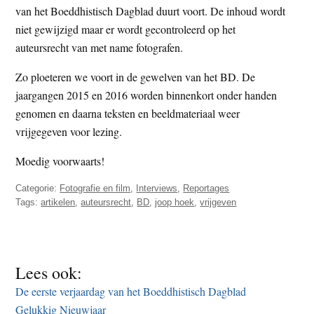
van het Boeddhistisch Dagblad duurt voort. De inhoud wordt
t
e
niet gewijzigd maar er wordt gecontroleerd op het
e
s
auteursrecht van met name fotografen.
i
t
Zo ploeteren we voort in de gewelven van het BD. De
e
jaargangen 2015 en 2016 worden binnenkort onder handen
genomen en daarna teksten en beeldmateriaal weer
vrijgegeven voor lezing.
Moedig voorwaarts!
Categorie:
Fotografie en film
,
Interviews
,
Reportages
Tags:
artikelen
,
auteursrecht
,
BD
,
joop hoek
,
vrijgeven
Lees ook:
De eerste verjaardag van het Boeddhistisch Dagblad
Gelukkig Nieuwjaar