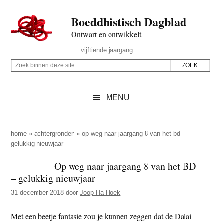
Door
Skip
Spring
Spring
Boeddhistisch Dagblad
naar
to
naar
naar
de
secondary
de
de
Ontwart en ontwikkelt
hoofd
menu
eerste
voettekst
Header
vijftiende jaargang
inhoud
sidebar
Rechts
Z
Z
o
o
e
e
MENU
k
k
b
o
i
p
home
»
achtergronden
»
op weg naar jaargang 8 van het bd –
n
gelukkig nieuwjaar
d
n
e
Op weg naar jaargang 8 van het BD
e
z
– gelukkig nieuwjaar
n
e
d
31 december 2018
door
Joop Ha Hoek
s
e
i
Met een beetje fantasie zou je kunnen zeggen dat de Dalai
z