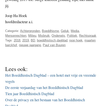
jij.
Joop Ha Hoek
hoofdredacteur a.i.
Categorie:
Achtergronden
,
Boeddhisme
,
Geluk
,
Media
,
Mensenrechten
,
Milieu
,
Misbruik
,
Onderwijs
,
Politiek
,
Rechtspraak
Tags:
2018
,
2019
,
BD
,
boeddhistisch dagblad
,
joop hoek
,
maarten
barckhof
,
nieuwe jaargang
,
Paul van Buuren
Lees ook:
Het Boeddhistisch Dagblad – een hotel met vrije en vreemde
vogels
De eerste verjaardag van het Boeddhistisch Dagblad
Tien jaar Boeddhistisch Dagblad
Over de privacy en het bestaan van het Boeddhistisch
Dagblad