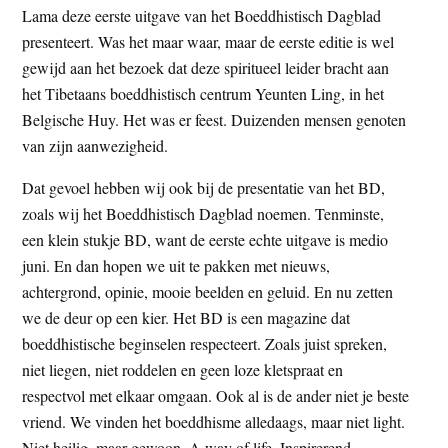
Lama deze eerste uitgave van het Boeddhistisch Dagblad
t
e
presenteert. Was het maar waar, maar de eerste editie is wel
e
s
gewijd aan het bezoek dat deze spiritueel leider bracht aan
i
het Tibetaans boeddhistisch centrum Yeunten Ling, in het
t
Belgische Huy. Het was er feest. Duizenden mensen genoten
e
van zijn aanwezigheid.
Dat gevoel hebben wij ook bij de presentatie van het BD,
zoals wij het Boeddhistisch Dagblad noemen. Tenminste,
een klein stukje BD, want de eerste echte uitgave is medio
juni. En dan hopen we uit te pakken met nieuws,
achtergrond, opinie, mooie beelden en geluid. En nu zetten
we de deur op een kier. Het BD is een magazine dat
boeddhistische beginselen respecteert. Zoals juist spreken,
niet liegen, niet roddelen en geen loze kletspraat en
respectvol met elkaar omgaan. Ook al is de ander niet je beste
vriend. We vinden het boeddhisme alledaags, maar niet light.
Niet heilig, maar gewoon. A way of life. Inspirerend.