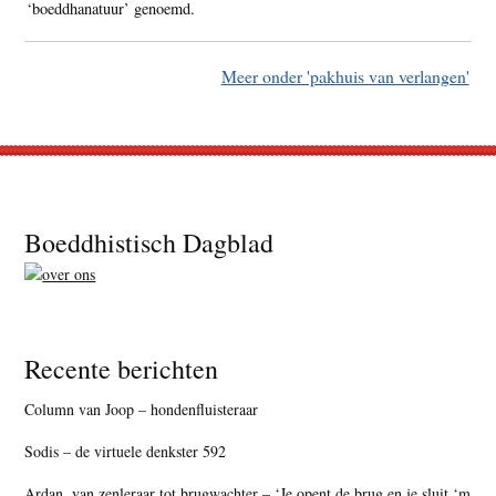
‘boeddhanatuur’ genoemd.
Meer onder 'pakhuis van verlangen'
Footer
Boeddhistisch Dagblad
Recente berichten
Column van Joop – hondenfluisteraar
Sodis – de virtuele denkster 592
Ardan, van zenleraar tot brugwachter – ‘Je opent de brug en je sluit ‘m