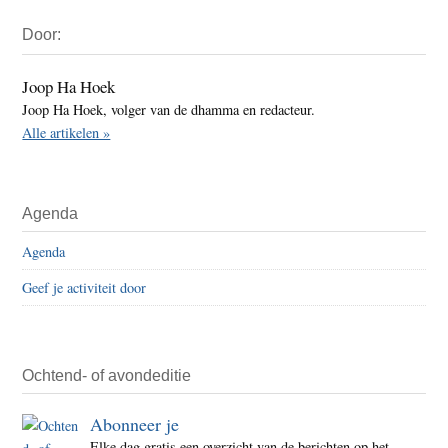
Primaire
Door:
Sidebar
Joop Ha Hoek
Joop Ha Hoek, volger van de dhamma en redacteur.
Alle artikelen »
Agenda
Agenda
Geef je activiteit door
Ochtend- of avondeditie
Abonneer je
Elke dag gratis een overzicht van de berichten op het