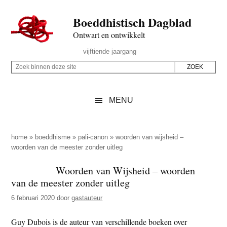
Door
Skip
Spring
Spring
Boeddhistisch Dagblad
naar
to
naar
naar
de
secondary
de
de
Ontwart en ontwikkelt
hoofd
menu
eerste
voettekst
Header
vijftiende jaargang
inhoud
sidebar
Rechts
Z
Z
o
o
e
e
MENU
k
k
b
o
i
p
home
»
boeddhisme
»
pali-canon
»
woorden van wijsheid –
n
woorden van de meester zonder uitleg
d
n
e
Woorden van Wijsheid – woorden
e
z
van de meester zonder uitleg
n
e
d
6 februari 2020
door
gastauteur
s
e
i
Guy Dubois is de auteur van verschillende boeken over
z