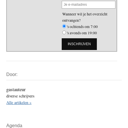
Wanneer wil je het overzicht
ontvangen?
's ochtends om 7:00
's avonds om 19:00
Primaire
Door:
Sidebar
gastauteur
diverse schrijvers
Alle artikelen »
Agenda