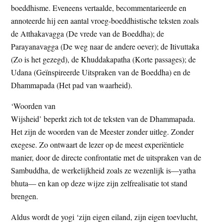
boeddhisme. Eveneens vertaalde, becommentarieerde en
t
e
annoteerde hij een aantal vroeg-boeddhistische teksten zoals
e
s
de Atthakavagga (De vrede van de Boeddha); de
i
Parayanavagga (De weg naar de andere oever); de Itivuttaka
t
(Zo is het gezegd), de Khuddakapatha (Korte passages); de
e
Udana (Geïnspireerde Uitspraken van de Boeddha) en de
Dhammapada (Het pad van waarheid).
‘Woorden van
Wijsheid’ beperkt zich tot de teksten van de Dhammapada.
Het zijn de woorden van de Meester zonder uitleg. Zonder
exegese. Zo ontwaart de lezer op de meest experiëntiele
manier, door de directe confrontatie met de uitspraken van de
Sambuddha, de werkelijkheid zoals ze wezenlijk is—yatha
bhuta— en kan op deze wijze zijn zelfrealisatie tot stand
brengen.
Aldus wordt de yogi ‘zijn eigen eiland, zijn eigen toevlucht,