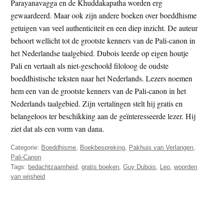
Parayanavagga en de Khuddakapatha worden erg
gewaardeerd. Maar ook zijn andere boeken over boeddhisme
getuigen van veel authenticiteit en een diep inzicht. De auteur
behoort wellicht tot de grootste kenners van de Pali-canon in
het Nederlandse taalgebied. Dubois leerde op eigen houtje
Pali en vertaalt als niet-geschoold filoloog de oudste
boeddhistische teksten naar het Nederlands. Lezers noemen
hem een van de grootste kenners van de Pali-canon in het
Nederlands taalgebied. Zijn vertalingen stelt hij gratis en
belangeloos ter beschikking aan de geïnteresseerde lezer. Hij
ziet dat als een vorm van dana.
Categorie:
Boeddhisme
,
Boekbespreking
,
Pakhuis van Verlangen
,
Pali-Canon
Tags:
bedachtzaamheid
,
gratis boeken
,
Guy Dubois
,
Leo
,
woorden
van wijsheid