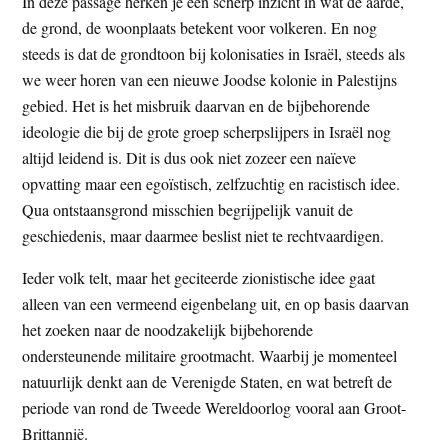
In deze passage herken je een scherp inzicht in wat de aarde,
de grond, de woonplaats betekent voor volkeren. En nog
steeds is dat de grondtoon bij kolonisaties in Israël, steeds als
we weer horen van een nieuwe Joodse kolonie in Palestijns
gebied. Het is het misbruik daarvan en de bijbehorende
ideologie die bij de grote groep scherpslijpers in Israël nog
altijd leidend is. Dit is dus ook niet zozeer een naïeve
opvatting maar een egoïstisch, zelfzuchtig en racistisch idee.
Qua ontstaansgrond misschien begrijpelijk vanuit de
geschiedenis, maar daarmee beslist niet te rechtvaardigen.
Ieder volk telt, maar het geciteerde zionistische idee gaat
alleen van een vermeend eigenbelang uit, en op basis daarvan
het zoeken naar de noodzakelijk bijbehorende
ondersteunende militaire grootmacht. Waarbij je momenteel
natuurlijk denkt aan de Verenigde Staten, en wat betreft de
periode van rond de Tweede Wereldoorlog vooral aan Groot-
Brittannië.