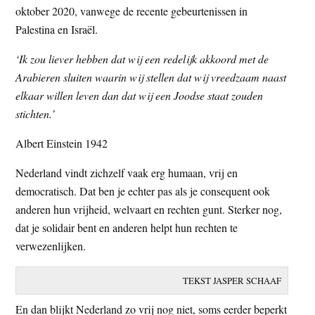
oktober 2020, vanwege de recente gebeurtenissen in
t
e
Palestina en Israël.
e
s
i
‘Ik zou liever hebben dat wij een redelijk akkoord met de
t
Arabieren sluiten waarin wij stellen dat wij vreedzaam naast
e
elkaar willen leven dan dat wij een Joodse staat zouden
stichten.’
Albert Einstein 1942
Nederland vindt zichzelf vaak erg humaan, vrij en
democratisch. Dat ben je echter pas als je consequent ook
anderen hun vrijheid, welvaart en rechten gunt. Sterker nog,
dat je solidair bent en anderen helpt hun rechten te
verwezenlijken.
TEKST JASPER SCHAAF
En dan blijkt Nederland zo vrij nog niet, soms eerder beperkt