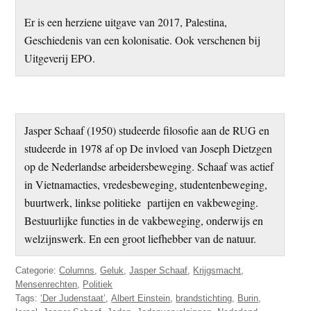
Er is een herziene uitgave van 2017, Palestina,
Geschiedenis van een kolonisatie. Ook verschenen bij
Uitgeverij EPO.
Jasper Schaaf (1950) studeerde filosofie aan de RUG en
studeerde in 1978 af op De invloed van Joseph Dietzgen
op de Nederlandse arbeidersbeweging. Schaaf was actief
in Vietnamacties, vredesbeweging, studentenbeweging,
buurtwerk, linkse politieke partijen en vakbeweging.
Bestuurlijke functies in de vakbeweging, onderwijs en
welzijnswerk. En een groot liefhebber van de natuur.
Categorie:
Columns
,
Geluk
,
Jasper Schaaf
,
Krijgsmacht
,
Mensenrechten
,
Politiek
Tags:
‘Der Judenstaat’
,
Albert Einstein
,
brandstichting
,
Burin
,