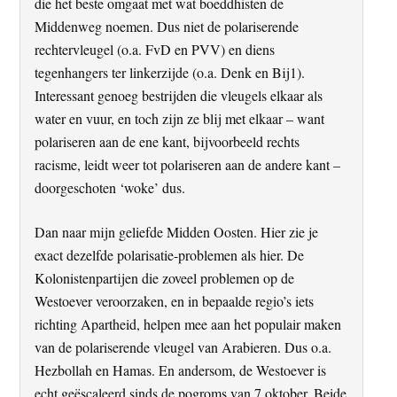
die het beste omgaat met wat boeddhisten de
Middenweg noemen. Dus niet de polariserende
rechtervleugel (o.a. FvD en PVV) en diens
tegenhangers ter linkerzijde (o.a. Denk en Bij1).
Interessant genoeg bestrijden die vleugels elkaar als
water en vuur, en toch zijn ze blij met elkaar – want
polariseren aan de ene kant, bijvoorbeeld rechts
racisme, leidt weer tot polariseren aan de andere kant –
doorgeschoten ‘woke’ dus.
Dan naar mijn geliefde Midden Oosten. Hier zie je
exact dezelfde polarisatie-problemen als hier. De
Kolonistenpartijen die zoveel problemen op de
Westoever veroorzaken, en in bepaalde regio’s iets
richting Apartheid, helpen mee aan het populair maken
van de polariserende vleugel van Arabieren. Dus o.a.
Hezbollah en Hamas. En andersom, de Westoever is
echt geëscaleerd sinds de pogroms van 7 oktober. Beide