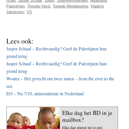
Israel
,
Jasper Schaaf
,
Joden
,
Jodenvervolgingen
,
Nederland
,
Palestijnen
,
Theodor Herzl
,
Tweede Wereldoorlog
,
Vladimir
Jabotinsky
,
VS
Lees ook:
Jasper Schaaf – Rechtvaardig? Geef de Palestijnen hun
grond terug
Jasper Schaaf – Rechtvaardig? Geef de Palestijnen hun
grond terug
Wouter – Het gevecht om twee staten – from the river to the
sea
EO – Na 7/10, antisemitisme in Nederland
Elke dag het BD in je
mailbox?
Elke dag sturen we je een