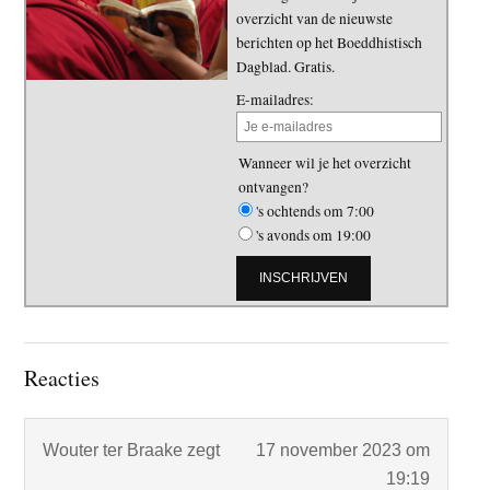
overzicht van de nieuwste
berichten op het Boeddhistisch
Dagblad. Gratis.
E-mailadres:
Wanneer wil je het overzicht
ontvangen?
's ochtends om 7:00
's avonds om 19:00
Lees
Reacties
Interacties
Wouter ter Braake
zegt
17 november 2023 om
19:19