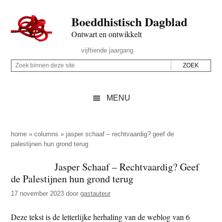
Door
Skip
Spring
Spring
Boeddhistisch Dagblad
naar
to
naar
naar
de
secondary
de
de
Ontwart en ontwikkelt
hoofd
menu
eerste
voettekst
Header
vijftiende jaargang
inhoud
sidebar
Rechts
Z
Z
o
o
e
e
MENU
k
k
b
o
i
p
home
»
columns
»
jasper schaaf – rechtvaardig? geef de
n
palestijnen hun grond terug
d
n
e
Jasper Schaaf – Rechtvaardig? Geef
e
z
de Palestijnen hun grond terug
n
e
d
17 november 2023
door
gastauteur
s
e
i
Deze tekst is de letterlijke herhaling van de weblog van 6
z