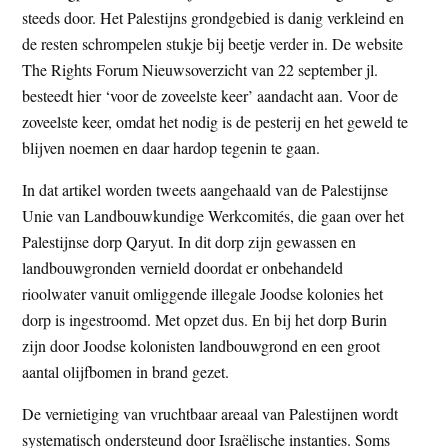
steeds door. Het Palestijns grondgebied is danig verkleind en
de resten schrompelen stukje bij beetje verder in. De website
The Rights Forum Nieuwsoverzicht van 22 september jl.
besteedt hier ‘voor de zoveelste keer’ aandacht aan. Voor de
zoveelste keer, omdat het nodig is de pesterij en het geweld te
blijven noemen en daar hardop tegenin te gaan.
In dat artikel worden tweets aangehaald van de Palestijnse
Unie van Landbouwkundige Werkcomités, die gaan over het
Palestijnse dorp Qaryut. In dit dorp zijn gewassen en
landbouwgronden vernield doordat er onbehandeld
rioolwater vanuit omliggende illegale Joodse kolonies het
dorp is ingestroomd. Met opzet dus. En bij het dorp Burin
zijn door Joodse kolonisten landbouwgrond en een groot
aantal olijfbomen in brand gezet.
De vernietiging van vruchtbaar areaal van Palestijnen wordt
systematisch ondersteund door Israëlische instanties. Soms