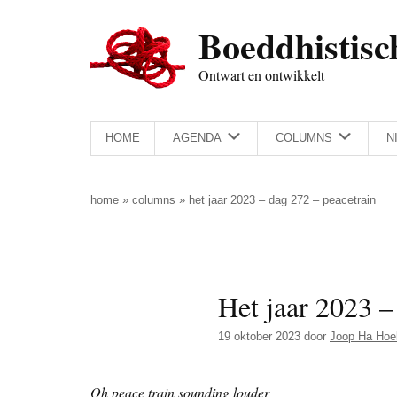
Door
Skip
Spring
Spring
Boeddhistisc
naar
to
naar
naar
de
secondary
de
de
Ontwart en ontwikkelt
hoofd
menu
eerste
voettekst
inhoud
sidebar
HOME
AGENDA
COLUMNS
N
home
»
columns
»
het jaar 2023 – dag 272 – peacetrain
Het jaar 2023 –
19 oktober 2023
door
Joop Ha Hoe
Oh peace train sounding louder