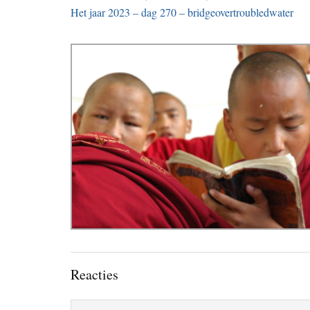
Het jaar 2023 – dag 270 – bridgeovertroubledwater
Lees
Reacties
Interacties