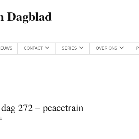
h Dagblad
IEUWS
CONTACT
SERIES
OVER ONS
P
 dag 272 – peacetrain
k