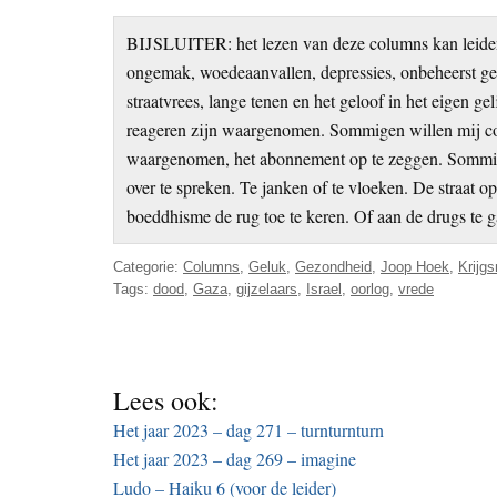
BIJSLUITER: het lezen van deze columns kan leiden 
ongemak, woedeaanvallen, depressies, onbeheerst ged
straatvrees, lange tenen en het geloof in het eigen g
reageren zijn waargenomen. Sommigen willen mij cor
waargenomen, het abonnement op te zeggen. Sommigen
over te spreken. Te janken of te vloeken. De straat 
boeddhisme de rug toe te keren. Of aan de drugs te g
Categorie:
Columns
,
Geluk
,
Gezondheid
,
Joop Hoek
,
Krijg
Tags:
dood
,
Gaza
,
gijzelaars
,
Israel
,
oorlog
,
vrede
Lees ook:
Het jaar 2023 – dag 271 – turnturnturn
Het jaar 2023 – dag 269 – imagine
Ludo – Haiku 6 (voor de leider)