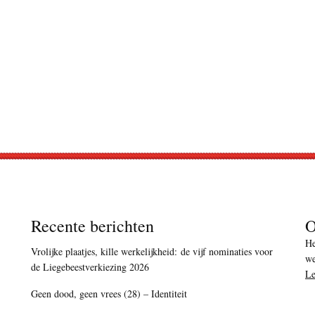
Recente berichten
O
He
Vrolijke plaatjes, kille werkelijkheid: de vijf nominaties voor
we
de Liegebeestverkiezing 2026
Le
Geen dood, geen vrees (28) – Identiteit