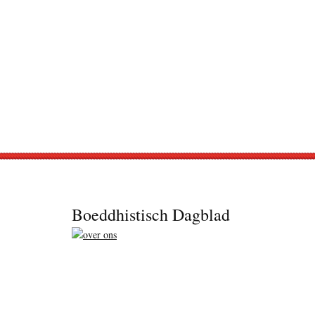
Footer
Boeddhistisch Dagblad