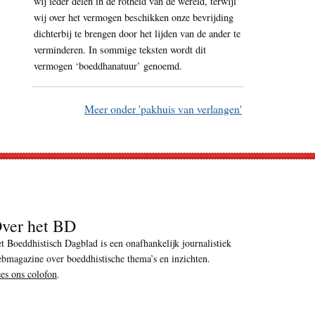
wij ieder delen in de rotheid van de wereld, terwijl
wij over het vermogen beschikken onze bevrijding
dichterbij te brengen door het lijden van de ander te
verminderen. In sommige teksten wordt dit
vermogen ‘boeddhanatuur’ genoemd.
Meer onder 'pakhuis van verlangen'
ver het BD
t Boeddhistisch Dagblad is een onafhankelijk journalistiek
bmagazine over boeddhistische thema’s en inzichten.
es ons colofon
.