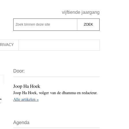
Header
vijftiende jaargang
Rechts
Z
Z
o
o
e
e
k
k
RIVACY
b
o
i
p
Primaire
n
d
Door:
Sidebar
n
e
e
z
Joop Ha Hoek
n
Joop Ha Hoek, volger van de dhamma en redacteur.
e
r
d
Alle artikelen »
s
e
i
z
t
e
Agenda
e
s