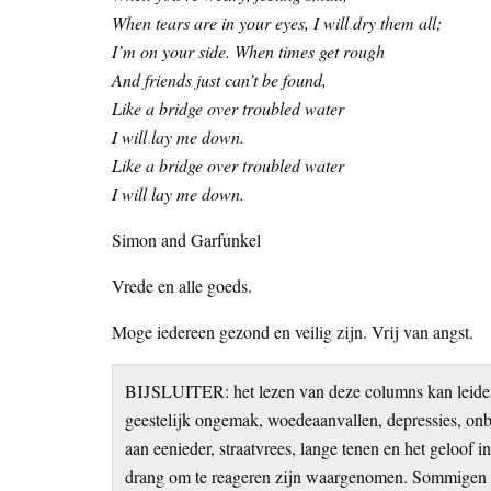
When tears are in your eyes, I will dry them all;
I’m on your side. When times get rough
And friends just can’t be found,
Like a bridge over troubled water
I will lay me down.
Like a bridge over troubled water
I will lay me down.
Simon and Garfunkel
Vrede en alle goeds.
Moge iedereen gezond en veilig zijn. Vrij van angst.
BIJSLUITER: het lezen van deze columns kan leiden
geestelijk ongemak, woedeaanvallen, depressies, onb
aan eenieder, straatvrees, lange tenen en het geloof 
drang om te reageren zijn waargenomen. Sommigen wi