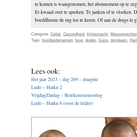
te komen is waargenomen, het abonnement op te zegge
Er kwaad over te spreken. Te janken of te vloeken. 
boeddhisme de rug toe te keren. Of aan de drugs te g
Categorie:
Geluk
,
Gezondheid
,
Krijgsmacht
,
Mensenrechte
Tags:
bombardementen
,
brug
,
doden
,
Gaza
,
gijzelaars
,
Ha
Lees ook:
Het jaar 2023 – dag 269 – imagine
Ludo – Haiku 2
VrijdagZindag – Betekenissenoorlog
Ludo – Haiku 6 (voor de leider)