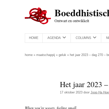
Door
Skip
Spring
Spring
Boeddhistisc
naar
to
naar
naar
de
secondary
de
de
Ontwart en ontwikkelt
hoofd
menu
eerste
voettekst
inhoud
sidebar
HOME
AGENDA
COLUMNS
N
home
»
maatschappij
»
geluk
»
het jaar 2023 – dag 270 – b
Het jaar 2023 –
17 oktober 2023
door
Joop Ha Hoe
When you’re weary, feeling small,