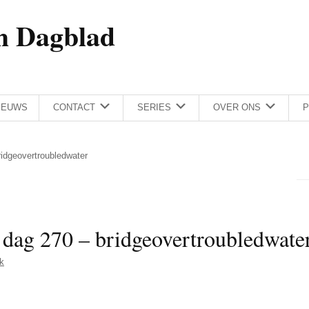
h Dagblad
IEUWS
CONTACT
SERIES
OVER ONS
P
ridgeovertroubledwater
 dag 270 – bridgeovertroubledwate
k