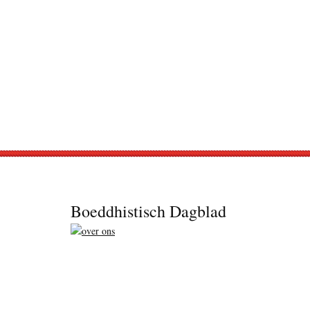
Footer
Boeddhistisch Dagblad