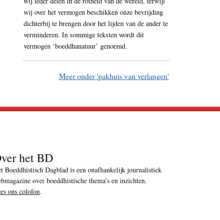
wij ieder delen in de rotheid van de wereld, terwijl
wij over het vermogen beschikken onze bevrijding
dichterbij te brengen door het lijden van de ander te
verminderen. In sommige teksten wordt dit
vermogen ‘boeddhanatuur’ genoemd.
Meer onder 'pakhuis van verlangen'
ver het BD
t Boeddhistisch Dagblad is een onafhankelijk journalistiek
bmagazine over boeddhistische thema’s en inzichten.
es ons colofon
.