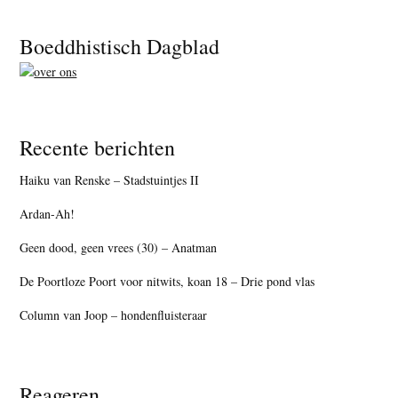
Footer
Boeddhistisch Dagblad
Recente berichten
Haiku van Renske – Stadstuintjes II
Ardan-Ah!
Geen dood, geen vrees (30) – Anatman
De Poortloze Poort voor nitwits, koan 18 – Drie pond vlas
Column van Joop – hondenfluisteraar
Reageren