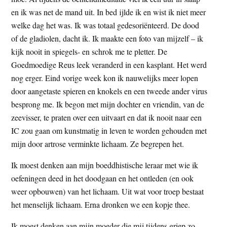
en ik was net de mand uit. In bed ijlde ik en wist ik niet meer
welke dag het was. Ik was totaal gedesoriënteerd. De dood
of de gladiolen, dacht ik. Ik maakte een foto van mijzelf – ik
kijk nooit in spiegels- en schrok me te pletter. De
Goedmoedige Reus leek veranderd in een kasplant. Het werd
nog erger. Eind vorige week kon ik nauwelijks meer lopen
door aangetaste spieren en knokels en een tweede ander virus
besprong me. Ik begon met mijn dochter en vriendin, van de
zeevisser, te praten over een uitvaart en dat ik nooit naar een
IC zou gaan om kunstmatig in leven te worden gehouden met
mijn door artrose verminkte lichaam. Ze begrepen het.
Ik moest denken aan mijn boeddhistische leraar met wie ik
oefeningen deed in het doodgaan en het ontleden (en ook
weer opbouwen) van het lichaam. Uit wat voor troep bestaat
het menselijk lichaam. Erna dronken we een kopje thee.
Ik moest denken aan mijn moeder die mij tijdens griep zo