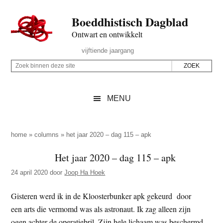
Door
Skip
Spring
Spring
Boeddhistisch Dagblad
naar
to
naar
naar
de
secondary
de
de
Ontwart en ontwikkelt
hoofd
menu
eerste
voettekst
Header
vijftiende jaargang
inhoud
sidebar
Rechts
Z
Z
o
o
e
e
MENU
k
k
b
o
i
p
home
»
columns
»
het jaar 2020 – dag 115 – apk
n
d
Het jaar 2020 – dag 115 – apk
n
e
e
24 april 2020
door
Joop Ha Hoek
z
n
e
d
Gisteren werd ik in de Kloosterbunker apk gekeurd door
s
e
een arts die vermomd was als astronaut. Ik zag alleen zijn
i
z
ogen achter de operatiebril. Zijn hele lichaam was beschermd