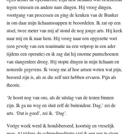
t
e
tegen virussen en andere nare dingen. Hij vroeg dingen,
e
s
voortgang van processen en ging de keuken van de Bunker
i
in om daar mijn lichaamssappen te beoordelen. Ik zat op een
t
stoel, twee meter van mij af stond de nog jonge arts. Hij keek
e
naar mij en ik naar hem. Hij vroeg naar een opgezette voet
(een gevolg van een reanimatie na een vetprop in een ader
tijdens een operatie) en ik zag dat hij enorme puntschoenen
van slangenleer droeg. Hij stopte dingen in mijn lichaam en
noteerde gegevens. Ik vroeg me af hoe artsen weten wat pijn,
beroerd zijn is, als ze die zelf niet hebben ervaren. Pijn als
theorie.
‘Je hoort nog van ons, als de uitslag van de testen binnen
zijn. Ik ga nu weg en sluit zelf de buitendeur. Dag,’ zei de
arts. ‘Dat is goed’, zei ik. ‘Dag’.
Vorige week werd ik hondsberoerd, koortsig en vreselijk
moe. Al tijdens de ochtendmeditatie viel ik een uur in slaap