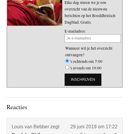
Elke dag sturen we je een
overzicht van de nieuwste
berichten op het Boeddhistisch
Dagblad. Gratis.
E-mailadres:
Wanneer wil je het overzicht
ontvangen?
's ochtends om 7:00
's avonds om 19:00
Lees
Reacties
Interacties
Louis van Bebber
zegt
29 juni 2019 om 17:22