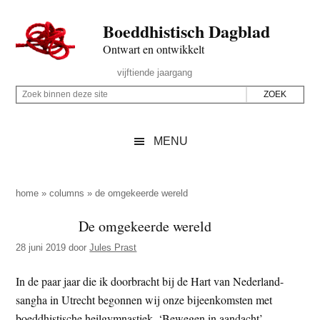
Door
Skip
Spring
Spring
Boeddhistisch Dagblad
naar
to
naar
naar
de
secondary
de
de
Ontwart en ontwikkelt
hoofd
menu
eerste
voettekst
Header
vijftiende jaargang
inhoud
sidebar
Rechts
Z
Z
o
o
e
e
MENU
k
k
b
o
i
p
home
»
columns
»
de omgekeerde wereld
n
d
De omgekeerde wereld
n
e
e
28 juni 2019
door
Jules Prast
z
n
e
d
In de paar jaar die ik doorbracht bij de Hart van Nederland-
s
e
sangha in Utrecht begonnen wij onze bijeenkomsten met
i
z
boeddhistische heilgymnastiek. ‘Bewegen in aandacht’