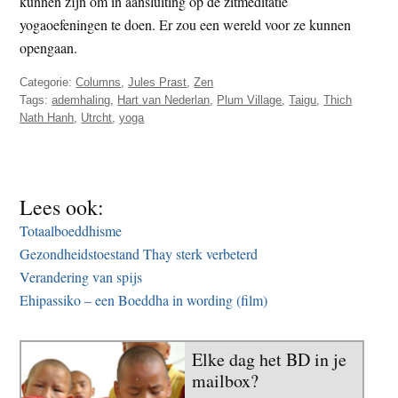
kunnen zijn om in aansluiting op de zitmeditatie
yogaoefeningen te doen. Er zou een wereld voor ze kunnen
opengaan.
Categorie:
Columns
,
Jules Prast
,
Zen
Tags:
ademhaling
,
Hart van Nederlan
,
Plum Village
,
Taigu
,
Thich
Nath Hanh
,
Utrcht
,
yoga
Lees ook:
Totaalboeddhisme
Gezondheidstoestand Thay sterk verbeterd
Verandering van spijs
Ehipassiko – een Boeddha in wording (film)
Elke dag het BD in je
mailbox?