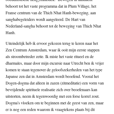
t
e
behoort tot het vaste programma dat in Plum Village, het
e
s
Franse centrum van de Thich Nhat Hanh-beweging, aan
i
sanghabegeleiders wordt aangeleerd. De Hart van
t
Nederland-sangha behoort tot de beweging van Thich Nhat
e
Hanh.
Uiteindelijk heb ik ervoor gekozen terug te keren naar het
Zen Centrum Amsterdam, waar ik ooit mijn eerste stappen
als stroombetreder zette. Ik miste het vaste ritueel en de
dharmales, maar door mijn excursie naar Utrecht ben ik vrijer
komen te staan tegenover de geloofszekerheden van het type
Japanse zen dat in Amsterdam wordt beoefend. Vooral het
Dogen-dogma dat alleen in zazen (zitmeditatie) een vorm van
bevrijdende spirituele realisatie zich over beoefenaars kan
uitstorten, neem ik tegenwoordig met een forse korrel zout.
Dogma’s vloeken om te beginnen met de geest van zen, maar
er is nog een reden waarom ik vraagtekens plaats bij dit