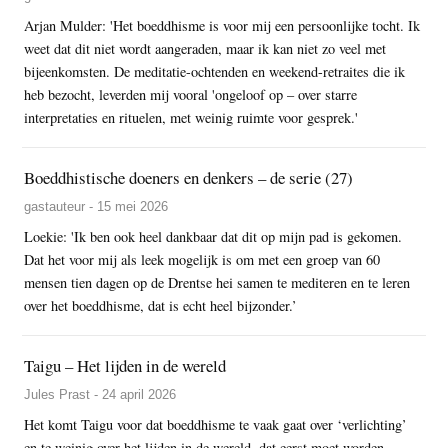
Arjan Mulder: 'Het boeddhisme is voor mij een persoonlijke tocht. Ik
weet dat dit niet wordt aangeraden, maar ik kan niet zo veel met
bijeenkomsten. De meditatie-ochtenden en weekend-retraites die ik
heb bezocht, leverden mij vooral 'ongeloof op – over starre
interpretaties en rituelen, met weinig ruimte voor gesprek.'
Boeddhistische doeners en denkers – de serie (27)
gastauteur - 15 mei 2026
Loekie: 'Ik ben ook heel dankbaar dat dit op mijn pad is gekomen.
Dat het voor mij als leek mogelijk is om met een groep van 60
mensen tien dagen op de Drentse hei samen te mediteren en te leren
over het boeddhisme, dat is echt heel bijzonder.’
Taigu – Het lijden in de wereld
Jules Prast - 24 april 2026
Het komt Taigu voor dat boeddhisme te vaak gaat over ‘verlichting’
en te weinig over het lijden in de wereld, dat eerst moet worden