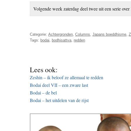
Volgende week zaterdag deel twee uit een serie over
Categorie:
Achtergronden
,
Columns
,
Japans boeddhisme
,
Z
Tags:
bodai
,
bodhisattva
,
redden
Lees ook:
Zeshin – ik beloof ze allemaal te redden
Bodai deel VII – een zware last
Bodai – de bel
Bodai – het uitdelen van de rijst