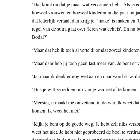
‘Dat komt omdat je maar wat verzonnen hebt. Als je e
hoeveel vrouwen en hoeveel kinderen in die paar miljar
dat letterlijk vertaalt dan krijg je: ‘make’ is maken en 
regel van de sutra gaat over ‘leren wat echt is’. En nu
Bodai?’
‘Maar dat heb ik toch al verteld: omdat zoveel kinderen
‘Maar daar heb jij toch geen last meer van. Je bent er
‘Ja, maar ik denk er nog wel aan en daar word ik verdri
‘Dus je wilt ze redden om van je verdriet af te komen.’
‘Meester, u maakt me ontzettend in de war. Ik weet dat
komen. Ik weet het niet.’
‘Kijk, je bent op de goede weg. Je hebt zelf niks verzon
weet het niet. Je hebt niet geprobeerd de boel te verdra
dat maakt je in de war. Je was er zeker van dat je fant