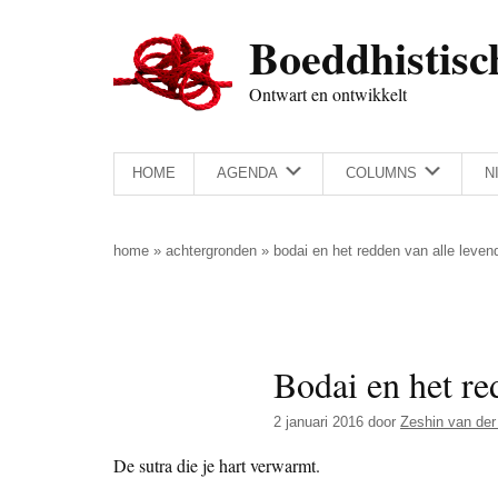
Door
Skip
Spring
Spring
Boeddhistisc
naar
to
naar
naar
de
secondary
de
de
Ontwart en ontwikkelt
hoofd
menu
eerste
voettekst
inhoud
sidebar
HOME
AGENDA
COLUMNS
N
home
»
achtergronden
»
bodai en het redden van alle leve
Bodai en het re
2 januari 2016
door
Zeshin van der
De sutra die je hart verwarmt.