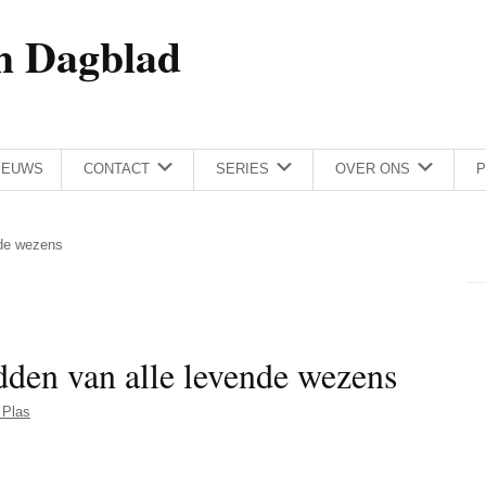
h Dagblad
IEUWS
CONTACT
SERIES
OVER ONS
P
nde wezens
dden van alle levende wezens
 Plas