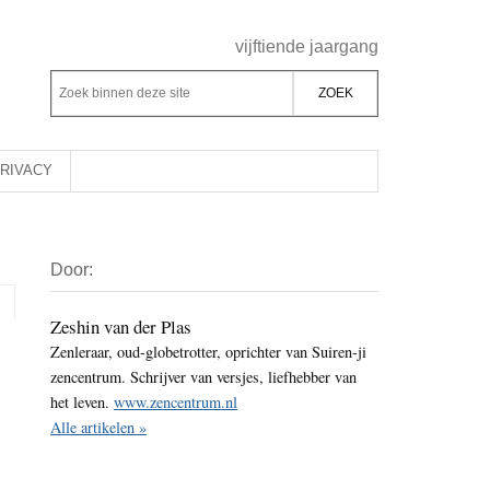
Header
vijftiende jaargang
Rechts
Z
Z
o
o
e
e
k
k
RIVACY
b
o
i
p
Primaire
n
d
Door:
Sidebar
n
e
e
z
Zeshin van der Plas
n
Zenleraar, oud-globetrotter, oprichter van Suiren-ji
e
d
zencentrum. Schrijver van versjes, liefhebber van
s
e
het leven.
www.zencentrum.nl
i
z
Alle artikelen »
t
e
e
s