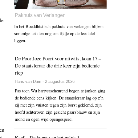
e
Pakhuis van Verlangen
de
In het Boeddhistisch pakhuis van verlangen blijven
sommige teksten nog een tijdje op de leestafel
liggen.
De Poortloze Poort voor nitwits, koan 17 –
De staatsleraar die drie keer zijn bediende
riep
Hans van Dam - 2 augustus 2026
Pas toen Wu hartverscheurend begon te janken ging
de bediende eens kijken. De staatsleraar lag op z’n
zij met zijn vuisten tegen zijn borst geklemd, zijn
hoofd achterover, zijn gezicht paarsblauw en zijn
mond en ogen wijd opengesperd.
 en
Ksaf – De kunst van het geluk 1
i,