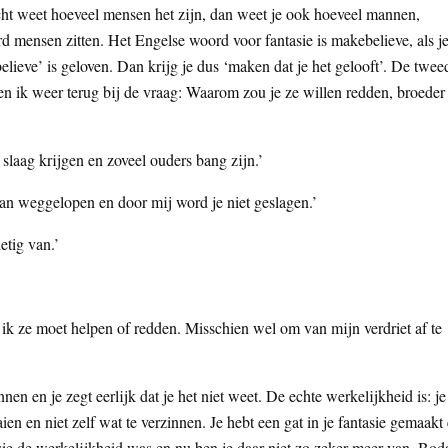
cht weet hoeveel mensen het zijn, dan weet je ook hoeveel mannen,
d mensen zitten. Het Engelse woord voor fantasie is makebelieve, als j
‘believe’ is geloven. Dan krijg je dus ‘maken dat je het gelooft’. De twee
 ben ik weer terug bij de vraag: Waarom zou je ze willen redden, broeder
 slaag krijgen en zoveel ouders bang zijn.’
 van weggelopen en door mij word je niet geslagen.’
etig van.’
 ik ze moet helpen of redden. Misschien wel om van mijn verdriet af te
nen en je zegt eerlijk dat je het niet weet. De echte werkelijkheid is: je
aien en niet zelf wat te verzinnen. Je hebt een gat in je fantasie gemaakt
asie de werkelijkheid was en nu ben je daar niet zo zeker meer van. Boda