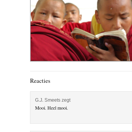
Lees
Reacties
Interacties
G.J. Smeets
zegt
Mooi. Heel mooi.