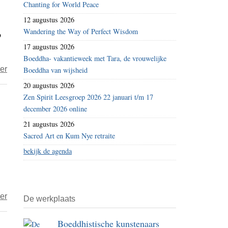
Chanting for World Peace
–
12 augustus 2026
De
Wandering the Way of Perfect Wisdom
o
persoonlijke
17 augustus 2026
afzondering
Boeddha- vakantieweek met Tara, de vrouwelijke
(P.
over
er
Boeddha van wijsheid
ekaviharo)
Guy
20 augustus 2026
dhammazaadjes
Zen Spirit Leesgroep 2026 22 januari t/m 17
–
december 2026 online
Leef
21 augustus 2026
in
Sacred Art en Kum Nye retraite
het
bekijk de agenda
heden
over
er
De werkplaats
Het
Boeddhistische kunstenaars
jaar