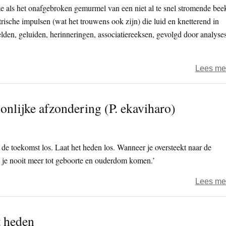
 als het onafgebroken gemurmel van een niet al te snel stromende bee
rische impulsen (wat het trouwens ook zijn) die luid en knetterend in
lden, geluiden, herinneringen, associatiereeksen, gevolgd door analyse
Lees me
nlijke afzondering (P. ekaviharo)
t de toekomst los. Laat het heden los. Wanneer je oversteekt naar de
e nooit meer tot geboorte en ouderdom komen.’
Lees me
t heden