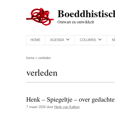
Door
Skip
Spring
Spring
Boeddhistisc
naar
to
naar
naar
de
secondary
de
de
Ontwart en ontwikkelt
hoofd
menu
eerste
voettekst
inhoud
sidebar
HOME
AGENDA
COLUMNS
N
home
»
verleden
verleden
Henk – Spiegeltje – over gedach
7 maart 2026
door
Henk van Kalken