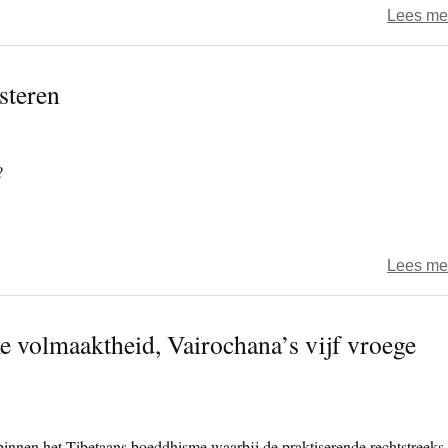
Lees me
steren
?
Lees me
 volmaaktheid, Vairochana’s vijf vroege
innen het Tibetaans boeddhisme waarbij de praktiserende rechtstreeks