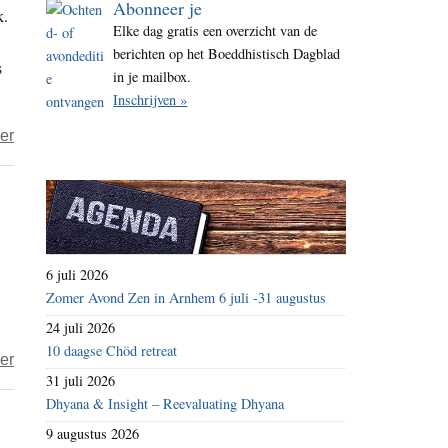
Abonneer je
k.
i
Elke dag gratis een overzicht van de
t
berichten op het Boeddhistisch Dagblad
s
e
in je mailbox.
Inschrijven »
over
er
Henk
–
Spiegeltje
–
over
6 juli 2026
gedachten
Zomer Avond Zen in Arnhem 6 juli -31 augustus
en
24 juli 2026
gehechtheid
10 daagse Chöd retreat
over
er
31 juli 2026
Guy
Dhyana & Insight – Reevaluating Dhyana
–
9 augustus 2026
dhammazaadjes