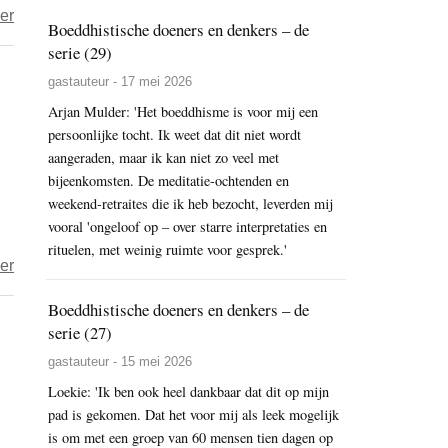
over
er
en
Boeddhistische doeners en denkers – de
Ludo
serie (29)
walnoten
–
gastauteur - 17 mei 2026
Verwijlen
Arjan Mulder: 'Het boeddhisme is voor mij een
persoonlijke tocht. Ik weet dat dit niet wordt
aangeraden, maar ik kan niet zo veel met
bijeenkomsten. De meditatie-ochtenden en
weekend-retraites die ik heb bezocht, leverden mij
vooral 'ongeloof op – over starre interpretaties en
rituelen, met weinig ruimte voor gesprek.'
over
er
Het
Boeddhistische doeners en denkers – de
jaar
serie (27)
2023
gastauteur - 15 mei 2026
–
Loekie: 'Ik ben ook heel dankbaar dat dit op mijn
dag
pad is gekomen. Dat het voor mij als leek mogelijk
159
is om met een groep van 60 mensen tien dagen op
–