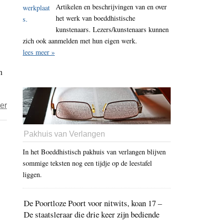
Artikelen en beschrijvingen van en over
2024
het werk van boeddhistische
–
kunstenaars. Lezers/kunstenaars kunnen
dag
zich ook aanmelden met hun eigen werk.
212
lees meer »
–
n
onzinnige
organisatie
over
er
Leef
in
Pakhuis van Verlangen
het
In het Boeddhistisch pakhuis van verlangen blijven
hier
sommige teksten nog een tijdje op de leestafel
en
liggen.
nu!
De Poortloze Poort voor nitwits, koan 17 –
De staatsleraar die drie keer zijn bediende