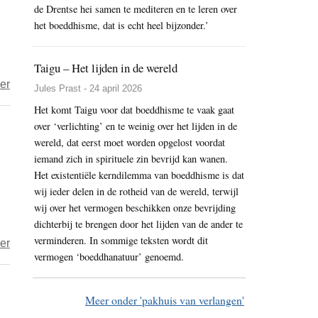
de Drentse hei samen te mediteren en te leren over
echoluisteren
het boeddhisme, dat is echt heel bijzonder.’
Taigu – Het lijden in de wereld
over
er
Jules Prast - 24 april 2026
Boekbespreking
Het komt Taigu voor dat boeddhisme te vaak gaat
–
over ‘verlichting’ en te weinig over het lijden in de
Oorspronkelijke
wereld, dat eerst moet worden opgelost voordat
volmaaktheid,
iemand zich in spirituele zin bevrijd kan wanen.
Het existentiële kerndilemma van boeddhisme is dat
Vairochana’s
wij ieder delen in de rotheid van de wereld, terwijl
vijf
wij over het vermogen beschikken onze bevrijding
vroege
dichterbij te brengen door het lijden van de ander te
vertalingen
verminderen. In sommige teksten wordt dit
over
er
vermogen ‘boeddhanatuur’ genoemd.
Het
tuinpad
van
Meer onder 'pakhuis van verlangen'
weleer